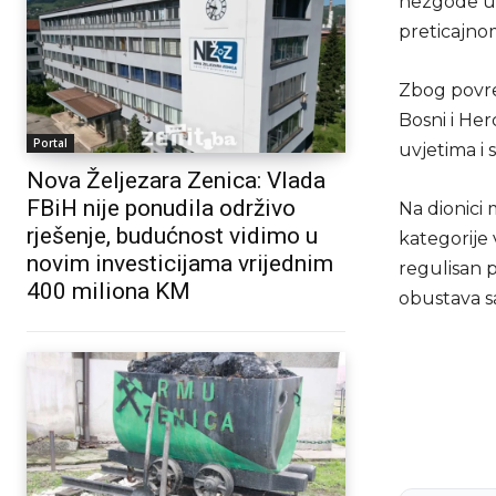
nezgode u 
preticajno
Zbog povre
Bosni i He
Portal
uvjetima i 
Nova Željezara Zenica: Vlada
FBiH nije ponudila održivo
Na dionici
rješenje, budućnost vidimo u
kategorije 
novim investicijama vrijednim
regulisan p
400 miliona KM
obustava s