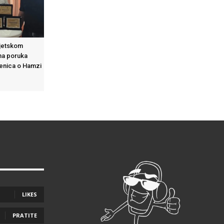
vjetskom
na poruka
Zenica o Hamzi
LIKES
PRATITE