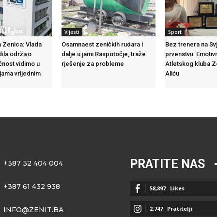
Vijesti
Sport
 Zenica: Vlada
Osamnaest zeničkih rudara i
Bez trenera na S
dila održivo
dalje u jami Raspotočje, traže
prvenstvu: Emotiv
ćnost vidimo u
rješenje za probleme
Atletskog kluba 
ijama vrijednim
Aliću
PRATITE NAS
+387 32 404 004
+387 61 432 938
58,897
Likes
2,747
Pratitelji
INFO@ZENIT.BA