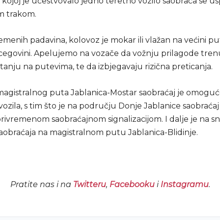
kojoj je učestvovalo jedno teretno vozilo saobraća se u
m trakom.
menih padavina, kolovoz je mokar ili vlažan na većini p
rcegovini. Apelujemo na vozače da vožnju prilagode tre
stanju na putevima, te da izbjegavaju rizična preticanja.
 magistralnog puta Jablanica-Mostar saobraćaj je omoguć
vozila, s tim što je na području Donje Jablanice saobraćaj
rivremenom saobraćajnom signalizacijom. I dalje je na sn
aobraćaja na magistralnom putu Jablanica-Blidinje.
Pratite nas i na
Twitteru
,
Facebooku
i
Instagramu
.