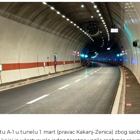
u A-1 u tunelu 1. mart (pravac Kakanj-Zenica) zbog sao