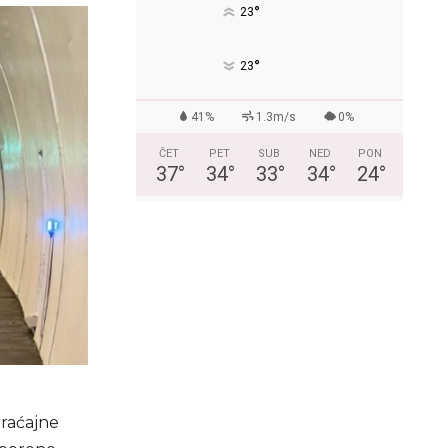
°
23
°
23
41%
1.3m/s
0%
ČET
PET
SUB
NED
PON
37
°
34
°
33
°
34
°
24
°
braćajne