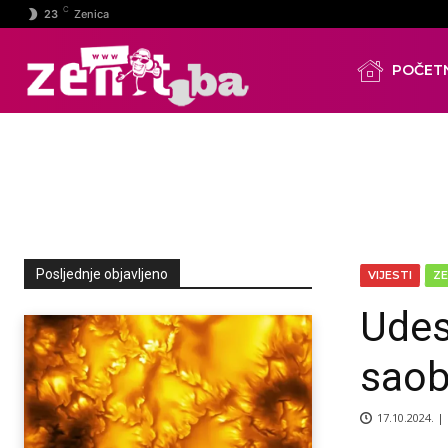
C
23
Zenica
POČET
Posljednje objavljeno
VIJESTI
ZE
Udes
saob
17.10.2024. |