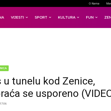
O Nama
Mar
NA
VIJESTI
SPORT
KULTURA
FUN
ZE
NICA
 u tunelu kod Zenice,
raća se usporeno (VIDE
 17:06