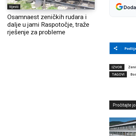
Dodaj
Vijesti
Osamnaest zeničkih rudara i
dalje u jami Raspotočje, traže
rješenje za probleme
Podlij
IZVOR
Zeni
TAGOVI
Bos
Pročitajte još