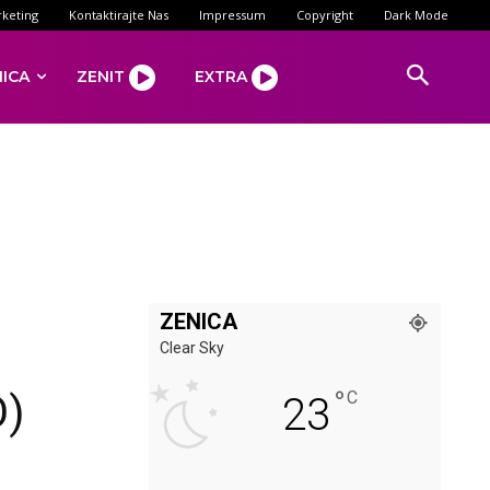
keting
Kontaktirajte Nas
Impressum
Copyright
Dark Mode
NICA
ZENIT
EXTRA
ZENICA
Clear Sky
°
O)
C
23