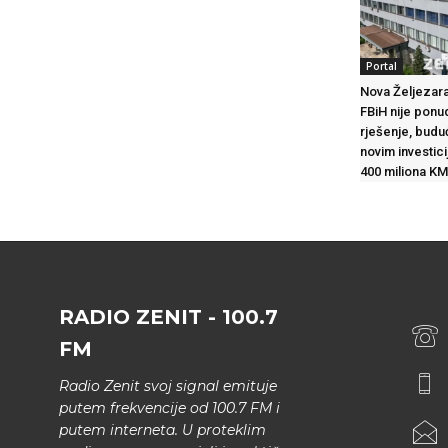
Portal
Nova Željezara
FBiH nije ponu
rješenje, budu
novim investic
400 miliona KM
RADIO ZENIT - 100.7
FM
Radio Zenit svoj signal emituje
putem frekvencije od 100.7 FM i
putem interneta. U proteklim