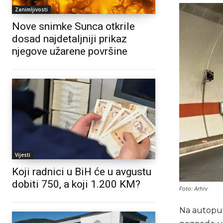
Zanimljivosti
Nove snimke Sunca otkrile
dosad najdetaljniji prikaz
njegove užarene površine
Vijesti
Koji radnici u BiH će u avgustu
dobiti 750, a koji 1.200 KM?
Foto: Arhiv
Na autoput