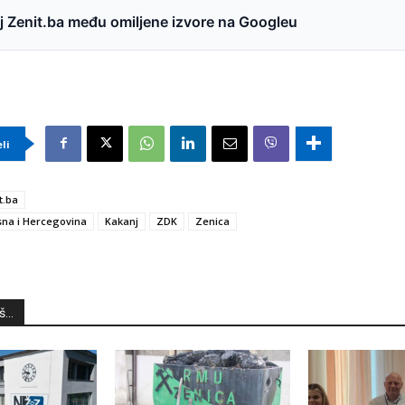
 Zenit.ba među omiljene izvore na Googleu
eli
t.ba
na i Hercegovina
Kakanj
ZDK
Zenica
...