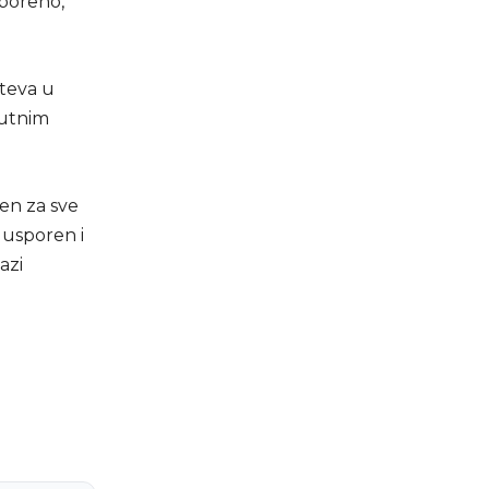
sporeno,
uteva u
nutnim
en za sve
 usporen i
azi