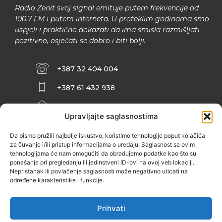
Radio Zenit svoj signal emituje putem frekvencije od
100.7 FM i putem interneta. U proteklim godinama smo
uspjeli i praktično dokazati da ima smisla razmišljati
pozitivno, osjećati se dobro i biti bolji.
+387 32 404 004
+387 61 432 938
INFO@ZENIT.BA
Upravljajte saglasnostima
HUSEINA KULENOVIĆA BR. 2 (RK
ZENIČANKA, 3. SPRAT), 72000 ZENICA
Da bismo pružili najbolje iskustvo, koristimo tehnologije poput kolačića
za čuvanje i/ili pristup informacijama o uređaju. Saglasnost sa ovim
tehnologijama će nam omogućiti da obrađujemo podatke kao što su
ponašanje pri pregledanju ili jedinstveni ID-ovi na ovoj veb lokaciji.
Nepristanak ili povlačenje saglasnosti može negativno uticati na
određene karakteristike i funkcije.
Prihvati