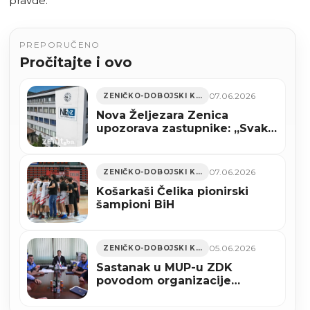
pravde.
PREPORUČENO
Pročitajte i ovo
07.06.2026
ZENIČKO-DOBOJSKI KANTON
Nova Željezara Zenica
upozorava zastupnike: „Svaki
glas za zakon je glas za
političku kampanju“
07.06.2026
ZENIČKO-DOBOJSKI KANTON
Košarkaši Čelika pionirski
šampioni BiH
05.06.2026
ZENIČKO-DOBOJSKI KANTON
Sastanak u MUP-u ZDK
povodom organizacije
košarkaške utakmice BiH-
Turska