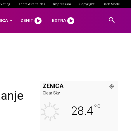
keting
Kontaktirajte Nas
Impressum
Copyright
Dark Mode
NICA
ZENIT
EXTRA
ZENICA
tanje
Clear Sky
°
C
28.4