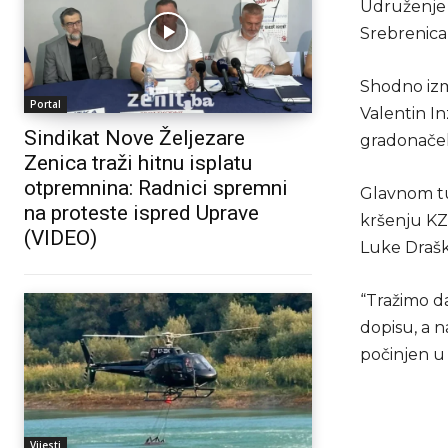
Udruženje 
Srebrenica 
Shodno izm
Portal
Valentin In
Sindikat Nove Željezare
gradonačel
Zenica traži hitnu isplatu
otpremnina: Radnici spremni
Glavnom tu
na proteste ispred Uprave
kršenju KZ 
(VIDEO)
Luke Drašk
“Tražimo d
dopisu, a 
počinjen u 
Vijesti