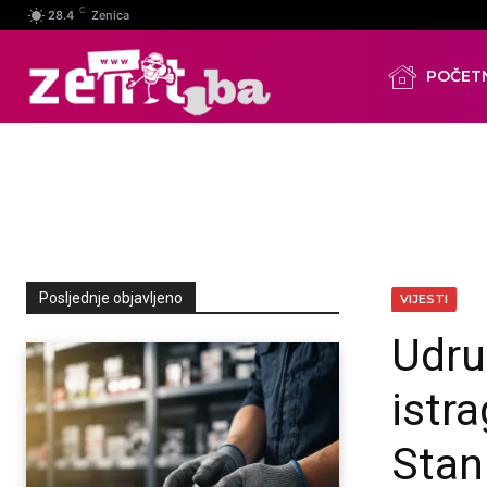
C
28.4
Zenica
POČET
Posljednje objavljeno
VIJESTI
Udru
istr
Stan