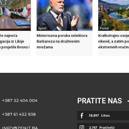
Sport
Portal
že najveća
Misteriozna poruka selektora
Kratkotrajno osvj
acija iz Libije
Barbareza na društvenim
vikend, a zatim p
 posjetila Bosnu i
mrežama
ekstremnih vrućin
PRATITE NAS
+387 32 404 004
+387 61 432 938
58,897
Likes
2,747
Pratitelji
INFO@ZENIT.BA