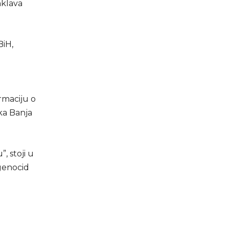
nklava
BiH,
rmaciju o
ika Banja
 stoji u
genocid