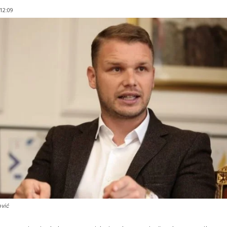
 12:09
ović