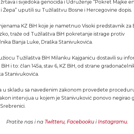
žrtava i svjedoka genocida i Udruženje “Pokret Majke e
i Žepa” uputili su Tužilaštvu Bosne i Hercegovine dopis.
jenama KZ BiH koje je nametnuo Visoki predstavnik za 
zko, traže od Tužilaštva BiH pokretanje istrage protiv
nika Banja Luke, Draška Stanivukovića.
žiocu Tužilaštva BiH Milanku Kajganiću dostavili su info
BiH i to: član 145a, stav 6, KZ BiH, od strane gradonačeln
a Stanivukovića.
a u skladu sa navedenim zakonom provedete proceduru”,
nakon intervjua u kojem je Stanivuković ponovo negirao 
Srebrenici.
Pratite nas i na
Twitteru
,
Facebooku
i
Instagramu
.