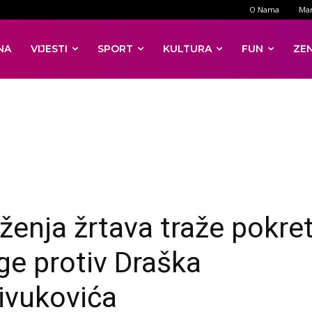
O Nama
Mar
NA
VIJESTI
SPORT
KULTURA
FUN
ZE
ženja žrtava traže pokre
age protiv Draška
ivukovića