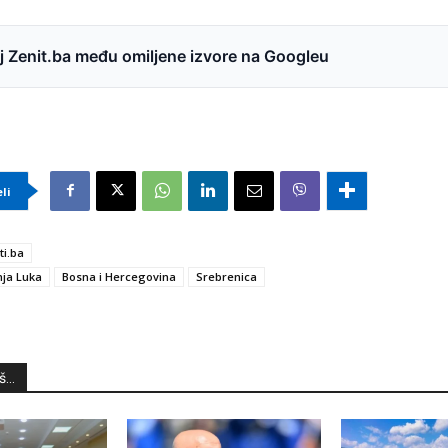
 Zenit.ba među omiljene izvore na Googleu
eli
ti.ba
ja Luka
Bosna i Hercegovina
Srebrenica
...