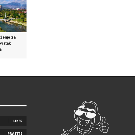
eženje za
ovratak
a
LIKES
PRATITE