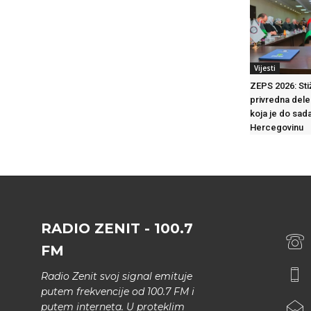
Vijesti
ZEPS 2026: Sti
privredna deleg
koja je do sada
Hercegovinu
RADIO ZENIT - 100.7
FM
Radio Zenit svoj signal emituje
putem frekvencije od 100.7 FM i
putem interneta. U proteklim