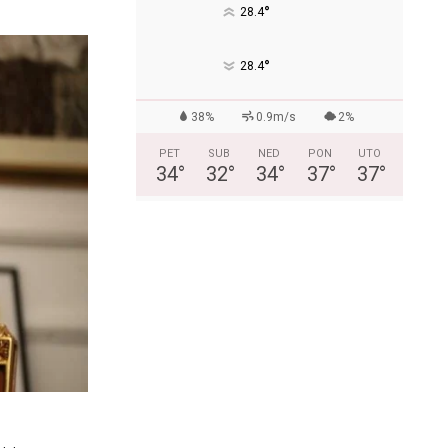
°
28.4
°
28.4
38%
0.9m/s
2%
PET
SUB
NED
PON
UTO
34
°
32
°
34
°
37
°
37
°