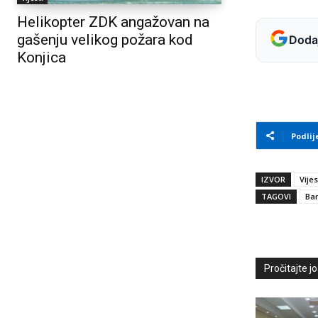
Helikopter ZDK angažovan na
gašenju velikog požara kod
Dodaj
Konjica
Podlij
IZVOR
Vijes
TAGOVI
Ban
Pročitajte još