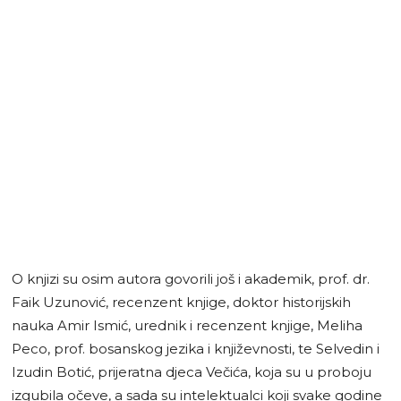
O knjizi su osim autora govorili još i akademik, prof. dr.
Faik Uzunović, recenzent knjige, doktor historijskih
nauka Amir Ismić, urednik i recenzent knjige, Meliha
Peco, prof. bosanskog jezika i književnosti, te Selvedin i
Izudin Botić, prijeratna djeca Večića, koja su u proboju
izgubila očeve, a sada su intelektualci koji svake godine