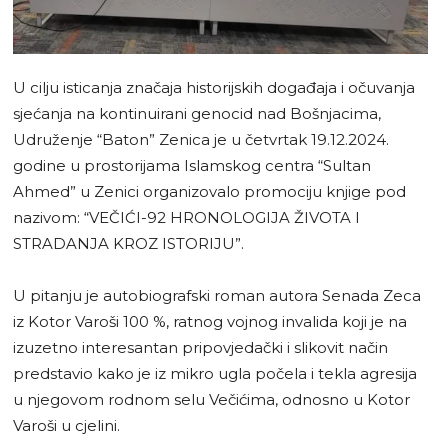
U cilju isticanja značaja historijskih događaja i očuvanja
sjećanja na kontinuirani genocid nad Bošnjacima,
Udruženje “Baton” Zenica je u četvrtak 19.12.2024.
godine u prostorijama Islamskog centra “Sultan
Ahmed” u Zenici organizovalo promociju knjige pod
nazivom: “VEČIĆI-92 HRONOLOGIJA ŽIVOTA I
STRADANJA KROZ ISTORIJU”.
U pitanju je autobiografski roman autora Senada Zeca
iz Kotor Varoši 100 %, ratnog vojnog invalida koji je na
izuzetno interesantan pripovjedački i slikovit način
predstavio kako je iz mikro ugla počela i tekla agresija
u njegovom rodnom selu Večićima, odnosno u Kotor
Varoši u cjelini.