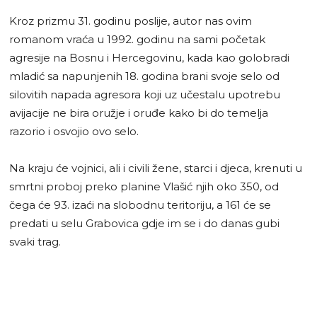
Kroz prizmu 31. godinu poslije, autor nas ovim
romanom vraća u 1992. godinu na sami početak
agresije na Bosnu i Hercegovinu, kada kao golobradi
mladić sa napunjenih 18. godina brani svoje selo od
silovitih napada agresora koji uz učestalu upotrebu
avijacije ne bira oružje i oruđe kako bi do temelja
razorio i osvojio ovo selo.
Na kraju će vojnici, ali i civili žene, starci i djeca, krenuti u
smrtni proboj preko planine Vlašić njih oko 350, od
čega će 93. izaći na slobodnu teritoriju, a 161 će se
predati u selu Grabovica gdje im se i do danas gubi
svaki trag.