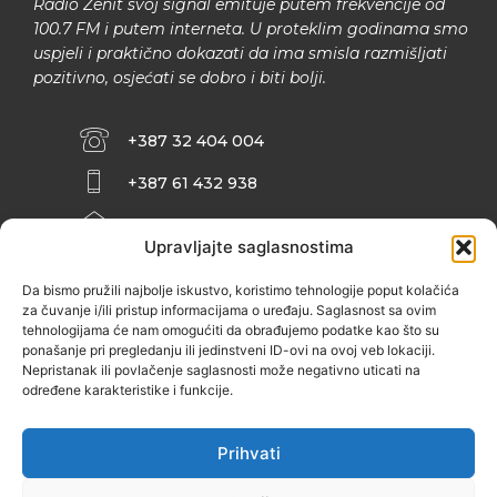
Radio Zenit svoj signal emituje putem frekvencije od
100.7 FM i putem interneta. U proteklim godinama smo
uspjeli i praktično dokazati da ima smisla razmišljati
pozitivno, osjećati se dobro i biti bolji.
+387 32 404 004
+387 61 432 938
INFO@ZENIT.BA
Upravljajte saglasnostima
HUSEINA KULENOVIĆA BR. 2 (RK
ZENIČANKA, 3. SPRAT), 72000 ZENICA
Da bismo pružili najbolje iskustvo, koristimo tehnologije poput kolačića
za čuvanje i/ili pristup informacijama o uređaju. Saglasnost sa ovim
tehnologijama će nam omogućiti da obrađujemo podatke kao što su
ponašanje pri pregledanju ili jedinstveni ID-ovi na ovoj veb lokaciji.
Nepristanak ili povlačenje saglasnosti može negativno uticati na
određene karakteristike i funkcije.
Prihvati