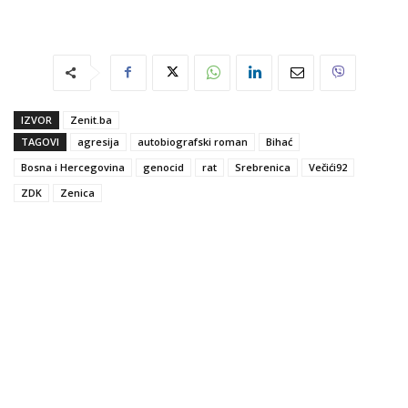
IZVOR
Zenit.ba
TAGOVI
agresija
autobiografski roman
Bihać
Bosna i Hercegovina
genocid
rat
Srebrenica
Večići92
ZDK
Zenica