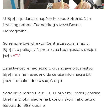
U Bijeljini je danas uhapšen Milorad Sofrenić, član
Izvršnog odbora Fudbalskog saveza Bosne i
Hercegovine.
Sofrenić je bivši direktor Centra za socijalni rad u
Bijeljini, a policija vrši pretres na licu mjesta, saznaje i
javlja
ATV
.
Za aktivnosti je nadležno Okružno javno tužilaštvo
Bijeljina, ali je navedeno da će više informacija biti
poznato naknadno u saopštenju.
Sofrenić je rođen 1. 2. 1959. u Gornjem Brodcu, opština
Bijeljina. Diplomirao je na Ekonomskom fakultetu u
Beogradu 1983. godine.