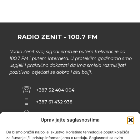
RADIO ZENIT - 100.7 FM
Radio Zenit svoj signal emituje putem frekvencije od
100.7 FM i putem interneta. U proteklim godinama smo
uspjeli i praktično dokazati da ima smisla razmišljati
pozitivno, osjećati se dobro i biti bolji.
+387 32 404 004
+387 61 432 938
INFO@ZENIT.BA
Upravljajte saglasnostima
HUSEINA KULENOVIĆA BR. 2 (RK
ZENIČANKA, 3. SPRAT), 72000 ZENICA
Da bismo pružili najbolje iskustvo, koristimo tehnologije poput kolačića
za čuvanje i/ili pristup informacijama o uređaju. Saglasnost sa ovim