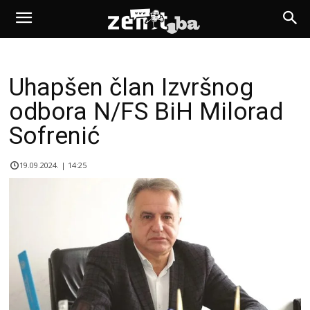
Uhapšen član Izvršnog
odbora N/FS BiH Milorad
Sofrenić
19.09.2024. | 14:25