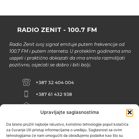
RADIO ZENIT - 100.7 FM
Radio Zenit svoj signal emituje putem frekvencije od
100.7 FM i putem interneta. U proteklim godinama smo
uspjeli i praktično dokazati da ima smisla razmišljati
pozitivno, osjećati se dobro i biti bolji.
+387 32 404 004
+387 61 432 938
INFO@ZENIT.BA
Upravljajte saglasnostima
HUSEINA KULENOVIĆA BR. 2 (RK
ZENIČANKA, 3. SPRAT), 72000 ZENICA
Da bismo pružili najbolje iskustvo, koristimo tehnologije poput kolačića
za čuvanje i/ili pristup informacijama o uređaju. Saglasnost sa ovim
tehnologijama će nam omogućiti da obrađujemo podatke kao što su