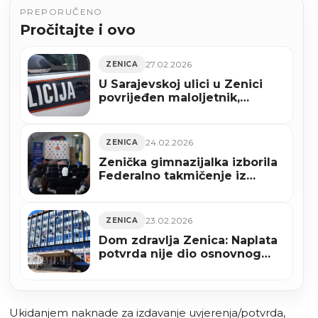
PREPORUČENO
Pročitajte i ovo
27.02.2026
ZENICA
U Sarajevskoj ulici u Zenici
povrijeđen maloljetnik,
osumnjičeni lišen slobode
24.02.2026
ZENICA
Zenička gimnazijalka izborila
Federalno takmičenje iz
matematike
23.02.2026
ZENICA
Dom zdravlja Zenica: Naplata
potvrda nije dio osnovnog
paketa zdravstvenih prava
Ukidanjem naknade za izdavanje uvjerenja/potvrda,