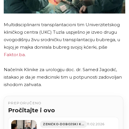
Multidisciplinarni transplantacioni tim Univerzitetskog
kliničkog centra (UKC) Tuzla uspješno je izveo drugu
ovogodišnju živu srodničku transplantaciju bubrega, u
kojoj je majka donirala bubreg svojoj kćerki, piše
Faktor.ba
.
Načelnik Klinike za urologiju doc. dr. Samed Jagodić,
istakao je da je medicinski tim u potpunosti zadovoljan
ishodom zahvata.
PREPORUČENO
Pročitajte i ovo
11.02.2026
ZENIČKO-DOBOJSKI KANTON