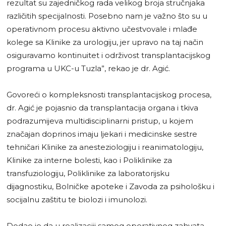
rezultat su zajedničkog rada velikog broja stručnjaka
različitih specijalnosti. Posebno nam je važno što su u
operativnom procesu aktivno učestvovale i mlađe
kolege sa Klinike za urologiju, jer upravo na taj način
osiguravamo kontinuitet i održivost transplantacijskog
programa u UKC-u Tuzla”, rekao je dr. Agić.
Govoreći o kompleksnosti transplantacijskog procesa,
dr. Agić je pojasnio da transplantacija organa i tkiva
podrazumijeva multidisciplinarni pristup, u kojem
značajan doprinos imaju ljekari i medicinske sestre
tehničari Klinike za anesteziologiju i reanimatologiju,
Klinike za interne bolesti, kao i Poliklinike za
transfuziologiju, Poliklinike za laboratorijsku
dijagnostiku, Bolničke apoteke i Zavoda za psihološku i
socijalnu zaštitu te biolozi i imunolozi.
Dodao je da u realizaciji samog operativnog zahvata