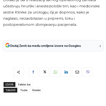
učestvuju hirurški i anesteziološki tim, kao i medicinske
sestre Klinike za urologiju, čiji je doprinos, kako je
naglasio, nezaobilazan u pripremi, toku i
postoperativnom zbrinjavanju pacijenata.
›
Dodaj Zenit.ba među omiljene izvore na Googleu
IZVOR
Faktor.ba
TAGOVI
Tuzla
Visoko