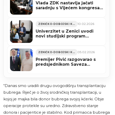
Vlada ZDK nastavlja jačati
saradnju s Vijećem kongresa
bošnjačkih intelektualaca
10.02.2026
ZENIČKO-DOBOJSKI KANTON
Univerzitet u Zenici uvodi
novi studijski program
Elektrotehnika i informacijske
tehnologije
05.02.2026
ZENIČKO-DOBOJSKI KANTON
Premijer Pivić razgovarao s
predsjednikom Saveza
udruženja penzionera ZDK:
Bolji uslovi za liječenje
penzionerske populacije
“Danas smo uradili drugu ovogodišnju transplantaciju
bubrega. Riječ je o živoj srodničkoj transplantaciji, u
kojoj je majka bila donor bubrega svojoj kćerki. Obje
operacije protekle su uredno. Zdravstveno stanje
donora i pacijentice je stabilno. Kod primaoca bubrega