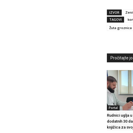
IZVOR
Zeni
TAGOVI
ko
Žuta groznica
Pročitajte još
Portal
Rudnici uglja u
dodatnih 30 da
knjižica za sv