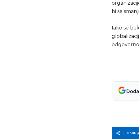
organizaci
bi se smanji
Iako se bo
globalizaci
odgovorno p
Dodaj
Podlij