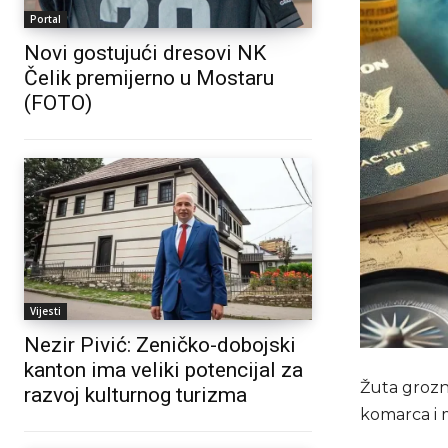
Portal
Novi gostujući dresovi NK
Čelik premijerno u Mostaru
(FOTO)
Vijesti
Nezir Pivić: Zeničko-dobojski
kanton ima veliki potencijal za
Žuta grozni
razvoj kulturnog turizma
komarca i m