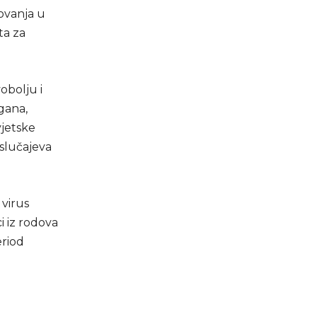
ovanja u
ta za
obolju i
gana,
jetske
 slučajeva
 virus
i iz rodova
eriod