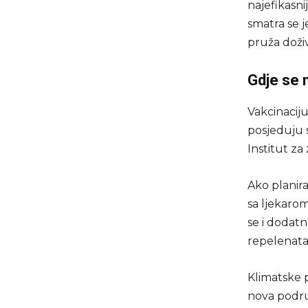
najefikasni
smatra se j
pruža doživ
Gdje se 
Vakcinaciju
posjeduju s
Institut za
Ako planir
sa ljekarom
se i dodatn
repelenata
Klimatske p
nova područ