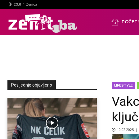
C
23.6
Zenica
POČET
Posljednje objavljeno
LIFESTYLE
Vakc
klju
10.02.2025. |