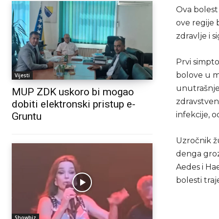
Ova bolest
ove regije 
zdravlje i 
Prvi simpt
bolove u m
Vijesti
unutrašnje
MUP ZDK uskoro bi mogao
zdravstven
dobiti elektronski pristup e-
infekcije, 
Gruntu
Uzročnik žu
denga grozn
Aedes i Ha
bolesti tr
Showbiz