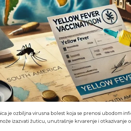
ca je ozbiljna virusna bolest koja se prenosi ubodom inf
ože izazvati žuticu, unutrašnje krvarenje i otkazivanje 