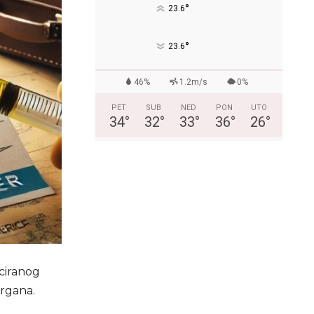
°
23.6
°
23.6
46%
1.2m/s
0%
PET
SUB
NED
PON
UTO
34
°
32
°
33
°
36
°
26
°
iciranog
organa.