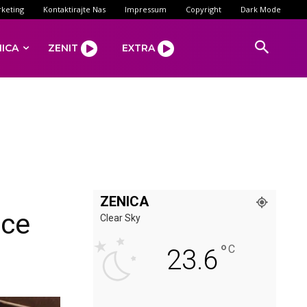
keting
Kontaktirajte Nas
Impressum
Copyright
Dark Mode
NICA
ZENIT
EXTRA
ZENICA
ice
Clear Sky
°
C
23.6