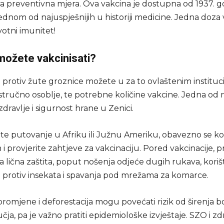
ja preventivna mjera. Ova vakcina je dostupna od 1937. g
ednom od najuspješnijih u historiji medicine. Jedna doza
otni imunitet!
možete vakcinisati?
 protiv žute groznice možete u za to ovlaštenim instituc
tručno osoblje, te potrebne količine vakcine. Jedna od n
 zdravlje i sigurnost hrane u Zenici.
ate putovanje u Afriku ili Južnu Ameriku, obavezno se k
 i provjerite zahtjeve za vakcinaciju. Pored vakcinacije,
a lična zaštita, poput nošenja odjeće dugih rukava, koriš
 protiv insekata i spavanja pod mrežama za komarce.
romjene i deforestacija mogu povećati rizik od širenja bo
ja, pa je važno pratiti epidemiološke izvještaje. SZO i z