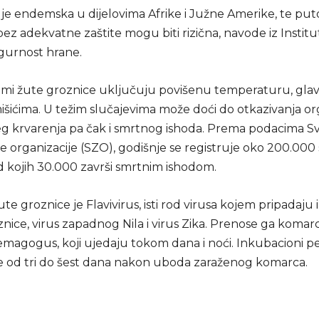
 je endemska u dijelovima Afrike i Južne Amerike, te put
bez adekvatne zaštite mogu biti rizična, navode iz Institu
sigurnost hrane.
omi žute groznice uključuju povišenu temperaturu, glav
išićima. U težim slučajevima može doći do otkazivanja or
g krvarenja pa čak i smrtnog ishoda. Prema podacima Sv
e organizacije (SZO), godišnje se registruje oko 200.000
od kojih 30.000 završi smrtnim ishodom.
te groznice je Flavivirus, isti rod virusa kojem pripadaju i
ice, virus zapadnog Nila i virus Zika. Prenose ga komarc
emagogus, koji ujedaju tokom dana i noći. Inkubacioni p
aje od tri do šest dana nakon uboda zaraženog komarca.