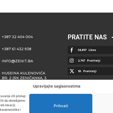
PRATITE NAS
+387 32 404 004
+387 61 432 938
58,897
Likes
2,747
Pratitelji
INFO@ZENIT.BA
93
Pratitelji
HUSEINA KULENOVIĆA
BR. 2 (RK ZENIČANKA, 3.
SPRAT), 72000 ZENICA
Upravljajte saglasnostima
vanje i/ili pristup
iti da obrađujemo
eb lokaciji.
Prihvati
arakteristike i