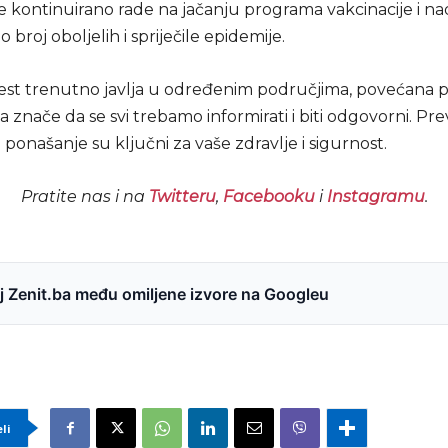
je kontinuirano rade na jačanju programa vakcinacije i n
o broj oboljelih i spriječile epidemije.
lest trenutno javlja u određenim područjima, povećana p
ja znače da se svi trebamo informirati i biti odgovorni. Prev
onašanje su ključni za vaše zdravlje i sigurnost.
Pratite nas i na
Twitteru
,
Facebooku
i
Instagramu
.
 Zenit.ba među omiljene izvore na Googleu
eli