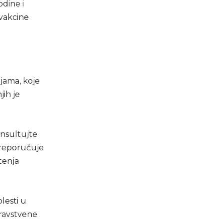
odine i
 vakcine
ijama, koje
jih je
onsultujte
 preporučuje
tenja
lesti u
dravstvene