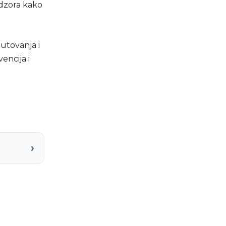
adzora kako
utovanja i
encija i
›