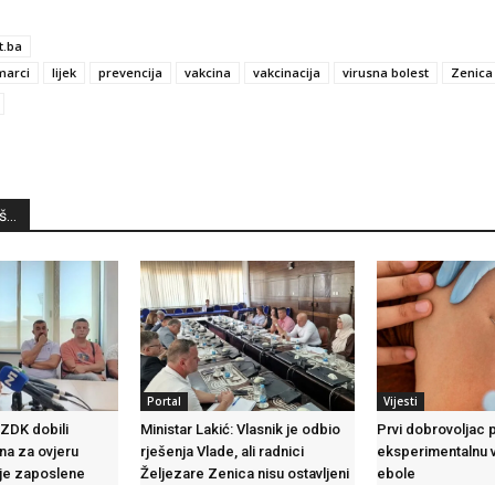
t.ba
marci
lijek
prevencija
vakcina
vakcinacija
virusna bolest
Zenica
...
Portal
Vijesti
 ZDK dobili
Ministar Lakić: Vlasnik je odbio
Prvi dobrovoljac 
na za ovjeru
rješenja Vlade, ali radnici
eksperimentalnu v
oje zaposlene
Željezare Zenica nisu ostavljeni
ebole