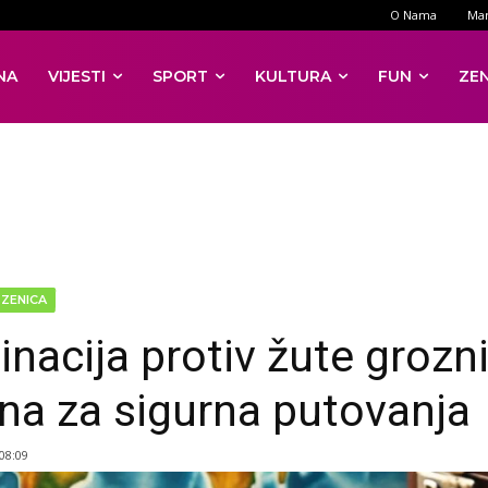
O Nama
Mar
NA
VIJESTI
SPORT
KULTURA
FUN
ZE
ZENICA
inacija protiv žute grozn
čna za sigurna putovanja
 08:09