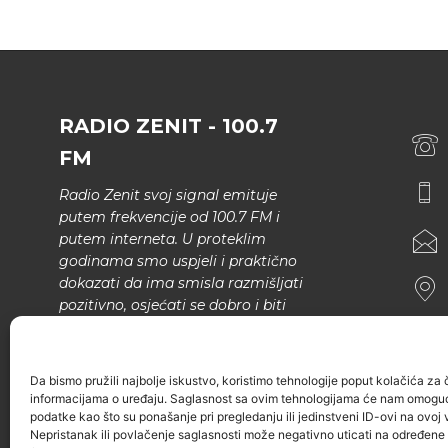
RADIO ZENIT - 100.7
FM
Radio Zenit svoj signal emituje
putem frekvencije od 100.7 FM i
putem interneta. U proteklim
godinama smo uspjeli i praktično
dokazati da ima smisla razmišljati
pozitivno, osjećati se dobro i biti
bolji.
U našem programu nema šunda,
Da bismo pružili najbolje iskustvo, koristimo tehnologije poput kolačića za ču
narodne muzike..
informacijama o uređaju. Saglasnost sa ovim tehnologijama će nam omoguć
podatke kao što su ponašanje pri pregledanju ili jedinstveni ID-ovi na ovoj v
Nepristanak ili povlačenje saglasnosti može negativno uticati na određene k