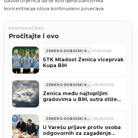
izaziva činjenica da se kod dijela stanovnika
koncentracija olova kontinuirano povećava.
PREPORUČENO
Pročitajte i ovo
11.05.2026
ZENIČKO-DOBOJSKI KANTON
STK Mladost Zenica viceprvak
Kupa BiH
06.05.2026
ZENIČKO-DOBOJSKI KANTON
Zenica među najtoplijim
gradovima u BiH, sutra stiže
kiša i pad temperatura
05.05.2026
ZENIČKO-DOBOJSKI KANTON
U Varešu prijave protiv osoba
odgovornih za zagađenje