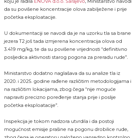
koju je radila
ENOVA d.o.o. Sarajevo
, Ministarstvo navodi
da su povišene koncentracije olova zabilježene i prije
početka eksploatacije.
U dokumentaciji se navodi da je na uzorku tla sa brane
jezera T2 još tada izmjerena koncentracija olova od
3.419 mg/kg, te da su povišene vrijednosti “definitivno
posljedica aktivnosti starog pogona za preradu rude”.
Ministarstvo dodatno naglašava da su analize tla iz
2020. i 2025. godine rađene različitim metodologijama i
na različitim lokacijama, zbog čega “nije moguće
napraviti precizno poređenje stanja prije i poslije
početka eksploatacije”.
Inspekcija je tokom nadzora utvrdila i da postoji
mogućnost emisije prašine na pogonu drobilice rude,
zbog čega je operatoru naloženo vanredno kontrolno