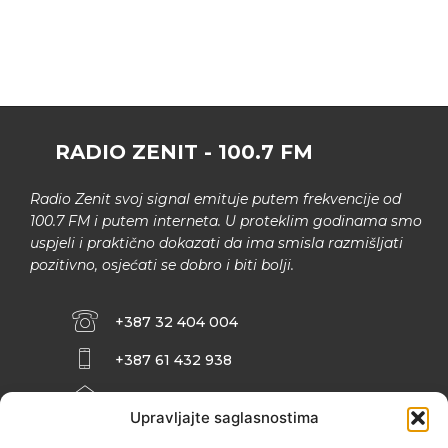
RADIO ZENIT - 100.7 FM
Radio Zenit svoj signal emituje putem frekvencije od
100.7 FM i putem interneta. U proteklim godinama smo
uspjeli i praktično dokazati da ima smisla razmišljati
pozitivno, osjećati se dobro i biti bolji.
+387 32 404 004
+387 61 432 938
INFO@ZENIT.BA
Upravljajte saglasnostima
HUSEINA KULENOVIĆA BR. 2 (RK