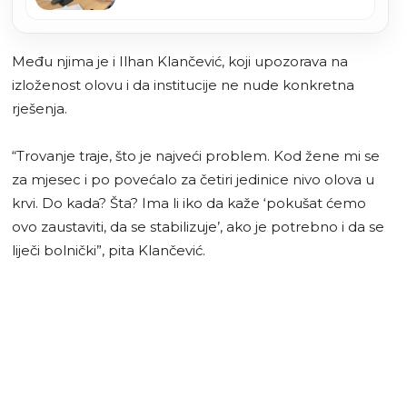
okoliša i ugrožavanje zdravlja
ljudi
Među njima je i Ilhan Klančević, koji upozorava na
izloženost olovu i da institucije ne nude konkretna
rješenja.
“Trovanje traje, što je najveći problem. Kod žene mi se
za mjesec i po povećalo za četiri jedinice nivo olova u
krvi. Do kada? Šta? Ima li iko da kaže ‘pokušat ćemo
ovo zaustaviti, da se stabilizuje’, ako je potrebno i da se
liječi bolnički”, pita Klančević.