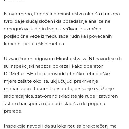
Istovremeno, Federalno ministarstvo okoliša i turizma
tvrdi da je slučaj složen i da dosadašnje analize ne
omogućavaju definitivno utvrđivanje uzročno
posljedične veze između rada rudnika i povećanih
koncentracija teških metala.
U zvaničnom odgovoru Ministarstva za N1 navodi se da
su inspekcijski nadzori pokazali kako operator
DPMetals BH d.o.o. provodi tehničko tehnološke
mjere zaštite okoliša, uključujući prekrivanje
mehanizacije tokom transporta, prskanje i vlaženje
saobraćajnica, zatvoreno skladištenje rude i zatvoren
sistem transporta rude od skladišta do pogona
prerade.
Inspekcija navodi i da su lokaliteti sa prekoračenjima