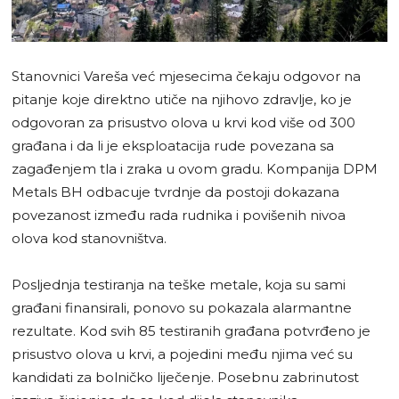
Stanovnici Vareša već mjesecima čekaju odgovor na
pitanje koje direktno utiče na njihovo zdravlje, ko je
odgovoran za prisustvo olova u krvi kod više od 300
građana i da li je eksploatacija rude povezana sa
zagađenjem tla i zraka u ovom gradu. Kompanija DPM
Metals BH odbacuje tvrdnje da postoji dokazana
povezanost između rada rudnika i povišenih nivoa
olova kod stanovništva.
Posljednja testiranja na teške metale, koja su sami
građani finansirali, ponovo su pokazala alarmantne
rezultate. Kod svih 85 testiranih građana potvrđeno je
prisustvo olova u krvi, a pojedini među njima već su
kandidati za bolničko liječenje. Posebnu zabrinutost