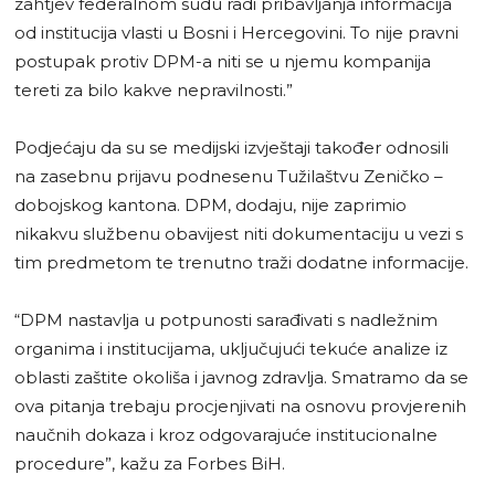
zahtjev federalnom sudu radi pribavljanja informacija
od institucija vlasti u Bosni i Hercegovini. To nije pravni
postupak protiv DPM-a niti se u njemu kompanija
tereti za bilo kakve nepravilnosti.”
Podjećaju da su se medijski izvještaji također odnosili
na zasebnu prijavu podnesenu Tužilaštvu Zeničko –
dobojskog kantona. DPM, dodaju, nije zaprimio
nikakvu službenu obavijest niti dokumentaciju u vezi s
tim predmetom te trenutno traži dodatne informacije.
“DPM nastavlja u potpunosti sarađivati s nadležnim
organima i institucijama, uključujući tekuće analize iz
oblasti zaštite okoliša i javnog zdravlja. Smatramo da se
ova pitanja trebaju procjenjivati na osnovu provjerenih
naučnih dokaza i kroz odgovarajuće institucionalne
procedure”, kažu za Forbes BiH.