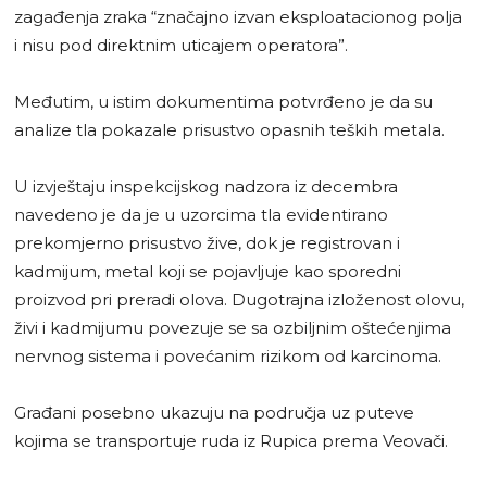
zagađenja zraka “značajno izvan eksploatacionog polja
i nisu pod direktnim uticajem operatora”.
Međutim, u istim dokumentima potvrđeno je da su
analize tla pokazale prisustvo opasnih teških metala.
U izvještaju inspekcijskog nadzora iz decembra
navedeno je da je u uzorcima tla evidentirano
prekomjerno prisustvo žive, dok je registrovan i
kadmijum, metal koji se pojavljuje kao sporedni
proizvod pri preradi olova. Dugotrajna izloženost olovu,
živi i kadmijumu povezuje se sa ozbiljnim oštećenjima
nervnog sistema i povećanim rizikom od karcinoma.
Građani posebno ukazuju na područja uz puteve
kojima se transportuje ruda iz Rupica prema Veovači.