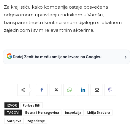
Za kraj ističu kako kompanija ostaje posvećena
odgovornom upravljanju rudnikom u Varešu,
transparentnosti i kontinuiranom dijalogu s lokalnom
zajednicom i svim relevantnim akterima.
›
Dodaj Zenit.ba među omiljene izvore na Googleu
IZVOR
Forbes BiH
TAGOVI
Bosna i Hercegovina
inspekcija
Lidija Bradara
Sarajevo
zagađenje