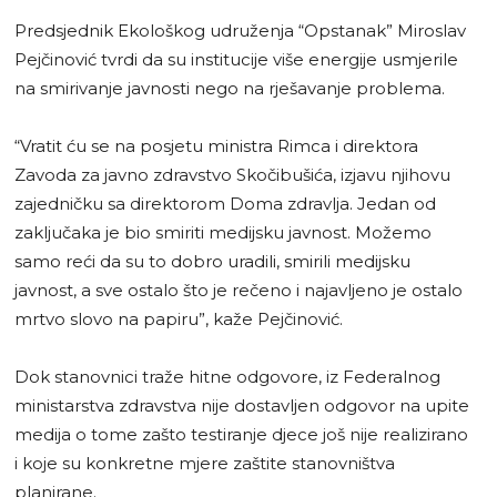
Predsjednik Ekološkog udruženja “Opstanak” Miroslav
Pejčinović tvrdi da su institucije više energije usmjerile
na smirivanje javnosti nego na rješavanje problema.
“Vratit ću se na posjetu ministra Rimca i direktora
Zavoda za javno zdravstvo Skočibušića, izjavu njihovu
zajedničku sa direktorom Doma zdravlja. Jedan od
zaključaka je bio smiriti medijsku javnost. Možemo
samo reći da su to dobro uradili, smirili medijsku
javnost, a sve ostalo što je rečeno i najavljeno je ostalo
mrtvo slovo na papiru”, kaže Pejčinović.
Dok stanovnici traže hitne odgovore, iz Federalnog
ministarstva zdravstva nije dostavljen odgovor na upite
medija o tome zašto testiranje djece još nije realizirano
i koje su konkretne mjere zaštite stanovništva
planirane.