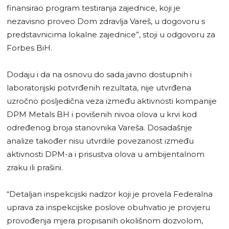
finansirao program testiranja zajednice, koji je
nezavisno proveo Dom zdravlja Vareš, u dogovoru s
predstavnicima lokalne zajednice”, stoji u odgovoru za
Forbes BiH.
Dodaju i da na osnovu do sada javno dostupnih i
laboratorijski potvrđenih rezultata, nije utvrđena
uzročno posljedična veza između aktivnosti kompanije
DPM Metals BH i povišenih nivoa olova u krvi kod
određenog broja stanovnika Vareša. Dosadašnje
analize također nisu utvrdile povezanost između
aktivnosti DPM-a i prisustva olova u ambijentalnom
zraku ili prašini.
“Detaljan inspekcijski nadzor koji je provela Federalna
uprava za inspekcijske poslove obuhvatio je provjeru
provođenja mjera propisanih okolišnom dozvolom,