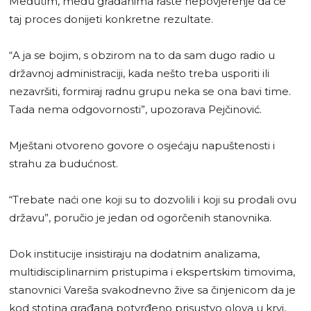
Međutim, među građanima raste nepovjerenje da će
taj proces donijeti konkretne rezultate.
“A ja se bojim, s obzirom na to da sam dugo radio u
državnoj administraciji, kada nešto treba usporiti ili
nezavršiti, formiraj radnu grupu neka se ona bavi time.
Tada nema odgovornosti”, upozorava Pejčinović.
Mještani otvoreno govore o osjećaju napuštenosti i
strahu za budućnost.
“Trebate naći one koji su to dozvolili i koji su prodali ovu
državu”, poručio je jedan od ogorčenih stanovnika.
Dok institucije insistiraju na dodatnim analizama,
multidisciplinarnim pristupima i ekspertskim timovima,
stanovnici Vareša svakodnevno žive sa činjenicom da je
kod stotina građana potvrđeno prisustvo olova u krvi,