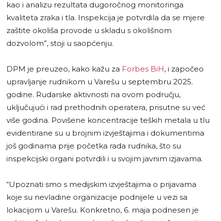
kao i analizu rezultata dugoročnog monitoringa
kvaliteta zraka i tla. Inspekcija je potvrdila da se mjere
zaštite okoliša provode u skladu s okolišnom
dozvolom”, stoji u saopćenju.
DPM je preuzeo, kako kažu za
Forbes BiH
, i započeo
upravljanje rudnikom u Varešu u septembru 2025.
godine. Rudarske aktivnosti na ovom području,
uključujući i rad prethodnih operatera, prisutne su već
više godina. Povišene koncentracije teških metala u tlu
evidentirane su u brojnim izvještajima i dokumentima
još godinama prije početka rada rudnika, što su
inspekcijski organi potvrdili i u svojim javnim izjavama.
“Upoznati smo s medijskim izvještajima o prijavama
koje su nevladine organizacije podnijele u vezi sa
lokacijom u Varešu. Konkretno, 6. maja podnesen je