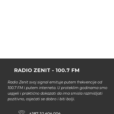
RADIO ZENIT - 100.7 FM
Radio Zenit svoj signal emituje putem frekvencije od
100.7 FM i putem interneta. U proteklim godinama smo
uspjeli i praktično dokazati da ima smisla razmišljati
pozitivno, osjećati se dobro i biti bolji.
+387 32 404 004