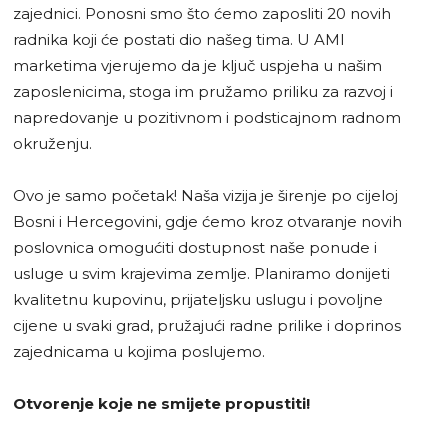
zajednici. Ponosni smo što ćemo zaposliti 20 novih
radnika koji će postati dio našeg tima. U AMI
marketima vjerujemo da je ključ uspjeha u našim
zaposlenicima, stoga im pružamo priliku za razvoj i
napredovanje u pozitivnom i podsticajnom radnom
okruženju.
Ovo je samo početak! Naša vizija je širenje po cijeloj
Bosni i Hercegovini, gdje ćemo kroz otvaranje novih
poslovnica omogućiti dostupnost naše ponude i
usluge u svim krajevima zemlje. Planiramo donijeti
kvalitetnu kupovinu, prijateljsku uslugu i povoljne
cijene u svaki grad, pružajući radne prilike i doprinos
zajednicama u kojima poslujemo.
Otvorenje koje ne smijete propustiti!