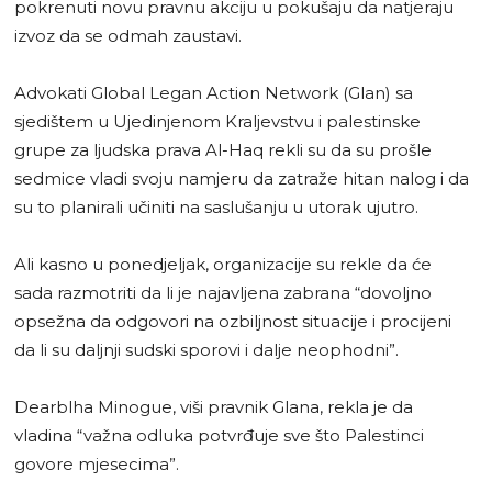
pokrenuti novu pravnu akciju u pokušaju da natjeraju
izvoz da se odmah zaustavi.
Advokati Global Legan Action Network (Glan) sa
sjedištem u Ujedinjenom Kraljevstvu i palestinske
grupe za ljudska prava Al-Haq rekli su da su prošle
sedmice vladi svoju namjeru da zatraže hitan nalog i da
su to planirali učiniti na saslušanju u utorak ujutro.
Ali kasno u ponedjeljak, organizacije su rekle da će
sada razmotriti da li je najavljena zabrana “dovoljno
opsežna da odgovori na ozbiljnost situacije i procijeni
da li su daljnji sudski sporovi i dalje neophodni”.
Dearblha Minogue, viši pravnik Glana, rekla je da
vladina “važna odluka potvrđuje sve što Palestinci
govore mjesecima”.