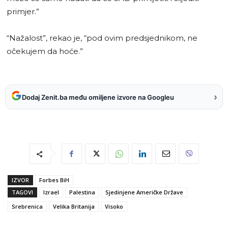
primjer.”
“Nažalost”, rekao je, “pod ovim predsjednikom, ne
očekujem da hoće.”
›
Dodaj Zenit.ba među omiljene izvore na Googleu
IZVOR
Forbes BiH
TAGOVI
Izrael
Palestina
Sjedinjene Američke Države
Srebrenica
Velika Britanija
Visoko