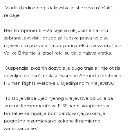
“Vlada Ujedinjenog Kraljevstva je stjerana u ćošak”,
rekla je.
Bez komponenti F-35 koje su uključene na listu
zabrane, aktivisti i grupe za ljudska prava koje su
mjesecima pozivale na potpuni prekid izvoza oružja iz
Velike Britanije u Izrael rekli su da je najava kratka.
“Suspenzija izvoznih dozvola je dugo trajala i nije otišla
dovoljno daleko”, rekla je Yasmine Ahmed, direktorica
Human Rights Watch-a u Ujedinjenom Kraljevstvu.
“To što je vlada Ujedinjenog Kraljevstva odlučila da
izuzme komponente za F-35, radni konj izraelske
brutalne kampanje bombardovanja, pokazuje ili
pogrešno razumijevanje zakona ili namjerno
zanemarivanje.”