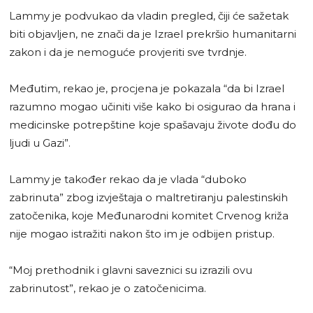
Lammy je podvukao da vladin pregled, čiji će sažetak
biti objavljen, ne znači da je Izrael prekršio humanitarni
zakon i da je nemoguće provjeriti sve tvrdnje.
Međutim, rekao je, procjena je pokazala “da bi Izrael
razumno mogao učiniti više kako bi osigurao da hrana i
medicinske potrepštine koje spašavaju živote dođu do
ljudi u Gazi”.
Lammy je također rekao da je vlada “duboko
zabrinuta” zbog izvještaja o maltretiranju palestinskih
zatočenika, koje Međunarodni komitet Crvenog križa
nije mogao istražiti nakon što im je odbijen pristup.
“Moj prethodnik i glavni saveznici su izrazili ovu
zabrinutost”, rekao je o zatočenicima.