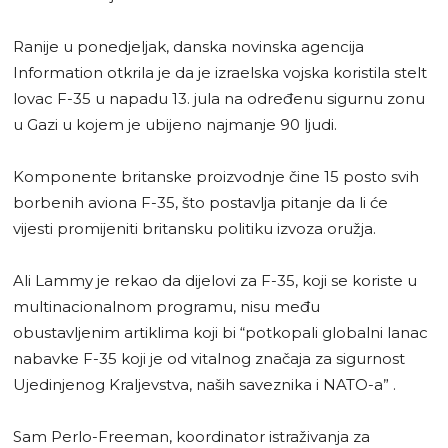
Ranije u ponedjeljak, danska novinska agencija
Information otkrila je da je izraelska vojska koristila stelt
lovac F-35 u napadu 13. jula na određenu sigurnu zonu
u Gazi u kojem je ubijeno najmanje 90 ljudi.
Komponente britanske proizvodnje čine 15 posto svih
borbenih aviona F-35, što postavlja pitanje da li će
vijesti promijeniti britansku politiku izvoza oružja.
Ali Lammy je rekao da dijelovi za F-35, koji se koriste u
multinacionalnom programu, nisu među
obustavljenim artiklima koji bi “potkopali globalni lanac
nabavke F-35 koji je od vitalnog značaja za sigurnost
Ujedinjenog Kraljevstva, naših saveznika i NATO-a” .
Sam Perlo-Freeman, koordinator istraživanja za