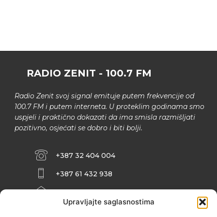
RADIO ZENIT - 100.7 FM
Radio Zenit svoj signal emituje putem frekvencije od
100.7 FM i putem interneta. U proteklim godinama smo
uspjeli i praktično dokazati da ima smisla razmišljati
pozitivno, osjećati se dobro i biti bolji.
+387 32 404 004
+387 61 432 938
INFO@ZENIT.BA
Upravljajte saglasnostima
HUSEINA KULENOVIĆA BR. 2 (RK