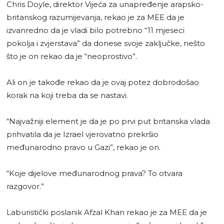
Chris Doyle, direktor Vijeća za unapređenje arapsko-
britanskog razumijevanja, rekao je za MEE da je
izvanredno da je vladi bilo potrebno “11 mjeseci
pokolja i zvjerstava” da donese svoje zaključke, nešto
što je on rekao da je “neoprostivo”.
Ali on je takođe rekao da je ovaj potez dobrodošao
korak na koji treba da se nastavi.
“Najvažniji element je da je po prvi put britanska vlada
prihvatila da je Izrael vjerovatno prekršio
međunarodno pravo u Gazi”, rekao je on.
“Koje dijelove međunarodnog prava? To otvara
razgovor.”
Laburistički poslanik Afzal Khan rekao je za MEE da je