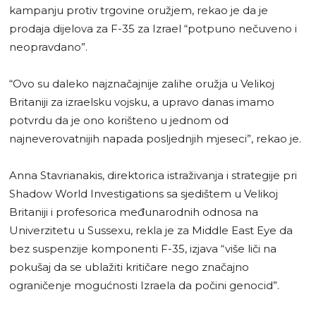
kampanju protiv trgovine oružjem, rekao je da je
prodaja dijelova za F-35 za Izrael “potpuno nečuveno i
neopravdano”.
“Ovo su daleko najznačajnije zalihe oružja u Velikoj
Britaniji za izraelsku vojsku, a upravo danas imamo
potvrdu da je ono korišteno u jednom od
najneverovatnijih napada posljednjih mjeseci”, rekao je.
Anna Stavrianakis, direktorica istraživanja i strategije pri
Shadow World Investigations sa sjedištem u Velikoj
Britaniji i profesorica međunarodnih odnosa na
Univerzitetu u Sussexu, rekla je za Middle East Eye da
bez suspenzije komponenti F-35, izjava “više liči na
pokušaj da se ublažiti kritičare nego značajno
ograničenje mogućnosti Izraela da počini genocid”.