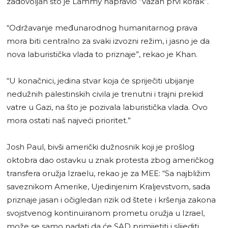
zadovoljan što je Lammy napravio “važan prvi korak”.
“Održavanje međunarodnog humanitarnog prava
mora biti centralno za svaki izvozni režim, i jasno je da
nova laburistička vlada to priznaje”, rekao je Khan.
“U konačnici, jedina stvar koja će spriječiti ubijanje
nedužnih palestinskih civila je trenutni i trajni prekid
vatre u Gazi, na što je pozivala laburistička vlada. Ovo
mora ostati naš najveći prioritet.”
Josh Paul, bivši američki dužnosnik koji je prošlog
oktobra dao ostavku u znak protesta zbog američkog
transfera oružja Izraelu, rekao je za MEE: “Sa najbližim
saveznikom Amerike, Ujedinjenim Kraljevstvom, sada
priznaje jasan i očigledan rizik od štete i kršenja zakona
svojstvenog kontinuiranom prometu oružja u Izrael,
može se samo nadati da će SAD primijetiti i slijediti