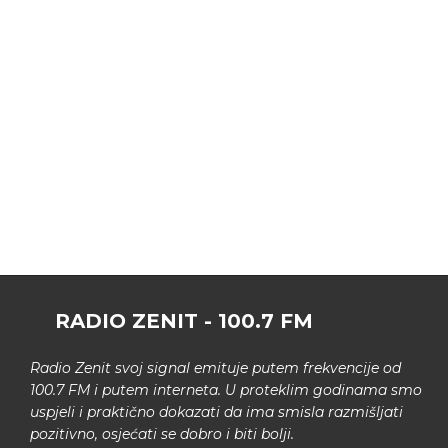
RADIO ZENIT - 100.7 FM
Radio Zenit svoj signal emituje putem frekvencije od
100.7 FM i putem interneta. U proteklim godinama smo
uspjeli i praktično dokazati da ima smisla razmišljati
pozitivno, osjećati se dobro i biti bolji.