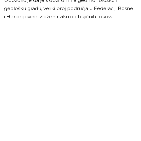
Upozorio je da je s obzirom na geomorfološku i
geološku građu, veliki broj područja u Federaciji Bosne
i Hercegovine izložen riziku od bujičnih tokova.