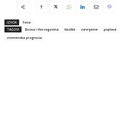
IZVOR
Fena
TAGOVI
Bosna i Hercegovina
klizište
nevrijeme
poplave
vremenska prognoza