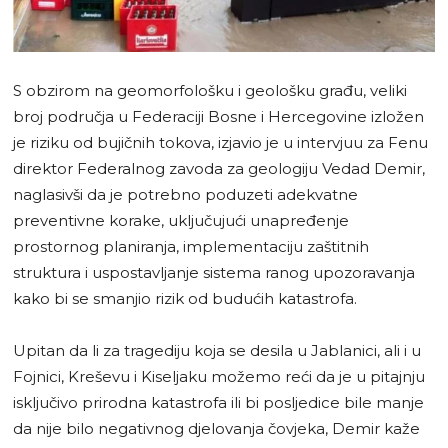
S obzirom na geomorfološku i geološku građu, veliki
broj područja u Federaciji Bosne i Hercegovine izložen
je riziku od bujičnih tokova, izjavio je u intervjuu za Fenu
direktor Federalnog zavoda za geologiju Vedad Demir,
naglasivši da je potrebno poduzeti adekvatne
preventivne korake, uključujući unapređenje
prostornog planiranja, implementaciju zaštitnih
struktura i uspostavljanje sistema ranog upozoravanja
kako bi se smanjio rizik od budućih katastrofa.
Upitan da li za tragediju koja se desila u Jablanici, ali i u
Fojnici, Kreševu i Kiseljaku možemo reći da je u pitajnju
isključivo prirodna katastrofa ili bi posljedice bile manje
da nije bilo negativnog djelovanja čovjeka, Demir kaže