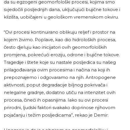
da su egzogeni geomorfološki procesi, kojima smo
svjedočili posljednjih dana, uključujući bujične tokove i
klizišta, uobičajeni u geološkom vremenskom okviru.
“Ovi procesi kontinuirano oblikuju reljef i prostor na
kojem živimo. Poplave, kao dio hidroloških procesa,
često djeluju kao inicijatori ovih geomorfoloških
promjena, pokrećući eroziju, odrone i bujične tokove.
Tragedije i štete koje su nastale posljedica su našeg
prilagođavanja ovim procesima i načina na koji ih
prepoznajemo i odgovaramo na njih. Antropogene
aktivnosti, poput degradacije biljnog pokrivača i
nelegalne gradnje, dodatno utiču na intenzitet ovih
procesa, čineći ih opasnijima. Iako su ovi procesi
prirodni, ljudski faktori svakako doprinose njihovom
pojačanju i težim posljedicama”, rekao je Demir.