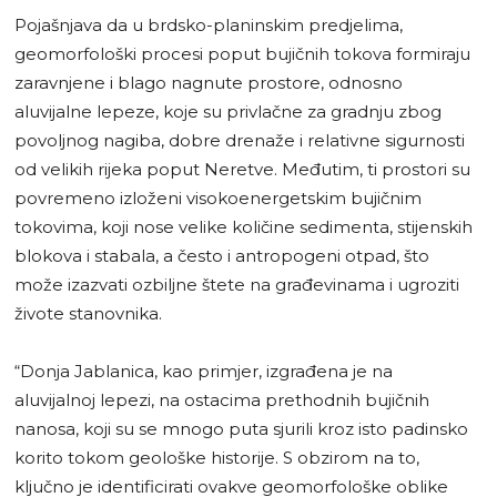
Pojašnjava da u brdsko-planinskim predjelima,
geomorfološki procesi poput bujičnih tokova formiraju
zaravnjene i blago nagnute prostore, odnosno
aluvijalne lepeze, koje su privlačne za gradnju zbog
povoljnog nagiba, dobre drenaže i relativne sigurnosti
od velikih rijeka poput Neretve. Međutim, ti prostori su
povremeno izloženi visokoenergetskim bujičnim
tokovima, koji nose velike količine sedimenta, stijenskih
blokova i stabala, a često i antropogeni otpad, što
može izazvati ozbiljne štete na građevinama i ugroziti
živote stanovnika.
“Donja Jablanica, kao primjer, izgrađena je na
aluvijalnoj lepezi, na ostacima prethodnih bujičnih
nanosa, koji su se mnogo puta sjurili kroz isto padinsko
korito tokom geološke historije. S obzirom na to,
ključno je identificirati ovakve geomorfološke oblike