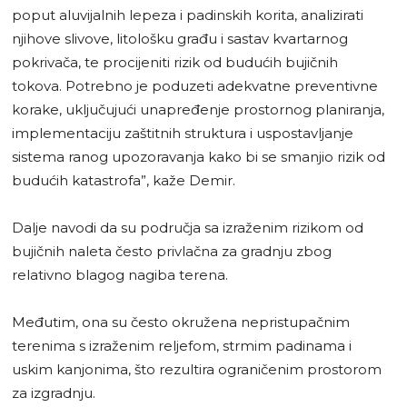
poput aluvijalnih lepeza i padinskih korita, analizirati
njihove slivove, litološku građu i sastav kvartarnog
pokrivača, te procijeniti rizik od budućih bujičnih
tokova. Potrebno je poduzeti adekvatne preventivne
korake, uključujući unapređenje prostornog planiranja,
implementaciju zaštitnih struktura i uspostavljanje
sistema ranog upozoravanja kako bi se smanjio rizik od
budućih katastrofa”, kaže Demir.
Dalje navodi da su područja sa izraženim rizikom od
bujičnih naleta često privlačna za gradnju zbog
relativno blagog nagiba terena.
Međutim, ona su često okružena nepristupačnim
terenima s izraženim reljefom, strmim padinama i
uskim kanjonima, što rezultira ograničenim prostorom
za izgradnju.