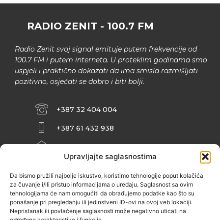
RADIO ZENIT - 100.7 FM
Radio Zenit svoj signal emituje putem frekvencije od
100.7 FM i putem interneta. U proteklim godinama smo
uspjeli i praktično dokazati da ima smisla razmišljati
pozitivno, osjećati se dobro i biti bolji.
+387 32 404 004
+387 61 432 938
INFO@ZENIT.BA
Upravljajte saglasnostima
HUSEINA KULENOVIĆA BR. 2 (RK
ZENIČANKA, 3. SPRAT), 72000 ZENICA
Da bismo pružili najbolje iskustvo, koristimo tehnologije poput kolačića
za čuvanje i/ili pristup informacijama o uređaju. Saglasnost sa ovim
tehnologijama će nam omogućiti da obrađujemo podatke kao što su
ponašanje pri pregledanju ili jedinstveni ID-ovi na ovoj veb lokaciji.
Nepristanak ili povlačenje saglasnosti može negativno uticati na
određene karakteristike i funkcije.