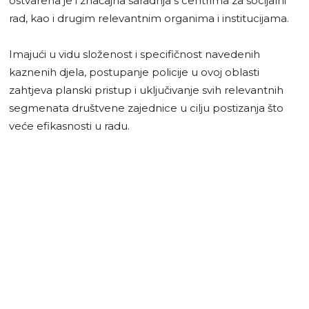
ostvarena je i značajna saradnja s centrima za socijalni
rad, kao i drugim relevantnim organima i institucijama.
Imajući u vidu složenost i specifičnost navedenih
kaznenih djela, postupanje policije u ovoj oblasti
zahtjeva planski pristup i uključivanje svih relevantnih
segmenata društvene zajednice u cilju postizanja što
veće efikasnosti u radu.