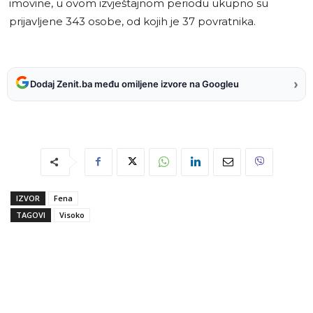
imovine, u ovom izvještajnom periodu ukupno su
prijavljene 343 osobe, od kojih je 37 povratnika.
›
Dodaj Zenit.ba među omiljene izvore na Googleu
IZVOR
Fena
TAGOVI
Visoko