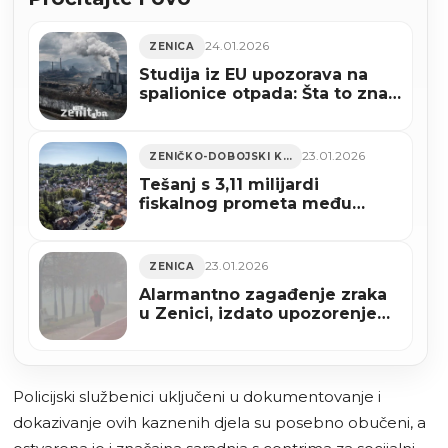
24.01.2026
ZENICA
Studija iz EU upozorava na
spalionice otpada: Šta to znači
za Zenicu?
23.01.2026
ZENIČKO-DOBOJSKI KANTON
Tešanj s 3,11 milijardi
fiskalnog prometa među
najznačajnijim privrednim
centrima ZDK-a i FBiH
23.01.2026
ZENICA
Alarmantno zagađenje zraka
u Zenici, izdato upozorenje
građanima
Policijski službenici uključeni u dokumentovanje i
dokazivanje ovih kaznenih djela su posebno obučeni, a