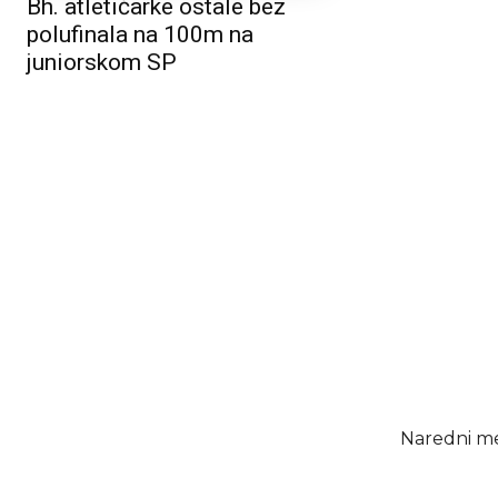
Bh. atletičarke ostale bez
polufinala na 100m na
juniorskom SP
Naredni meč