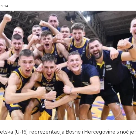
 09:14
tska (U-16) reprezentacija Bosne i Hercegovine sinoć je 