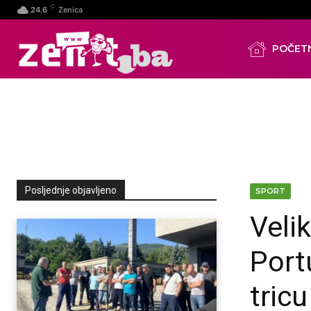
C
24.6
Zenica
POČET
Posljednje objavljeno
SPORT
Velik
Port
tric