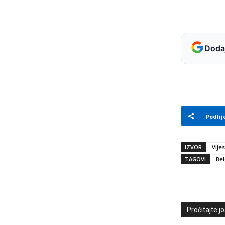
Dodaj
Podlij
IZVOR
Vijes
TAGOVI
Bel
Pročitajte još