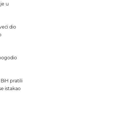
je u
veći dio
o
 pogodio
BiH pratili
se istakao