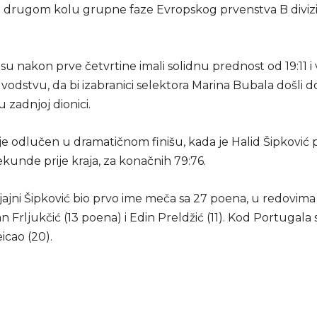
 drugom kolu grupne faze Evropskog prvenstva B divizi
su nakon prve četvrtine imali solidnu prednost od 19:11 i 
 vodstvu, da bi izabranici selektora Marina Bubala došli d
 zadnjoj dionici.
je odlučen u dramatičnom finišu, kada je Halid Šipković
sekunde prije kraja, za konačnih 79:76.
jajni Šipković bio prvo ime meča sa 27 poena, u redovima 
 Frljukčić (13 poena) i Edin Preldžić (11). Kod Portugala 
icao (20).