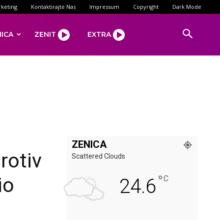
keting
Kontaktirajte Nas
Impressum
Copyright
Dark Mode
NICA
ZENIT
EXTRA
ZENICA
rotiv
Scattered Clouds
°
io
C
24.6