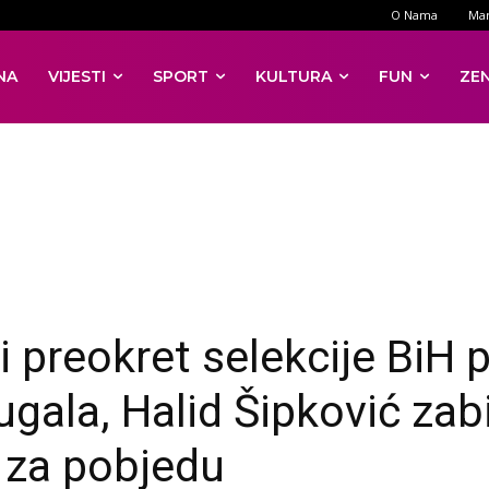
O Nama
Mar
NA
VIJESTI
SPORT
KULTURA
FUN
ZE
i preokret selekcije BiH p
ugala, Halid Šipković zab
u za pobjedu