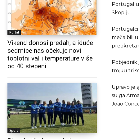
Portugal u
Skoplju.
Portugalci 
Portal
meča bili u
Vikend donosi predah, a iduće
preokreta u
sedmice nas očekuje novi
toplotni val i temperature više
Pobjednik 
od 40 stepeni
trojku tri 
Upravo je s
su ga Arman
Joao Conce
Sport