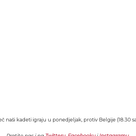
 naši kadeti igraju u ponedjeljak, protiv Belgije (18.30 sat
Pratite nas i na
Twitteru
,
Facebooku
i
Instagramu
.