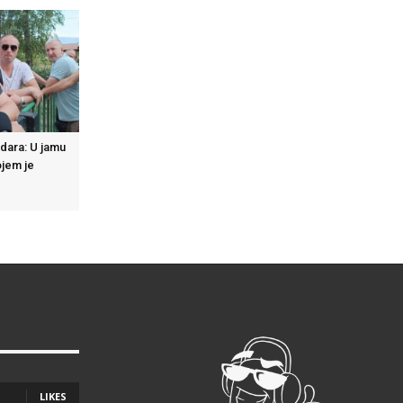
dara: U jamu
ojem je
o
LIKES