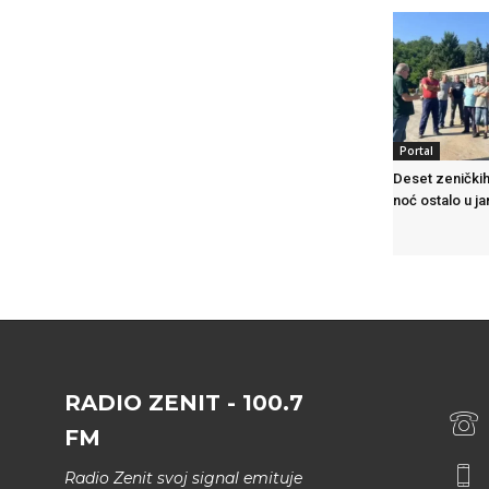
Portal
Deset zeničkih
noć ostalo u j
RADIO ZENIT - 100.7
FM
Radio Zenit svoj signal emituje