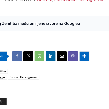
 Zenit.ba među omiljene izvore na Googleu
eli
ti.ba
gija
Bosna i Hercegovina
...