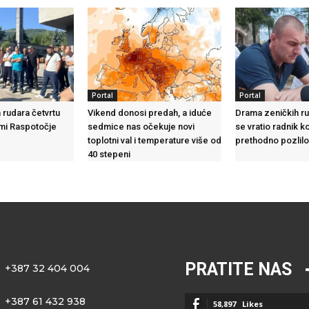
Portal
Portal
 rudara četvrtu
Vikend donosi predah, a iduće
Drama zeničkih ru
ami Raspotočje
sedmice nas očekuje novi
se vratio radnik k
toplotni val i temperature više od
prethodno pozlil
40 stepeni
PRATITE NAS
+387 32 404 004
+387 61 432 938
58,897
Likes