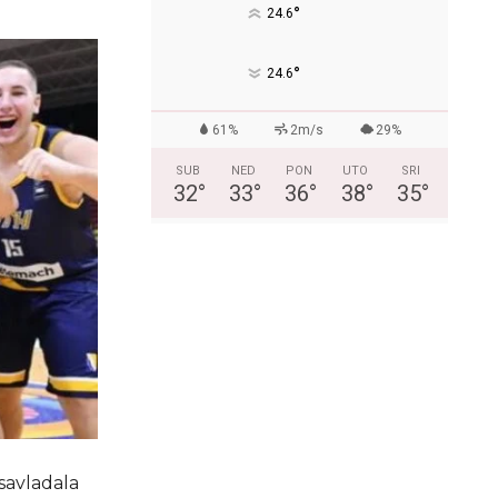
°
24.6
°
24.6
61%
2m/s
29%
SUB
NED
PON
UTO
SRI
32
°
33
°
36
°
38
°
35
°
savladala