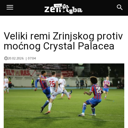
Veliki remi Zrinjskog protiv
moćnog Crystal Palacea
20.02.2026. | 07:04