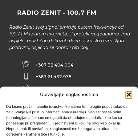
RADIO ZENIT - 100.7 FM
Radio Zenit svoj signal emituje putem frekvencije od
100.7 FM i putem interneta. U proteklim godinama smo
uspjeli i praktično dokazati da ima smisla razmišljati
pozitivno, osjećati se dobro i biti bolji.
+387 32 404 004
+387 61 432 938
INFO@ZENIT.BA
Upravljajte saglasnostima
HUSEINA KULENOVIĆA BR. 2 (RK
ZENIČANKA, 3. SPRAT), 72000 ZENICA
Da bismo pružili najbolje iskustvo, koristimo tehnologije poput kolačića
za čuvanje i/ili pristup informacijama o uređaju. Saglasnost sa ovim
tehnologijama će nam omogućiti da obrađujemo podatke kao što su
ponašanje pri pregledanju ili jedinstveni ID-ovi na ovoj veb lokaciji.
Nepristanak ili povlačenje saglasnosti može negativno uticati na
određene karakteristike i funkcije.