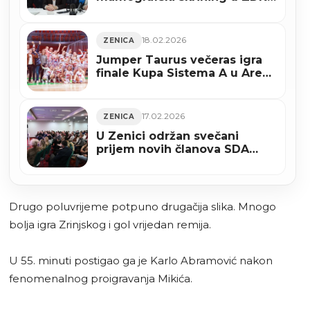
(VIDEO)
18.02.2026
ZENICA
Jumper Taurus večeras igra
finale Kupa Sistema A u Areni
“Husejin Smajlović”
17.02.2026
ZENICA
U Zenici održan svečani
prijem novih članova SDA
(FOTO)
Drugo poluvrijeme potpuno drugačija slika. Mnogo
bolja igra Zrinjskog i gol vrijedan remija.
U 55. minuti postigao ga je Karlo Abramović nakon
fenomenalnog proigravanja Mikića.