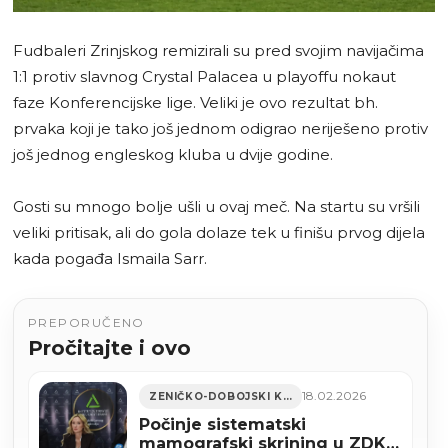
Fudbaleri Zrinjskog remizirali su pred svojim navijačima
1:1 protiv slavnog Crystal Palacea u playoffu nokaut
faze Konferencijske lige. Veliki je ovo rezultat bh.
prvaka koji je tako još jednom odigrao neriješeno protiv
još jednog engleskog kluba u dvije godine.
Gosti su mnogo bolje ušli u ovaj meč. Na startu su vršili
veliki pritisak, ali do gola dolaze tek u finišu prvog dijela
kada pogađa Ismaila Sarr.
PREPORUČENO
Pročitajte i ovo
18.02.2026
ZENIČKO-DOBOJSKI KANTON
Počinje sistematski
mamografski skrining u ZDK