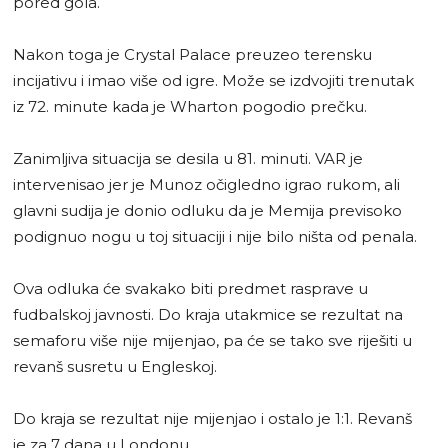
pored gola.
Nakon toga je Crystal Palace preuzeo terensku
incijativu i imao više od igre. Može se izdvojiti trenutak
iz 72. minute kada je Wharton pogodio prečku.
Zanimljiva situacija se desila u 81. minuti. VAR je
intervenisao jer je Munoz očigledno igrao rukom, ali
glavni sudija je donio odluku da je Memija previsoko
podignuo nogu u toj situaciji i nije bilo ništa od penala.
Ova odluka će svakako biti predmet rasprave u
fudbalskoj javnosti. Do kraja utakmice se rezultat na
semaforu više nije mijenjao, pa će se tako sve riješiti u
revanš susretu u Engleskoj.
Do kraja se rezultat nije mijenjao i ostalo je 1:1. Revanš
je za 7 dana u Londonu.