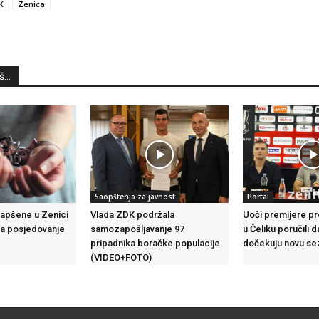
K
Zenica
...
Saopštenja za javnost
Portal
hapšene u Zenici
Vlada ZDK podržala
Uoči premijere pr
a posjedovanje
samozapošljavanje 97
u Čeliku poručili
pripadnika boračke populacije
dočekuju novu se
(VIDEO+FOTO)