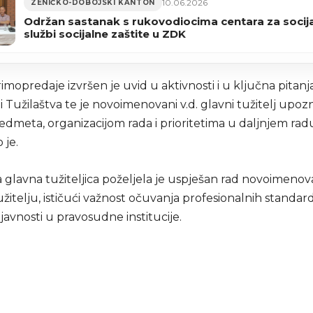
10.06.2026
ZENIČKO-DOBOJSKI KANTON
Održan sastanak s rukovodiocima centara za socijal
službi socijalne zaštite u ZDK
mopredaje izvršen je uvid u aktivnosti i u ključna pitanja
 Tužilaštva te je novoimenovani v.d. glavni tužitelj upoz
dmeta, organizacijom rada i prioritetima u daljnjem radu
 je.
 glavna tužiteljica poželjela je uspješan rad novoimenov
itelju, ističući važnost očuvanja profesionalnih standard
javnosti u pravosudne institucije.