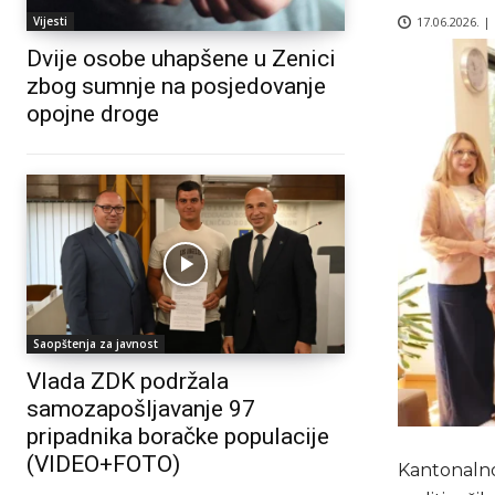
17.06.2026. |
Vijesti
Dvije osobe uhapšene u Zenici
zbog sumnje na posjedovanje
opojne droge
Saopštenja za javnost
Vlada ZDK podržala
samozapošljavanje 97
pripadnika boračke populacije
(VIDEO+FOTO)
Kantonalno