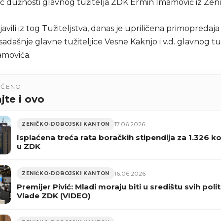
lac dužnosti glavnog tužitelja ZDK Ermin Imamović iz Zeni
avili iz tog Tužiteljstva, danas je upriličena primopredaj
dašnje glavne tužiteljice Vesne Kaknjo i v.d. glavnog tuž
amovića.
UČENO
jte i ovo
17.06.2026
ZENIČKO-DOBOJSKI KANTON
Isplaćena treća rata boračkih stipendija za 1.326 ko
u ZDK
16.06.2026
ZENIČKO-DOBOJSKI KANTON
Premijer Pivić: Mladi moraju biti u središtu svih poli
Vlade ZDK (VIDEO)