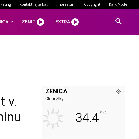
keting
Kontaktirajte Nas
Impressum
Copyright
Dark Mode
NICA
ZENIT
EXTRA
ZENICA
 v.
Clear Sky
°
minu
C
34.4