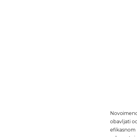
Novoimenov
obavljati 
efikasnom r