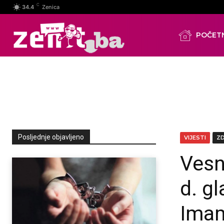
C
34.4
Zenica
POČET
Posljednje objavljeno
VIJESTI
Z
Vesn
d. g
Ima