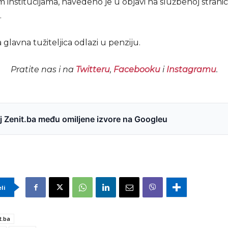
 institucijama, navedeno je u objavi na službenoj stranic
.
glavna tužiteljica odlazi u penziju.
Pratite nas i na
Twitteru
,
Facebooku
i
Instagramu
.
 Zenit.ba među omiljene izvore na Googleu
eli
t.ba