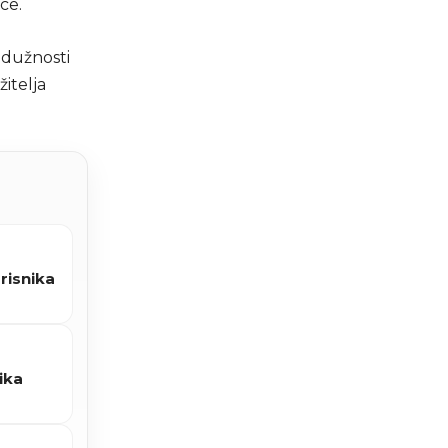
ce.
a dužnosti
itelja
risnika
tika