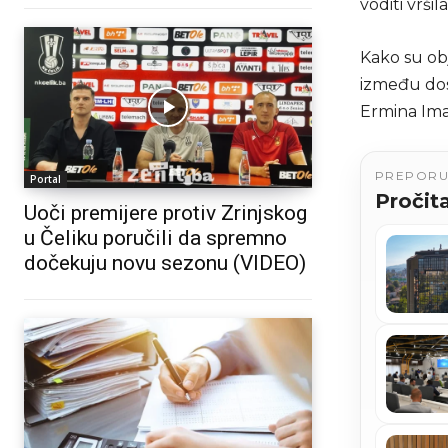
voditi vrši
Kako su obj
između dosa
Ermina Im
PREPOR
Portal
Pročita
Uoči premijere protiv Zrinjskog
u Čeliku poručili da spremno
dočekuju novu sezonu (VIDEO)