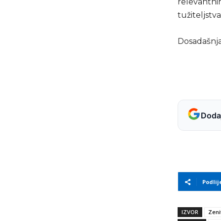
relevantnim
tužiteljstva
Dosadašnja 
Dodaj
Podlij
IZVOR
Zeni