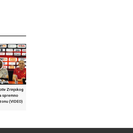
otiv Zrinjskog
 da spremno
zonu (VIDEO)