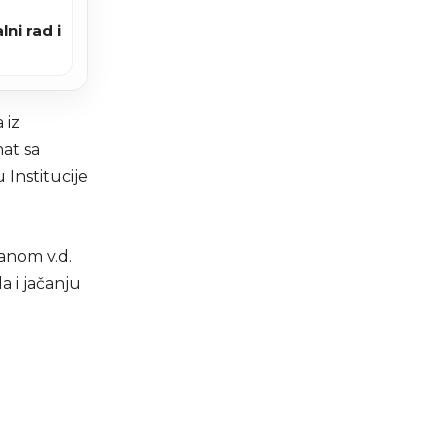
ni rad i
 iz
nat sa
 Institucije
anom v.d.
a i jačanju