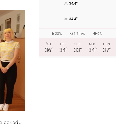
°
34.4
°
34.4
23%
1.7m/s
0%
ČET
PET
SUB
NED
PON
36
°
34
°
33
°
34
°
37
°
e periodu