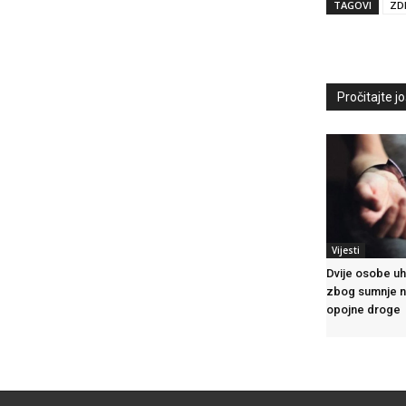
TAGOVI
ZD
Pročitajte još
Vijesti
Dvije osobe u
zbog sumnje n
opojne droge