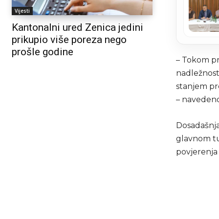
Vijesti
Kantonalni ured Zenica jedini
prikupio više poreza nego
prošle godine
– Tokom pri
nadležnosti
stanjem pre
– navedeno
Dosadašnja
glavnom tuž
povjerenja 