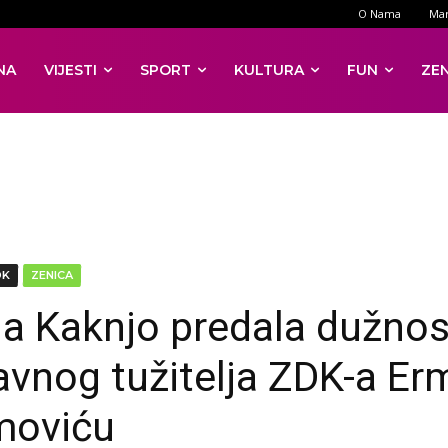
O Nama
Mar
NA
VIJESTI
SPORT
KULTURA
FUN
ZE
DK
ZENICA
a Kaknjo predala dužnost
lavnog tužitelja ZDK-a Er
moviću