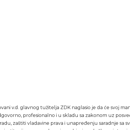
ani v.d. glavnog tužitelja ZDK naglasio je da će svoj ma
odgovorno, profesionalno i u skladu sa zakonom uz posv
adu, zaštiti vladavine prava i unapređenju saradnje sa s