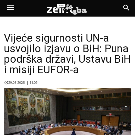
Vijeće sigurnosti UN-a
usvojilo izjavu o BiH: Puna
podrška državi, Ustavu BiH
i misiji EUFOR-a
29.03.2025. | 11:09