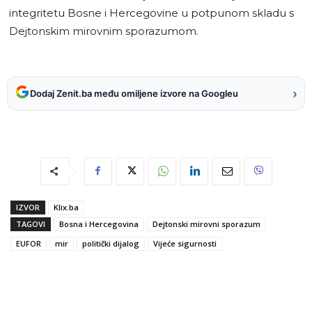
integritetu Bosne i Hercegovine u potpunom skladu s
Dejtonskim mirovnim sporazumom.
›
Dodaj Zenit.ba među omiljene izvore na Googleu
IZVOR
Klix.ba
TAGOVI
Bosna i Hercegovina
Dejtonski mirovni sporazum
EUFOR
mir
politički dijalog
Vijeće sigurnosti