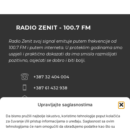
RADIO ZENIT - 100.7 FM
Radio Zenit svoj signal emituje putem frekvencije od
100.7 FM i putem interneta. U proteklim godinama smo
uspjeli i praktično dokazati da ima smisla razmišljati
pozitivno, osjećati se dobro i biti bolji.
+387 32 404 004
+387 61 432 938
INFO@ZENIT.BA
Upravljajte saglasnostima
HUSEINA KULENOVIĆA BR. 2 (RK
ZENIČANKA, 3. SPRAT), 72000 ZENICA
Da bismo pružili najbolje iskustvo, koristimo tehnologije poput kolačića
za čuvanje i/ili pristup informacijama o uređaju. Saglasnost sa ovim
tehnologijama će nam omogućiti da obrađujemo podatke kao što su