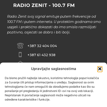
RADIO ZENIT - 100.7 FM
Radio Zenit svoj signal emituje putem frekvencije od
100.7 FM i putem interneta. U proteklim godinama smo
uspjeli i praktično dokazati da ima smisla razmišljati
pozitivno, osjećati se dobro i biti bolji.
+387 32 404 004
+387 61 432 938
INFO@ZENIT.BA
Upravljajte saglasnostima
HUSEINA KULENOVIĆA BR. 2 (RK
ZENIČANKA, 3. SPRAT), 72000 ZENICA
Da bismo pružili najbolje iskustvo, koristimo tehnologije poput kolačića
za čuvanje i/ili pristup informacijama o uređaju. Saglasnost sa ovim
tehnologijama će nam omogućiti da obrađujemo podatke kao što su
ponašanje pri pregledanju ili jedinstveni ID-ovi na ovoj veb lokaciji.
Nepristanak ili povlačenje saglasnosti može negativno uticati na
određene karakteristike i funkcije.