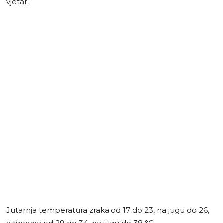
vjetar.
Jutarnja temperatura zraka od 17 do 23, na jugu do 26,
a dnevna od 29 do 34, na jugu do 38 °C.