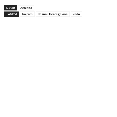
IZVOR
Zenit.ba
TAGOVI
bajram
Bosna i Hercegovina
voda