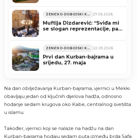
spomenik koji stoljećima čuva
duh stare čaršije
27.05.2026
ZENIČKO-DOBOJSKI KANTON
Muftija Dizdarević: “Sviđa mi
se slogan reprezentacije, pa
sanjaj Bosno, sanjaj veliko i
krupno”
22.05.2026
ZENIČKO-DOBOJSKI KANTON
Prvi dan Kurban-bajrama u
srijedu, 27. maja
Na dan obilježavanja Kurban-bajrama, vjernici u Mekki
obavljaju jedan od ključnih dijelova hadža, odnosno
hodanje sedam krugova oko Kabe, centralnog svetišta
u islamu.
Također, vjernici koji se nalaze na hadžu na dan
Kurban-bajrama hodaju sedam puta između brda Safa