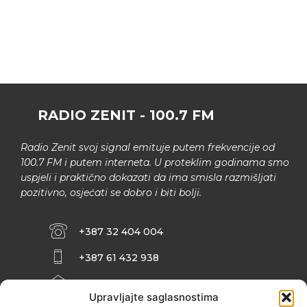
RADIO ZENIT - 100.7 FM
Radio Zenit svoj signal emituje putem frekvencije od
100.7 FM i putem interneta. U proteklim godinama smo
uspjeli i praktično dokazati da ima smisla razmišljati
pozitivno, osjećati se dobro i biti bolji.
+387 32 404 004
+387 61 432 938
INFO@ZENIT.BA
Upravljajte saglasnostima