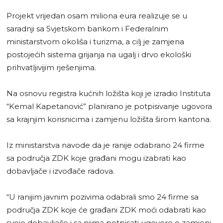
Projekt vrijedan osam miliona eura realizuje se u
saradnji sa Svjetskom bankom i Federalnim
ministarstvom okoliša i turizma, a cilj je zamjena
postojećih sistema grijanja na ugalj i drvo ekološki
prihvatljivijim rješenjima.
Na osnovu registra kućnih ložišta koji je izradio Instituta
“Kemal Kapetanović” planirano je potpisivanje ugovora
sa krajnjim korisnicima i zamjenu ložišta širom kantona.
Iz ministarstva navode da je ranije odabrano 24 firme
sa područja ZDK koje građani mogu izabrati kao
dobavljače i izvođače radova.
“U ranijim javnim pozivima odabrali smo 24 firme sa
područja ZDK koje će građani ZDK moći odabrati kao
svoje dobavljače i sa njima potpisati ugovore o zamjeni