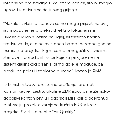
integralne proizvodnje u Željezare Zenica, što bi moglo
ugroziti rad sistema daljinskog grijanja.
“Nažalost, vlasnici stanova se ne mogu prijaviti na ovaj
javni poziv, jer je projekat direktno fokusiran na
ukidanje kućnih ložišta na ugalj, ali tražimo načina i
sredstava da, ako ne ove, onda barem naredne godine
osmislimo projekat kojim ćemo omogućiti vlasnicima
stanova ili porodičnih kuća koje su priključene na
sistem daljinskog grijanja, tamo gdje je moguće, da
pređu na pelet ili toplotne pumpe”, kazao je Pivić.
Iz Ministarstva za prostorno uređenje, promet i
komunikacije i zaštitu okoline ZDK ističu da je Zeničko-
dobojski kanton prvi u Federaciji BiH koji je pokrenuo
realizaciju projekta zamjene kućnih ložišta kroz
projekat Svjetske banke “Air Quality”.