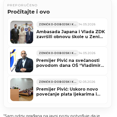
PREPORUČENO
Pročitajte i ovo
14.05.2026
ZENIČKO-DOBOJSKI KANTON
Ambasada Japana i Vlada ZDK
završili obnovu škole u Zenici
(FOTO)
14.05.2026
ZENIČKO-DOBOJSKI KANTON
Premijer Pivić na svečanosti
povodom dana OŠ “Vladimir
Nazor” Zenica: Planirano
ulaganje u zeničke škole
vrijedno preko 5 miliona KM
12.05.2026
ZENIČKO-DOBOJSKI KANTON
(FOTO)
Premijer Pivić: Uskoro novo
povećanje plata ljekarima i
zdravstvenim radnicima u
ZDK
“Sam odziv građana na javni poziv potvrđuje da je