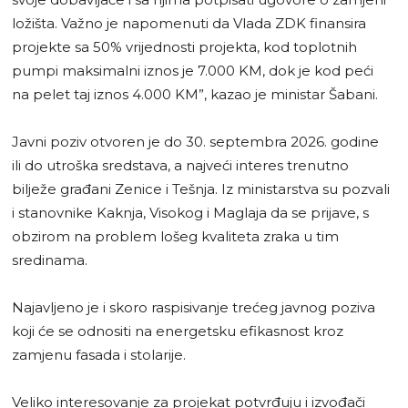
ložišta. Važno je napomenuti da Vlada ZDK finansira
projekte sa 50% vrijednosti projekta, kod toplotnih
pumpi maksimalni iznos je 7.000 KM, dok je kod peći
na pelet taj iznos 4.000 KM”, kazao je ministar Šabani.
Javni poziv otvoren je do 30. septembra 2026. godine
ili do utroška sredstava, a najveći interes trenutno
bilježe građani Zenice i Tešnja. Iz ministarstva su pozvali
i stanovnike Kaknja, Visokog i Maglaja da se prijave, s
obzirom na problem lošeg kvaliteta zraka u tim
sredinama.
Najavljeno je i skoro raspisivanje trećeg javnog poziva
koji će se odnositi na energetsku efikasnost kroz
zamjenu fasada i stolarije.
Veliko interesovanje za projekat potvrđuju i izvođači