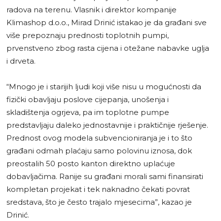
radova na terenu. Vlasnik i direktor kompanije
Klimashop d.o.o., Mirad Drinić istakao je da građani sve
više prepoznaju prednosti toplotnih pumpi,
prvenstveno zbog rasta cijena i otežane nabavke uglja
i drveta.
“Mnogo je i starijih ljudi koji više nisu u mogućnosti da
fizički obavljaju poslove cijepanja, unošenja i
skladištenja ogrjeva, pa im toplotne pumpe
predstavljaju daleko jednostavnije i praktičnije rješenje.
Prednost ovog modela subvencioniranja je i to što
građani odmah plaćaju samo polovinu iznosa, dok
preostalih 50 posto kanton direktno uplaćuje
dobavljačima. Ranije su građani morali sami finansirati
kompletan projekat i tek naknadno čekati povrat
sredstava, što je često trajalo mjesecima”, kazao je
Drinić.