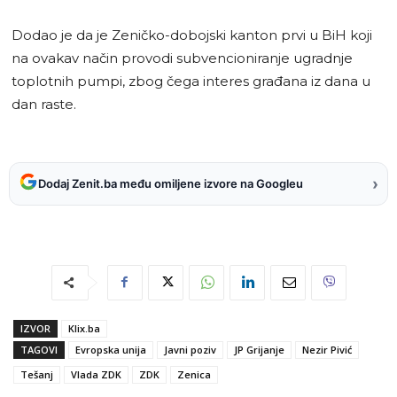
Dodao je da je Zeničko-dobojski kanton prvi u BiH koji
na ovakav način provodi subvencioniranje ugradnje
toplotnih pumpi, zbog čega interes građana iz dana u
dan raste.
›
Dodaj Zenit.ba među omiljene izvore na Googleu
IZVOR
Klix.ba
TAGOVI
Evropska unija
Javni poziv
JP Grijanje
Nezir Pivić
Tešanj
Vlada ZDK
ZDK
Zenica