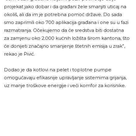
projekat jako dobar i da građani žele smanjiti uticaj na
okoliš, ali da im je potrebna pomoć države. Do sada
smo zaprimili oko 700 aplikacija građana i one su u fazi
razmatranja. Očekujemo da će sredstva biti dostatna
za zamjenu oko 2.000 kućnih ložišta širom kantona, što
će donijeti značajno smanjenje štetnih emisija u zrak”,
rekao je Pivić.
Dodao je da kotlovi na pelet i toplotne pumpe
omogućavaju efikasnije upravljanje sistemima grijanja,
uz manje troškove energije i veći komfor za korisnike.