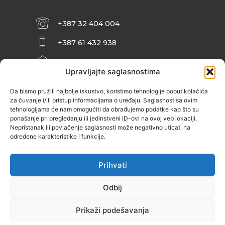
+387 32 404 004
+387 61 432 938
INFO@ZENIT.BA
Upravljajte saglasnostima
HUSEINA KULENOVIĆA BR. 2 (RK
ZENIČANKA, 3. SPRAT), 72000 ZENICA
Da bismo pružili najbolje iskustvo, koristimo tehnologije poput kolačića
za čuvanje i/ili pristup informacijama o uređaju. Saglasnost sa ovim
tehnologijama će nam omogućiti da obrađujemo podatke kao što su
ponašanje pri pregledanju ili jedinstveni ID-ovi na ovoj veb lokaciji.
Nepristanak ili povlačenje saglasnosti može negativno uticati na
određene karakteristike i funkcije.
Prihvati
Odbij
Prikaži podešavanja