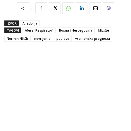
IZVOR
Anadolija
TAGOVI
Afera 'Respirator'
Bosna i Hercegovina
klizište
Nermin Nikšić
nevrijeme
poplave
vremenska prognoza