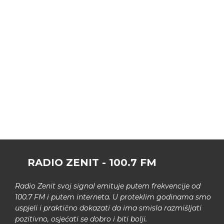
RADIO ZENIT - 100.7 FM
Radio Zenit svoj signal emituje putem frekvencije od
100.7 FM i putem interneta. U proteklim godinama smo
uspjeli i praktično dokazati da ima smisla razmišljati
pozitivno, osjećati se dobro i biti bolji.