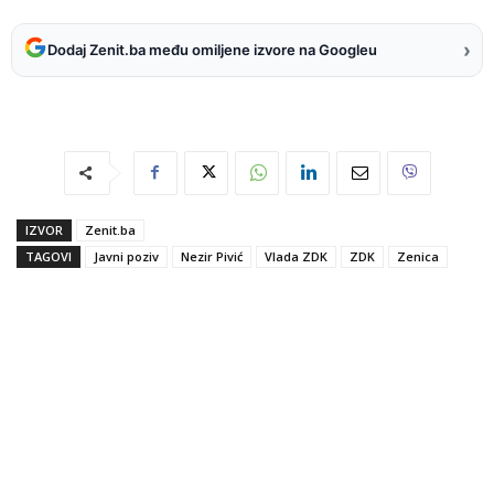
›
Dodaj Zenit.ba među omiljene izvore na Googleu
IZVOR
Zenit.ba
TAGOVI
Javni poziv
Nezir Pivić
Vlada ZDK
ZDK
Zenica