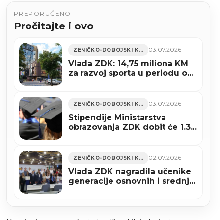
PREPORUČENO
Pročitajte i ovo
03.07.2026
ZENIČKO-DOBOJSKI KANTON
Vlada ZDK: 14,75 miliona KM
za razvoj sporta u periodu od
2023. do 2026. godine
03.07.2026
ZENIČKO-DOBOJSKI KANTON
Stipendije Ministarstva
obrazovanja ZDK dobit će 1.311
studenata
02.07.2026
ZENIČKO-DOBOJSKI KANTON
Vlada ZDK nagradila učenike
generacije osnovnih i srednjih
škola (FOTO)