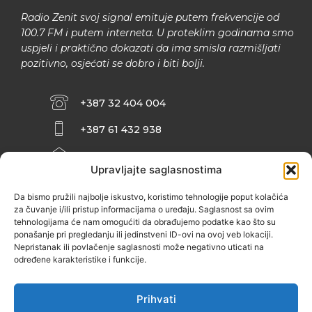
Radio Zenit svoj signal emituje putem frekvencije od
100.7 FM i putem interneta. U proteklim godinama smo
uspjeli i praktično dokazati da ima smisla razmišljati
pozitivno, osjećati se dobro i biti bolji.
+387 32 404 004
+387 61 432 938
INFO@ZENIT.BA
Upravljajte saglasnostima
HUSEINA KULENOVIĆA BR. 2 (RK
ZENIČANKA, 3. SPRAT), 72000 ZENICA
Da bismo pružili najbolje iskustvo, koristimo tehnologije poput kolačića
za čuvanje i/ili pristup informacijama o uređaju. Saglasnost sa ovim
tehnologijama će nam omogućiti da obrađujemo podatke kao što su
ponašanje pri pregledanju ili jedinstveni ID-ovi na ovoj veb lokaciji.
Nepristanak ili povlačenje saglasnosti može negativno uticati na
određene karakteristike i funkcije.
Prihvati