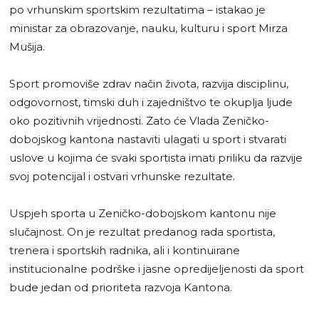
po vrhunskim sportskim rezultatima – istakao je
ministar za obrazovanje, nauku, kulturu i sport Mirza
Mušija.
Sport promoviše zdrav način života, razvija disciplinu,
odgovornost, timski duh i zajedništvo te okuplja ljude
oko pozitivnih vrijednosti. Zato će Vlada Zeničko-
dobojskog kantona nastaviti ulagati u sport i stvarati
uslove u kojima će svaki sportista imati priliku da razvije
svoj potencijal i ostvari vrhunske rezultate.
Uspjeh sporta u Zeničko-dobojskom kantonu nije
slučajnost. On je rezultat predanog rada sportista,
trenera i sportskih radnika, ali i kontinuirane
institucionalne podrške i jasne opredijeljenosti da sport
bude jedan od prioriteta razvoja Kantona.