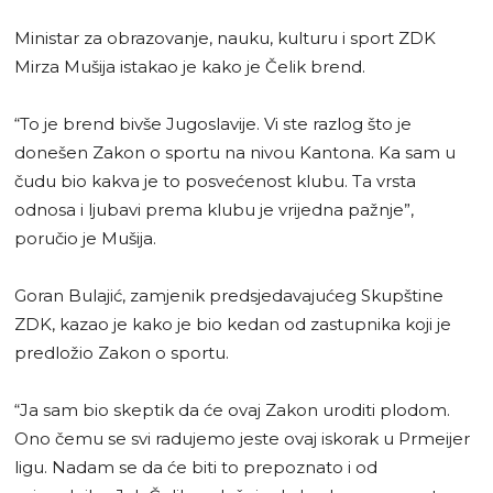
Ministar za obrazovanje, nauku, kulturu i sport ZDK
Mirza Mušija istakao je kako je Čelik brend.
“To je brend bivše Jugoslavije. Vi ste razlog što je
donešen Zakon o sportu na nivou Kantona. Ka sam u
čudu bio kakva je to posvećenost klubu. Ta vrsta
odnosa i ljubavi prema klubu je vrijedna pažnje”,
poručio je Mušija.
Goran Bulajić, zamjenik predsjedavajućeg Skupštine
ZDK, kazao je kako je bio kedan od zastupnika koji je
predložio Zakon o sportu.
“Ja sam bio skeptik da će ovaj Zakon uroditi plodom.
Ono čemu se svi radujemo jeste ovaj iskorak u Prmeijer
ligu. Nadam se da će biti to prepoznato i od