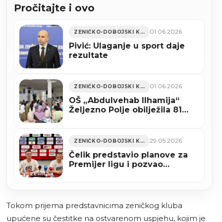
Pročitajte i ovo
01.06.2026
ZENIČKO-DOBOJSKI KANTON
Pivić: Ulaganje u sport daje
rezultate
01.06.2026
ZENIČKO-DOBOJSKI KANTON
OŠ „Abdulvehab Ilhamija“
Željezno Polje obilježila 81
godinu rada
29.05.2026
ZENIČKO-DOBOJSKI KANTON
Čelik predstavio planove za
Premijer ligu i pozvao
navijače na proslavu (VIDEO)
Tokom prijema predstavnicima zeničkog kluba
upućene su čestitke na ostvarenom uspjehu, kojim je