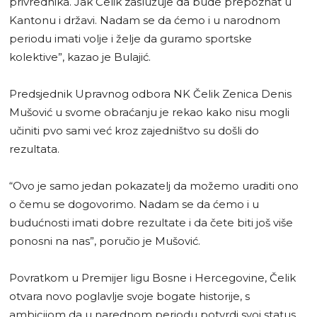
privrednika. Jak Čelik zaslužuje da bude prepoznat u
Kantonu i državi. Nadam se da ćemo i u narodnom
periodu imati volje i želje da guramo sportske
kolektive”, kazao je Bulajić.
Predsjednik Upravnog odbora NK Čelik Zenica Denis
Mušović u svome obraćanju je rekao kako nisu mogli
učiniti pvo sami već kroz zajedništvo su došli do
rezultata.
“Ovo je samo jedan pokazatelj da možemo uraditi ono
o čemu se dogovorimo. Nadam se da ćemo i u
budućnosti imati dobre rezultate i da čete biti još više
ponosni na nas”, poručio je Mušović.
Povratkom u Premijer ligu Bosne i Hercegovine, Čelik
otvara novo poglavlje svoje bogate historije, s
ambicijom da u narednom periodu potvrdi svoj status