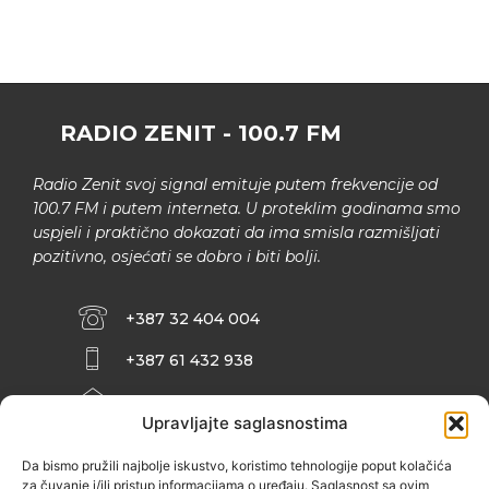
RADIO ZENIT - 100.7 FM
Radio Zenit svoj signal emituje putem frekvencije od
100.7 FM i putem interneta. U proteklim godinama smo
uspjeli i praktično dokazati da ima smisla razmišljati
pozitivno, osjećati se dobro i biti bolji.
+387 32 404 004
+387 61 432 938
INFO@ZENIT.BA
Upravljajte saglasnostima
HUSEINA KULENOVIĆA BR. 2 (RK
ZENIČANKA, 3. SPRAT), 72000 ZENICA
Da bismo pružili najbolje iskustvo, koristimo tehnologije poput kolačića
za čuvanje i/ili pristup informacijama o uređaju. Saglasnost sa ovim