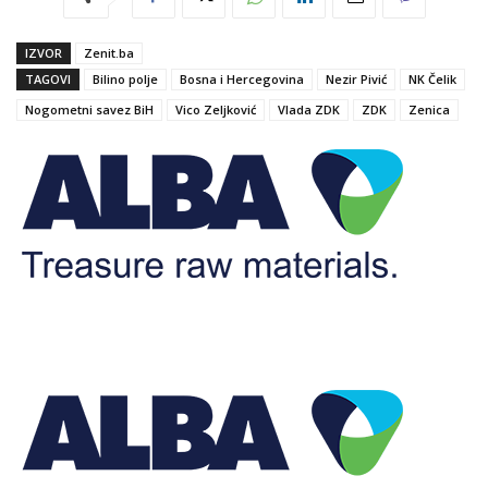
IZVOR
Zenit.ba
TAGOVI
Bilino polje
Bosna i Hercegovina
Nezir Pivić
NK Čelik
Nogometni savez BiH
Vico Zeljković
Vlada ZDK
ZDK
Zenica