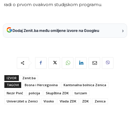
radi o prvom ovakvom studijskom programu.
›
Dodaj Zenit.ba među omiljene izvore na Googleu
IZVOR
Zenit.ba
TAGOVI
Bosna i Hercegovina
Kantonalna bolnica Zenica
Nezir Pivić
policija
Skupština ZDK
turizam
Univerzitet u Zenici
Visoko
Vlada ZDK
ZDK
Zenica