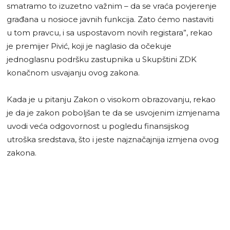
smatramo to izuzetno važnim – da se vraća povjerenje
građana u nosioce javnih funkcija. Zato ćemo nastaviti
u tom pravcu, i sa uspostavom novih registara”, rekao
je premijer Pivić, koji je naglasio da očekuje
jednoglasnu podršku zastupnika u Skupštini ZDK
konačnom usvajanju ovog zakona.
Kada je u pitanju Zakon o visokom obrazovanju, rekao
je da je zakon poboljšan te da se usvojenim izmjenama
uvodi veća odgovornost u pogledu finansijskog
utroška sredstava, što i jeste najznačajnija izmjena ovog
zakona.