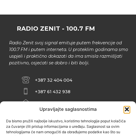
RADIO ZENIT - 100.7 FM
Radio Zenit svoj signal emituje putem frekvencije od
100.7 FM i putem interneta. U proteklim godinama smo
uspjeli i praktično dokazati da ima smisla razmišljati
pozitivno, osjećati se dobro i biti bolji.
+387 32 404 004
+387 61 432 938
INFO@ZENIT.BA
Upravljajte saglasnostima
HUSEINA KULENOVIĆA BR. 2 (RK
ZENIČANKA, 3. SPRAT), 72000 ZENICA
Da bismo pružili najbolje iskustvo, koristimo tehnologije poput kolačića
za čuvanje i/ili pristup informacijama o uređaju. Saglasnost sa ovim
tehnologijama će nam omogućiti da obrađujemo podatke kao što su