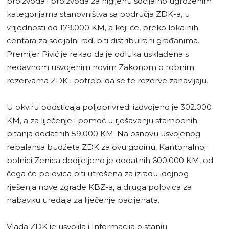
proizvoda i proizvoda za higijenu socijalno ugroženim
kategorijama stanovništva sa područja ZDK-a, u
vrijednosti od 179.000 KM, a koji će, preko lokalnih
centara za socijalni rad, biti distribuirani građanima.
Premijer Pivić je rekao da je odluka usklađena s
nedavnom usvojenim novim Zakonom o robnim
rezervama ZDK i potrebi da se te rezerve zanavljaju.
U okviru podsticaja poljoprivredi izdvojeno je 302.000
KM, a za liječenje i pomoć u rješavanju stambenih
pitanja dodatnih 59.000 KM. Na osnovu usvojenog
rebalansa budžeta ZDK za ovu godinu, Kantonalnoj
bolnici Zenica dodijeljeno je dodatnih 600.000 KM, od
čega će polovica biti utrošena za izradu idejnog
rješenja nove zgrade KBZ-a, a druga polovica za
nabavku uređaja za liječenje pacijenata.
Vlada ZDK je usvojila i Informacija o stanju