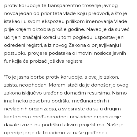
protiv korupcije te transparentno trošenje javnog
novca jedan od prioriteta vlade koju predvodi, a što je
istakao i u svom ekspozeu prilikom imenovanja Vlade
prije krajem oktobra prošle godine. Naveo je da su već
učinjeni značajni koraci u tom pogledu, uspostavljeni
određeni registri, a iz novog Zakona o prijavljivanju i
postupku provjere podataka o imovini nosioca javnih
funkcija će proizaći još dva registra.
“To je jasna borba protiv korupcije, a ovaj je zakon,
zaista, neophodan. Moram istaći da je donošenje ovog
zakona isključivo urađeno domaćim resursima. Nismo
imali neku posebnu podršku međunarodnih i
nevladinih organizacija, a svjesni ste da su u drugim
kantonima i međunarodne i nevladine organizacije
davale izuzetnu podršku takvim projektima. Naše je
opredjeljenje da to radimo za naše građene i