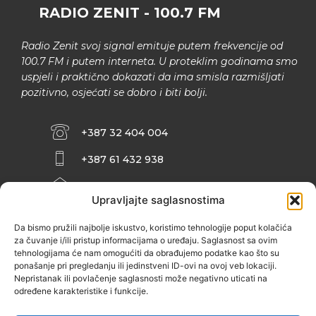
RADIO ZENIT - 100.7 FM
Radio Zenit svoj signal emituje putem frekvencije od
100.7 FM i putem interneta. U proteklim godinama smo
uspjeli i praktično dokazati da ima smisla razmišljati
pozitivno, osjećati se dobro i biti bolji.
+387 32 404 004
+387 61 432 938
INFO@ZENIT.BA
Upravljajte saglasnostima
HUSEINA KULENOVIĆA BR. 2 (RK
ZENIČANKA, 3. SPRAT), 72000 ZENICA
Da bismo pružili najbolje iskustvo, koristimo tehnologije poput kolačića
za čuvanje i/ili pristup informacijama o uređaju. Saglasnost sa ovim
tehnologijama će nam omogućiti da obrađujemo podatke kao što su
ponašanje pri pregledanju ili jedinstveni ID-ovi na ovoj veb lokaciji.
Nepristanak ili povlačenje saglasnosti može negativno uticati na
određene karakteristike i funkcije.