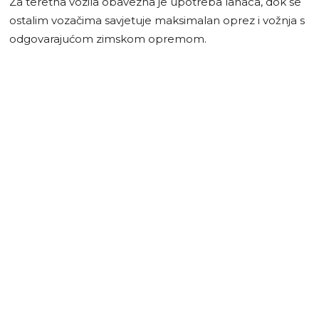
Za teretna vozila obavezna je upotreba lanaca, dok se
ostalim vozačima savjetuje maksimalan oprez i vožnja s
odgovarajućom zimskom opremom.