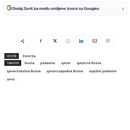
›
Dodaj Zenit.ba među omiljene izvore na Googleu
IZVOR
Zenit.ba
TAGOVI
bosna
padavine
sjever
sjeverna Bosna
sjeveroistočna Bosna
sjeverozapadna Bosna
snježne padavine
zima