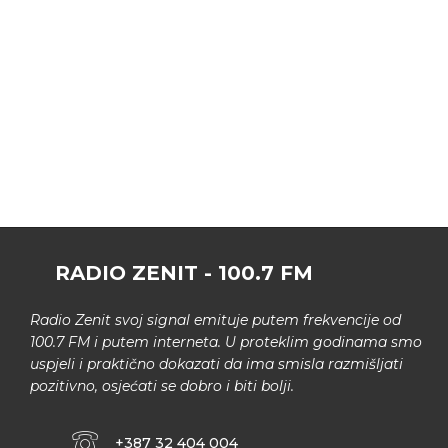
RADIO ZENIT - 100.7 FM
Radio Zenit svoj signal emituje putem frekvencije od
100.7 FM i putem interneta. U proteklim godinama smo
uspjeli i praktično dokazati da ima smisla razmišljati
pozitivno, osjećati se dobro i biti bolji.
+387 32 404 004