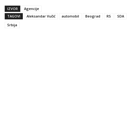
IZVOR
Agencije
TAGOVI
Aleksandar Vučić
automobil
Beograd
RS
SDA
Srbija