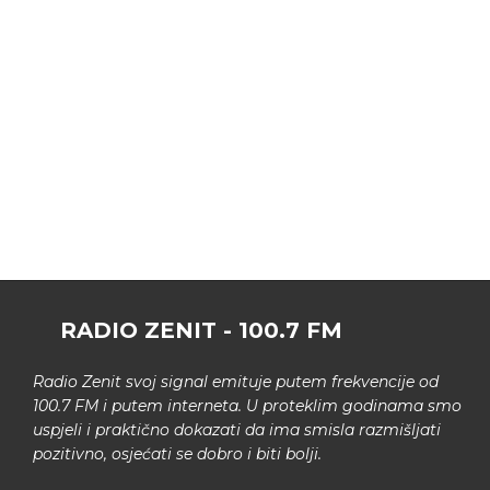
RADIO ZENIT - 100.7 FM
Radio Zenit svoj signal emituje putem frekvencije od
100.7 FM i putem interneta. U proteklim godinama smo
uspjeli i praktično dokazati da ima smisla razmišljati
pozitivno, osjećati se dobro i biti bolji.