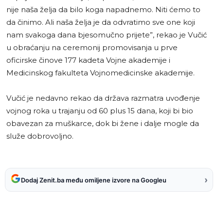
nije naša želja da bilo koga napadnemo. Niti ćemo to
da činimo. Ali naša želja je da odvratimo sve one koji
nam svakoga dana bjesomučno prijete”, rekao je Vučić
u obraćanju na ceremonij promovisanja u prve
oficirske činove 177 kadeta Vojne akademije i
Medicinskog fakulteta Vojnomedicinske akademije.
Vučić je nedavno rekao da država razmatra uvođenje
vojnog roka u trajanju od 60 plus 15 dana, koji bi bio
obavezan za muškarce, dok bi žene i dalje mogle da
služe dobrovoljno.
›
Dodaj Zenit.ba među omiljene izvore na Googleu