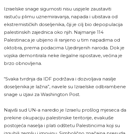
Izraelske snage sigurnosti nisu uspjele zaustaviti
rastuću plimu uznemiravanja, napada i ubistava od
ekstremističkih doseljenika, čiji je cilj bio depopulacija
palestinskih zajednica oko njih. Najmanje 114
Palestinaca je ubijeno ili ranjeno u tim napadima od
oktobra, prema podacima Ujedinjenih naroda. Dok je
vojska demontirala neke ilegalne ispostave, većina je
brzo obnovljena.
“Svaka tvrdnja da IDF podržava i dozvoljava nasilje
doseljenika je lažna”, navele su Izraelske odbrambene
snage u izjavi za Washington Post.
Najviši sud UN-a naredio je Izraelu prošlog mjeseca da
prekine okupaciju palestinske teritorije, evakuiše
postojeća naselja i plati odštetu Palestincima koji su
izgubili zemlju i imovinu. Simbolično značajna presuda,