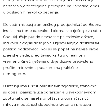
najznačajnije teritorijalne promjene na Zapadnoj obali
u posljednjih nekoliko decenija.
Dok administracija američkog predsjednika Joe Bidena
insistira na tome da svako diplomatsko rješenje za rat u
Gazi uključuje put do nezavisne palestinske države,
radikalni jevrejski doseljenici i njihovi krajnje desničarski
politički podržavaoci, koji su se popeli na najviše nivoe
izraelske vlade, precrtavaju kartu u u realnom
vremenu, čineći rješenje o dvije države predviđeno
prošlim mirovnim sporazumima praktično
nemogućim.
U intervjuima u šest palestinskih zajednica, stanovnici
su opisali paralizirajuća ograničenja u svakodnevnom
životu kako se naselja približavaju, ograničavajući
njihovu mogućnost slobodnog kretanja i pristupa