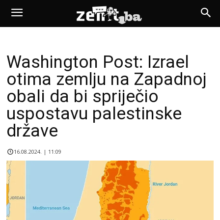
Washington Post: Izrael
otima zemlju na Zapadnoj
obali da bi spriječio
uspostavu palestinske
države
16.08.2024. | 11:09