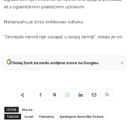
ali s ograničenim praktičnim učinkom.
Netanyahu je brzo kritikovao odluku.
“Jevrejski narod nije osvajač u svojoj zemlji”, rekao je on.
›
Dodaj Zenit.ba među omiljene izvore na Googleu
IZVOR
Klix.ba
TAGOVI
Izrael
Palestina
Sjedinjene Američke Države