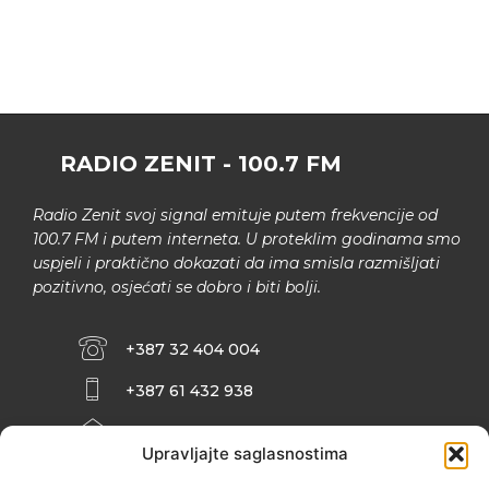
RADIO ZENIT - 100.7 FM
Radio Zenit svoj signal emituje putem frekvencije od
100.7 FM i putem interneta. U proteklim godinama smo
uspjeli i praktično dokazati da ima smisla razmišljati
pozitivno, osjećati se dobro i biti bolji.
+387 32 404 004
+387 61 432 938
INFO@ZENIT.BA
Upravljajte saglasnostima
HUSEINA KULENOVIĆA BR. 2 (RK