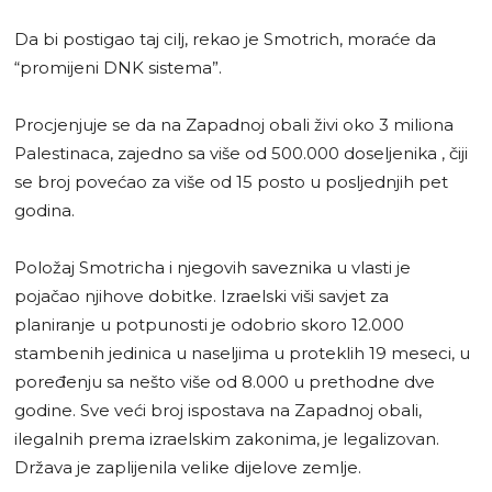
Da bi postigao taj cilj, rekao je Smotrich, moraće da
“promijeni DNK sistema”.
Procjenjuje se da na Zapadnoj obali živi oko 3 miliona
Palestinaca, zajedno sa više od 500.000 doseljenika , čiji
se broj povećao za više od 15 posto u posljednjih pet
godina.
Položaj Smotricha i njegovih saveznika u vlasti je
pojačao njihove dobitke. Izraelski viši savjet za
planiranje u potpunosti je odobrio skoro 12.000
stambenih jedinica u naseljima u proteklih 19 meseci, u
poređenju sa nešto više od 8.000 u prethodne dve
godine. Sve veći broj ispostava na Zapadnoj obali,
ilegalnih prema izraelskim zakonima, je legalizovan.
Država je zaplijenila velike dijelove zemlje.