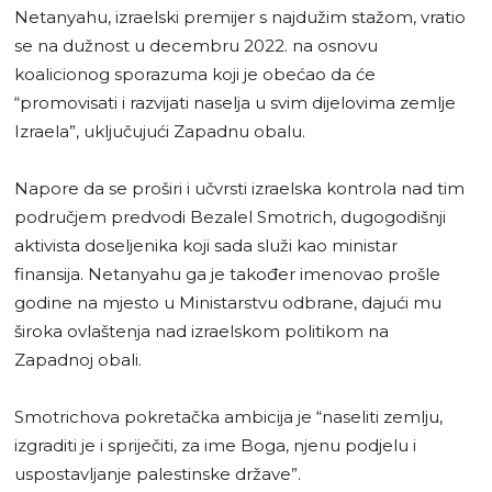
Netanyahu, izraelski premijer s najdužim stažom, vratio
se na dužnost u decembru 2022. na osnovu
koalicionog sporazuma koji je obećao da će
“promovisati i razvijati naselja u svim dijelovima zemlje
Izraela”, uključujući Zapadnu obalu.
Napore da se proširi i učvrsti izraelska kontrola nad tim
područjem predvodi Bezalel Smotrich, dugogodišnji
aktivista doseljenika koji sada služi kao ministar
finansija. Netanyahu ga je također imenovao prošle
godine na mjesto u Ministarstvu odbrane, dajući mu
široka ovlaštenja nad izraelskom politikom na
Zapadnoj obali.
Smotrichova pokretačka ambicija je “naseliti zemlju,
izgraditi je i spriječiti, za ime Boga, njenu podjelu i
uspostavljanje palestinske države”.