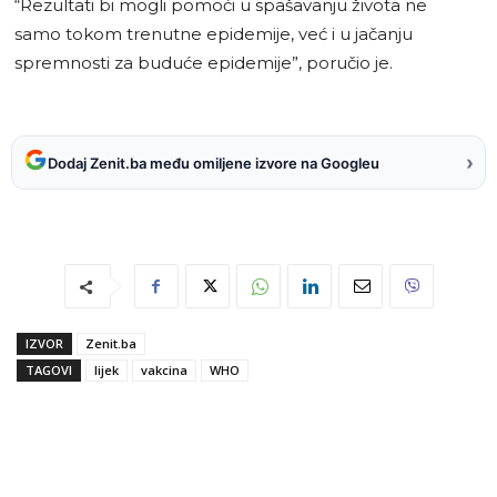
“Rezultati bi mogli pomoći u spašavanju života ne
samo tokom trenutne epidemije, već i u jačanju
spremnosti za buduće epidemije”, poručio je.
›
Dodaj Zenit.ba među omiljene izvore na Googleu
IZVOR
Zenit.ba
TAGOVI
lijek
vakcina
WHO