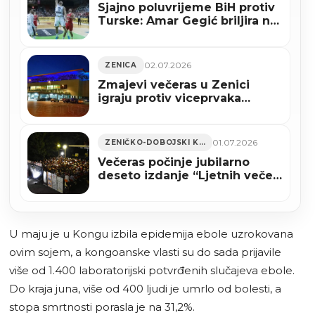
Sjajno poluvrijeme BiH protiv
Turske: Amar Gegić briljira na
terenu
02.07.2026
ZENICA
Zmajevi večeras u Zenici
igraju protiv viceprvaka
Evrope
01.07.2026
ZENIČKO-DOBOJSKI KANTON
Večeras počinje jubilarno
deseto izdanje “Ljetnih večeri
Studio Teatra”
U maju je u Kongu izbila epidemija ebole uzrokovana
ovim sojem, a kongoanske vlasti su do sada prijavile
više od 1.400 laboratorijski potvrđenih slučajeva ebole.
Do kraja juna, više od 400 ljudi je umrlo od bolesti, a
stopa smrtnosti porasla je na 31,2%.