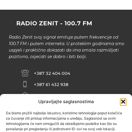
RADIO ZENIT - 100.7 FM
Radio Zenit svoj signal emituje putem frekvencije od
100.7 FM i putem interneta. U proteklim godinama smo
uspjeli i praktično dokazati da ima smisla razmišljati
pozitivno, osjećati se dobro i biti bolji.
+387 32 404 004
+387 61 432 938
INFO@ZENIT.BA
Upravljajte saglasnostima
HUSEINA KULENOVIĆA BR. 2 (RK
ZENIČANKA, 3. SPRAT), 72000 ZENICA
Da bismo pružili najbolje iskustvo, koristimo tehnologije poput kolačića
za čuvanje i/ili pristup informacijama o uređaju. Saglasnost sa ovim
tehnologijama će nam omogućiti da obrađujemo podatke kao što su
ponašanje pri pregledanju ili jedinstveni ID-ovi na ovoj veb lokaciji.