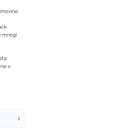
 imovine.
ack
i mnogi
eta
ine o
›