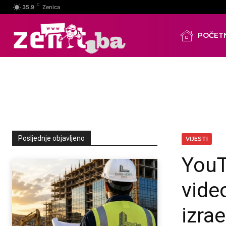
C
35.9
Zenica
POČET
Posljednje objavljeno
VIJESTI
YouT
vide
izra