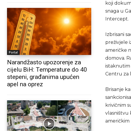
koji dokume
snaga u Gaz
Intercept.
Izbrisani 
preživjele 
američke n
Portal
domova. Rač
Narandžasto upozorenje za
istaknutim
cijelu BiH: Temperature do 40
Centru za 
stepeni, građanima upućen
apel na oprez
Brisanje k
sankcionis
krivičnim 
vlasništvu
američkim 