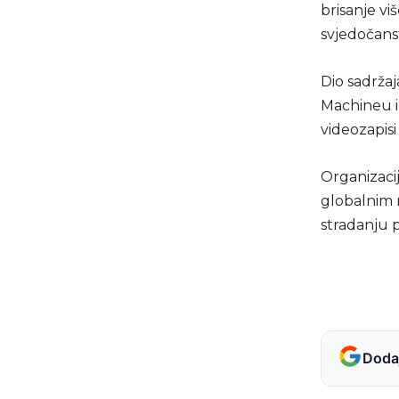
brisanje vi
svjedočanst
Dio sadrža
Machineu i
videozapisi
Organizaci
globalnim 
stradanju 
Dodaj