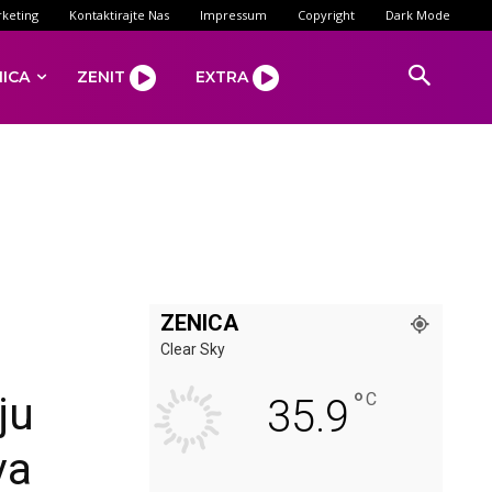
keting
Kontaktirajte Nas
Impressum
Copyright
Dark Mode
NICA
ZENIT
EXTRA
ZENICA
Clear Sky
°
ju
C
35.9
va