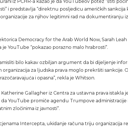
urani iz PCHR-a kazao je da YouTubeov potez “štiti počin
i” i predstavlja “direktnu posljedicu američkih sankcija 
organizacije za njihov legitimni rad na dokumentiranju iz
rektorica Democracy for the Arab World Now, Sarah Leah
 da je YouTube “pokazao porazno malo hrabrosti”.
amisliti bilo kakav ozbiljan argument da bi dijeljenje info
h organizacija za ljudska prava moglo prekršiti sankcije. 
razočaravajuća i opasna”, rekla je Whitson.
Katherine Gallagher iz Centra za ustavna prava istakla je
da YouTube promiče agendu Trumpove administracije i
tnim zločinima iz javnosti”.
enama Intercepta, ukidanje računa triju organizacija rez