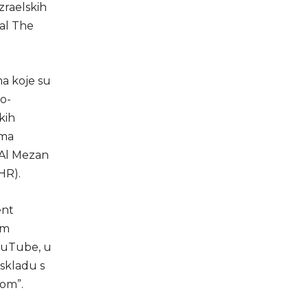
zraelskih
tal The
ma koje su
ko-
kih
ima
 Al Mezan
HR).
ent
im
YouTube, u
 skladu s
zom”.