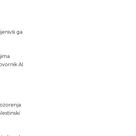
jenivši ga
jima
ovornik Al
pozorenja
lestinski