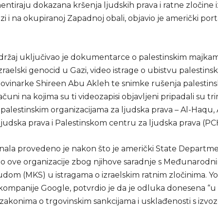
ntiraju dokazana kršenja ljudskih prava i ratne zločine i
i i na okupiranoj Zapadnoj obali, objavio je američki por
sadržaj uključivao je dokumentarce o palestinskim majka
izraelski genocid u Gazi, video istrage o ubistvu palestins
ovinarke Shireen Abu Akleh te snimke rušenja palestins
uni na kojima su ti videozapisi objavljeni pripadali su tr
 palestinskim organizacijama za ljudska prava – Al-Haqu,
ljudska prava i Palestinskom centru za ljudska prava (PC
anala provedeno je nakon što je američki State Departm
ao ove organizacije zbog njihove saradnje s Međunarodn
sudom (MKS) u istragama o izraelskim ratnim zločinima. 
 kompanije Google, potvrdio je da je odluka donesena “u
zakonima o trgovinskim sankcijama i usklađenosti s izvo