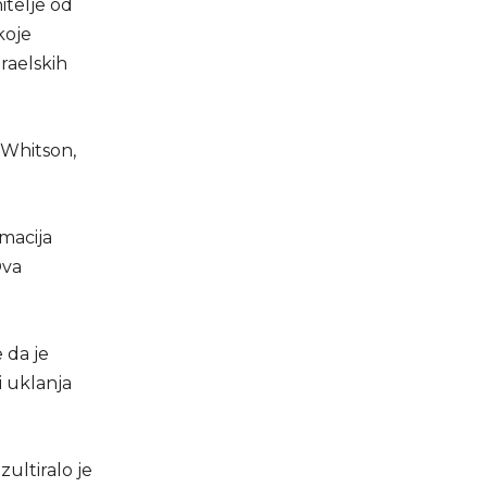
itelje od
koje
raelskih
 Whitson,
rmacija
Ova
 da je
 uklanja
ultiralo je