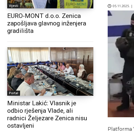
05.11.2025. |
Vijesti
EURO-MONT d.o.o. Zenica
zapošljava glavnog inženjera
gradilišta
Portal
Ministar Lakić: Vlasnik je
odbio rješenja Vlade, ali
radnici Željezare Zenica nisu
ostavljeni
Platforma 