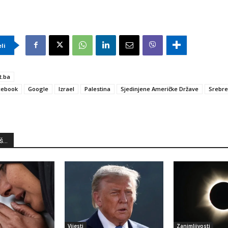
eli
t.ba
cebook
Google
Izrael
Palestina
Sjedinjene Američke Države
Srebre
...
Vijesti
Zanimljivosti