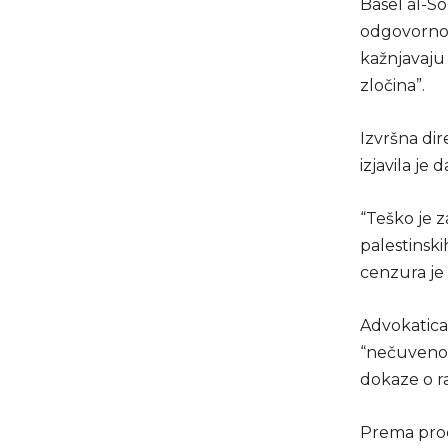
Basel al-So
odgovornost
kažnjavaju 
zločina”.
Izvršna di
izjavila je
“Teško je z
palestinski
cenzura je 
Advokatica 
“nečuveno 
dokaze o ra
Prema procj