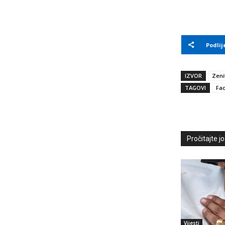
Podlij
IZVOR
Zeni
TAGOVI
Fa
Pročitajte još
Vijesti