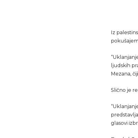
Iz palestin
pokušajem 
“Uklanjanj
ljudskih p
Mezana, čij
Slično je r
“Uklanjanj
predstavlja
glasovi izb