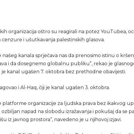
skih organizacija oštro su reagirali na potez YouTubea, oci
cenzure i ušutkavanja palestinskih glasova.
e našeg kanala sprječava nas da prenosimo istinu o kršen
rava i da dosegnemo globalnu publiku”, rekao je glasnog
i je kanal ugašen 7. oktobra bez prethodne obavijesti.
eagovao i Al-Haq, čiji je kanal ugašen 3. oktobra.
e platforme organizacije za ljudska prava bez ikakvog u
 ozbiljan napad na slobodu izražavanja i pokušaj da se pa
rišu iz javnog prostora”, navedeno je u njihovoj izjavi.