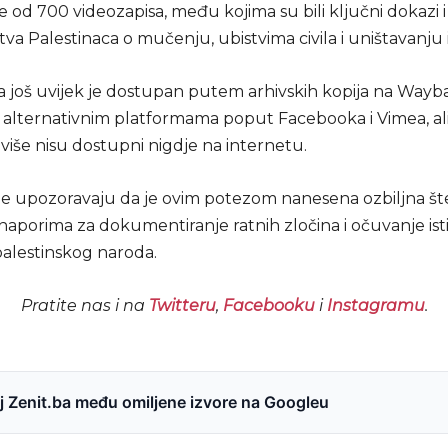
še od 700 videozapisa, među kojima su bili ključni dokazi i
va Palestinaca o mučenju, ubistvima civila i uništavanju
ja još uvijek je dostupan putem arhivskih kopija na Wayb
 alternativnim platformama poput Facebooka i Vimea, al
 više nisu dostupni nigdje na internetu.
je upozoravaju da je ovim potezom nanesena ozbiljna št
naporima za dokumentiranje ratnih zločina i očuvanje ist
palestinskog naroda.
Pratite nas i na
Twitteru
,
Facebooku
i
Instagramu
.
 Zenit.ba među omiljene izvore na Googleu