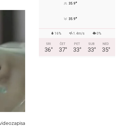
°
35.9
°
35.9
16%
1.4m/s
0%
SRI
ČET
PET
SUB
NED
36
°
37
°
33
°
33
°
35
°
videozapisa