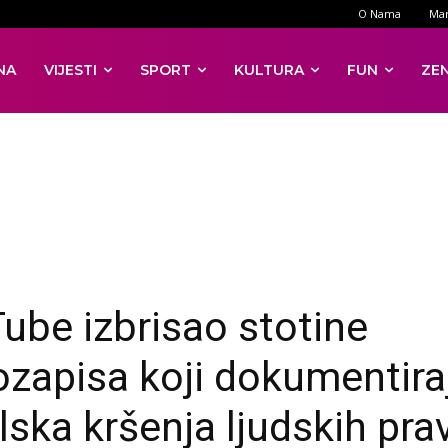
O Nama
Mar
NA
VIJESTI
SPORT
KULTURA
FUN
ZE
ube izbrisao stotine
ozapisa koji dokumentira
elska kršenja ljudskih pra