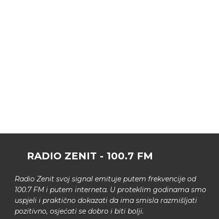
RADIO ZENIT - 100.7 FM
Radio Zenit svoj signal emituje putem frekvencije od
100.7 FM i putem interneta. U proteklim godinama smo
uspjeli i praktično dokazati da ima smisla razmišljati
pozitivno, osjećati se dobro i biti bolji.