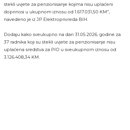
stekli uvjete za penzionisanje kojima nisu uplaćeni
doprinosi u ukupnom iznosu od 1.617.031,50 KМ”,
navedeno je iz JP Elektroprivreda BIH.
Dodaju kako sveukupno na dan 31.05.2026. godine za
37 radnika koji su stekli uvjete za penzionisanje nisu
uplaćena sredstva za PIO u sveukupnom iznosu od
3.126.408,34 KM.