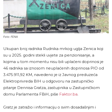
Foto: FENA
Ukupan broj radnika Rudnika mrkog uglja Zenica koji
su u 2025. godini stekli uvjete za penzionisanje, a
kojima u tom momentu nisu bili uplaćeni doprinosi je
46 radnika sa iznosom neuplaćenih doprinosa PIO od
3.475.911,92 KM, navedeno je iz Javnog preduzeća
Elektroprivreda BIH u odgovoru na zastupničko
pitanje Dennisa Gratza, zastupnika u Zastupničkom
domu Parlamenta FBiH, piše
Faktor.ba
.
Gratz je zatražio i informaciju o svim dosadašnjim i