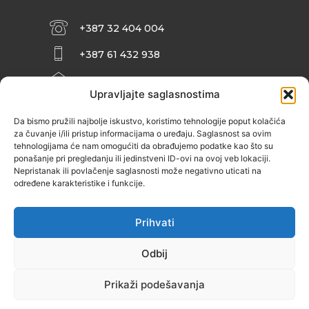
+387 32 404 004
+387 61 432 938
INFO@ZENIT.BA
Upravljajte saglasnostima
HUSEINA KULENOVIĆA BR. 2 (RK
ZENIČANKA, 3. SPRAT), 72000 ZENICA
Da bismo pružili najbolje iskustvo, koristimo tehnologije poput kolačića
za čuvanje i/ili pristup informacijama o uređaju. Saglasnost sa ovim
tehnologijama će nam omogućiti da obrađujemo podatke kao što su
ponašanje pri pregledanju ili jedinstveni ID-ovi na ovoj veb lokaciji.
Nepristanak ili povlačenje saglasnosti može negativno uticati na
određene karakteristike i funkcije.
Prihvati
Odbij
Prikaži podešavanja