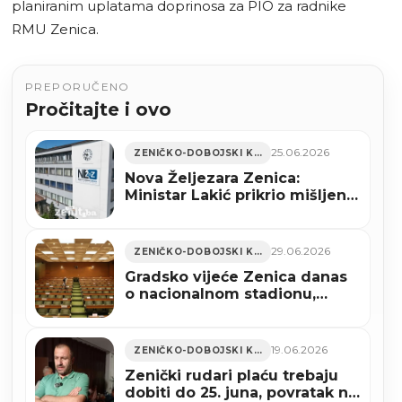
planiranim uplatama doprinosa za PIO za radnike
RMU Zenica.
PREPORUČENO
Pročitajte i ovo
25.06.2026
ZENIČKO-DOBOJSKI KANTON
Nova Željezara Zenica:
Ministar Lakić prikrio mišljenje
Ureda za zakonodavstvo FBiH
o zakonu o vanrednoj upravi?
29.06.2026
ZENIČKO-DOBOJSKI KANTON
Gradsko vijeće Zenica danas
o nacionalnom stadionu,
investicijama i izvještajima
javnih ustanova
19.06.2026
ZENIČKO-DOBOJSKI KANTON
Zenički rudari plaću trebaju
dobiti do 25. juna, povratak na