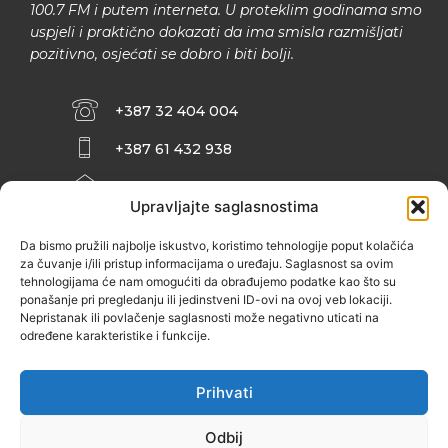
100.7 FM i putem interneta. U proteklim godinama smo
uspjeli i praktično dokazati da ima smisla razmišljati
pozitivno, osjećati se dobro i biti bolji.
+387 32 404 004
+387 61 432 938
INFO@ZENIT.BA
Upravljajte saglasnostima
HUSEINA KULENOVIĆA BR. 2 (RK
ZENIČANKA, 3. SPRAT), 72000 ZENICA
Da bismo pružili najbolje iskustvo, koristimo tehnologije poput kolačića
za čuvanje i/ili pristup informacijama o uređaju. Saglasnost sa ovim
tehnologijama će nam omogućiti da obrađujemo podatke kao što su
ponašanje pri pregledanju ili jedinstveni ID-ovi na ovoj veb lokaciji.
Nepristanak ili povlačenje saglasnosti može negativno uticati na
određene karakteristike i funkcije.
Prihvati
Odbij