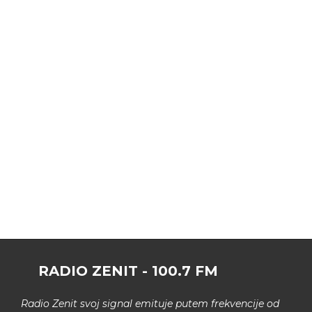
RADIO ZENIT - 100.7 FM
Radio Zenit svoj signal emituje putem frekvencije od