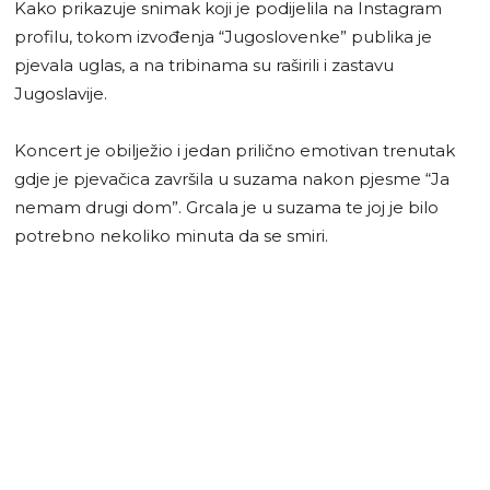
Kako prikazuje snimak koji je podijelila na Instagram
profilu, tokom izvođenja “Jugoslovenke” publika je
pjevala uglas, a na tribinama su raširili i zastavu
Jugoslavije.
Koncert je obilježio i jedan prilično emotivan trenutak
gdje je pjevačica završila u suzama nakon pjesme “Ja
nemam drugi dom”. Grcala je u suzama te joj je bilo
potrebno nekoliko minuta da se smiri.