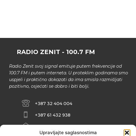
RADIO ZENIT - 100.7 FM
Radio Zenit svoj signal emituje putem frekvencije od
100.7 FM i putem interneta. U proteklim godinama smo
uspjeli i praktično dokazati da ima smisla razmišljati
pozitivno, osjećati se dobro i biti bolji.
+387 32 404 004
+387 61 432 938
INFO@ZENIT.BA
Upravljajte saglasnostima