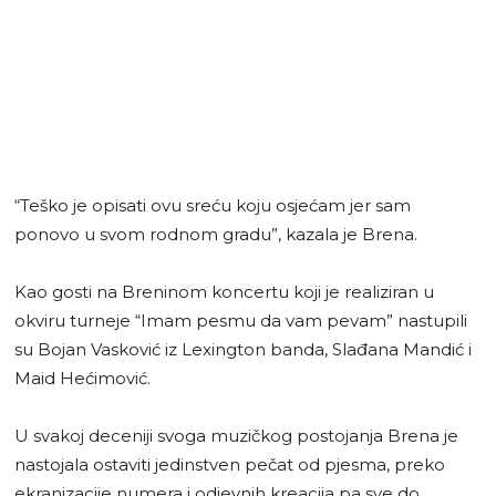
“Teško je opisati ovu sreću koju osjećam jer sam
ponovo u svom rodnom gradu”, kazala je Brena.
Kao gosti na Breninom koncertu koji je realiziran u
okviru turneje “Imam pesmu da vam pevam” nastupili
su Bojan Vasković iz Lexington banda, Slađana Mandić i
Maid Hećimović.
U svakoj deceniji svoga muzičkog postojanja Brena je
nastojala ostaviti jedinstven pečat od pjesma, preko
ekranizacije numera i odjevnih kreacija pa sve do