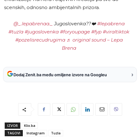
scenskih, odnosno ambijentalnih prizora.
@_.lepabrenaa._
Jugoslovenka??❤️
#lepabrena
#tuzla
#jugoslovenka
#foryoupage
#fyp
#viraltiktok
#pozelisrecudrugima
♬ original sound – Lepa
Brena
›
Dodaj Zenit.ba među omiljene izvore na Googleu
IZVOR
Klix.ba
TAGOVI
Instagram
Tuzla