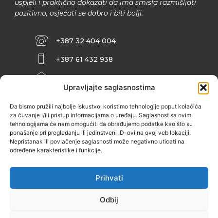
uspjeli i praktično dokazati da ima smisla razmišljati
pozitivno, osjećati se dobro i biti bolji.
+387 32 404 004
+387 61 432 938
INFO@ZENIT.BA
Upravljajte saglasnostima
HUSEINA KULENOVIĆA BR. 2 (RK
ZENIČANKA, 3. SPRAT), 72000 ZENICA
Da bismo pružili najbolje iskustvo, koristimo tehnologije poput kolačića
za čuvanje i/ili pristup informacijama o uređaju. Saglasnost sa ovim
tehnologijama će nam omogućiti da obrađujemo podatke kao što su
ponašanje pri pregledanju ili jedinstveni ID-ovi na ovoj veb lokaciji.
Nepristanak ili povlačenje saglasnosti može negativno uticati na
određene karakteristike i funkcije.
Prihvati
Odbij