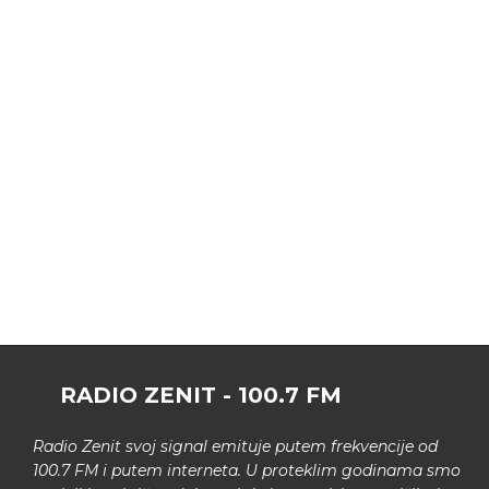
RADIO ZENIT - 100.7 FM
Radio Zenit svoj signal emituje putem frekvencije od
100.7 FM i putem interneta. U proteklim godinama smo