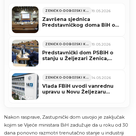
19.05.2026
ZENIČKO-DOBOJSKI KANTON
Završena sjednica
Predstavničkog doma BiH o
željezari u Zenici, dio
zaključaka bez podrške
19.05.2026
ZENIČKO-DOBOJSKI KANTON
Predstavnički dom PSBiH o
stanju u Željezari Zenica,
istaknuto da se urušava
proizvodnja čelika
14.05.2026
ZENIČKO-DOBOJSKI KANTON
Vlada FBiH uvodi vanrednu
upravu u Novu Željezaru
Zenica
Nakon rasprave, Zastupnički dom usvojio je zaključak
kojim se Vijeće ministara BiH zadužuje da u roku od 30
dana ponovno razmotri trenutačno stanje u industriji