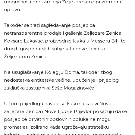
mogućnosti preuzimanja Željezare kroz privremenu
upravu.
Također se traži sagledavanje posljedica
netransparentne prodaje i gašenja Željezare Zenica,
Koksare Lukavac, proizvodnje kisika u Messeru BiH te
drugih gospodarskih subjekata povezanih sa
Željezarom Zenica.
Na usuglašavanje Kolegiju Doma, također zbog
nedostatka entitetske većine, upućen je i prijedlog
zaključka zastupnika Saše Magazinovića.
U tom prijedlogu navodi se kako slučajevi Nove
željezare Zenica i Nove Ljubije Prijedor pokazuju da se
posljedice privatnih poslovnih odluka ne mogu
promatrati izolirano kada ugrožavaju stratešku
industriju, radna mjesta, javne prihode i gospodarsku