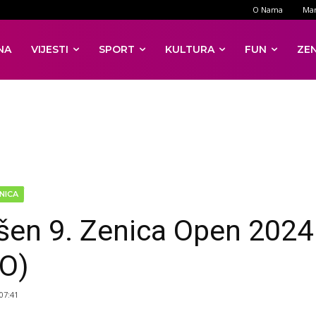
O Nama
Mar
NA
VIJESTI
SPORT
KULTURA
FUN
ZE
NICA
šen 9. Zenica Open 2024
O)
 07:41