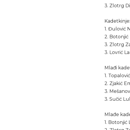
3. Zlotrg D
Kadetkinje
1. Đulović
2. Botonjić
3. Zlotrg Z
3. Lovrić L
Mlađi kadet
1. Topalovi
2. Zjakić E
3. Mešanov
3. Sučić Lu
Mlađe kade
1. Botonjić