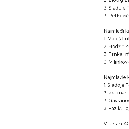
2. Zlotrg Z
3. Sladoje 
3. Petković
Najmlađi ka
1. Maleš L
2. Hodžić Z
3. Trnka Ir
3. Milinkov
Najmlađe k
1. Sladoje 
2. Kecman 
3. Gavrano
3. Fazlić Ta
Veterani 4