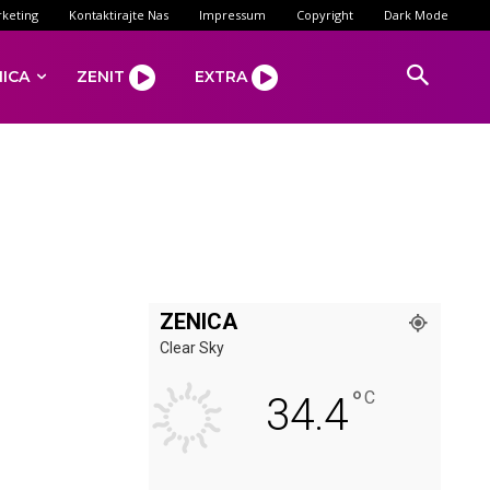
keting
Kontaktirajte Nas
Impressum
Copyright
Dark Mode
NICA
ZENIT
EXTRA
ZENICA
Clear Sky
°
C
34.4