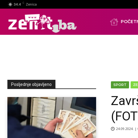
C
34.4
Zenica
POČET
Posljednje objavljeno
SPORT
ZE
Zavr
(FOT
24.09.2024. |