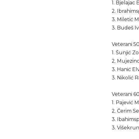
1. Bjelajac
2. Ibrahim
3. Miletić 
3. Budeš Iv
Veterani 5
1. Šunjić Z
2. Mujezino
3. Hanić El
3. Nikolić 
Veterani 6
1. Pajević 
2. Čerim S
3. Ibahims
3. Višekru