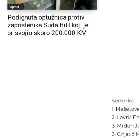
Vijesti
Podignuta optužnica protiv
zaposlenika Suda BiH koji je
prisvojio skoro 200.000 KM
Seniorke:
1. Mešetovi
2. Lovrić 
3. Mrđen J
3. Gnjatić 