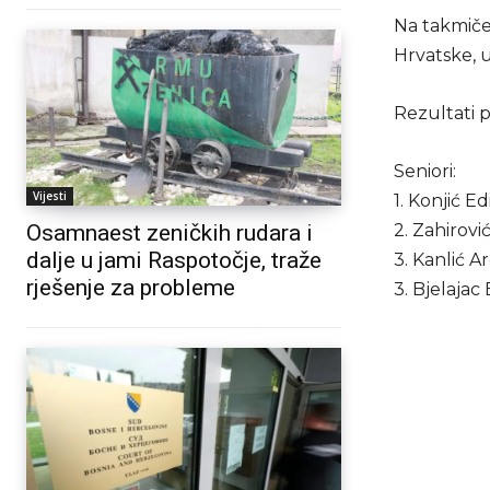
Na takmičen
Hrvatske, 
Rezultati 
Seniori:
Vijesti
1. Konjić E
Osamnaest zeničkih rudara i
2. Zahirov
dalje u jami Raspotočje, traže
3. Kanlić A
rješenje za probleme
3. Bjelajac