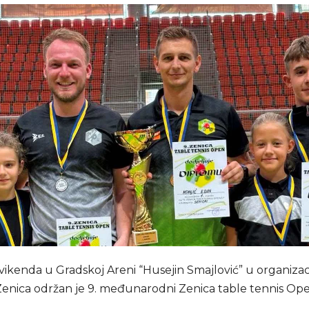
ikenda u Gradskoj Areni “Husejin Smajlović” u organizaci
Zenica održan je 9. međunarodni Zenica table tennis O