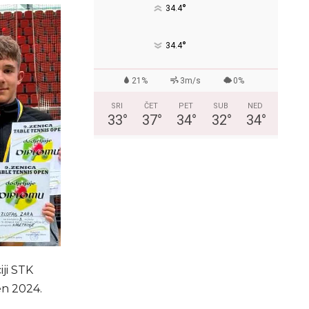
°
34.4
°
34.4
21%
3m/s
0%
SRI
ČET
PET
SUB
NED
33
°
37
°
34
°
32
°
34
°
ji STK
pen 2024.