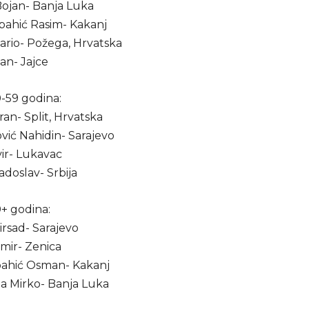
 Bojan- Banja Luka
spahić Rasim- Kakanj
Mario- Požega, Hrvatska
an- Jajce
0-59 godina:
oran- Split, Hrvatska
vić Nahidin- Sarajevo
vir- Lukavac
Radoslav- Srbija
0+ godina:
Mirsad- Sarajevo
emir- Zenica
pahić Osman- Kakanj
na Mirko- Banja Luka