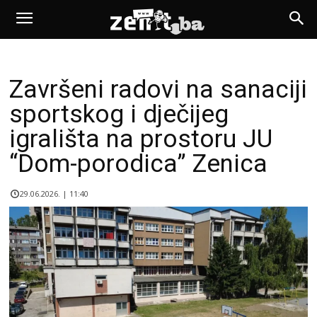
Završeni radovi na sanaciji
sportskog i dječijeg
igrališta na prostoru JU
“Dom-porodica” Zenica
29.06.2026. | 11:40