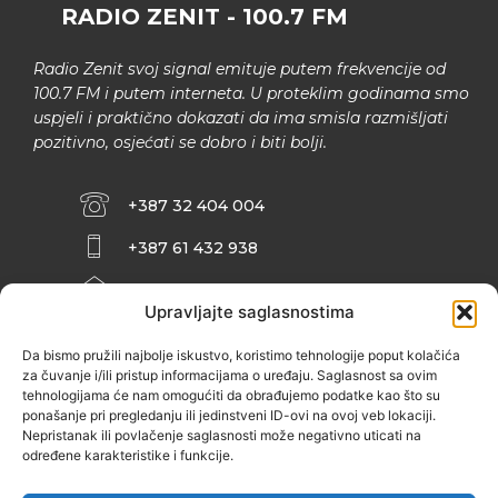
RADIO ZENIT - 100.7 FM
Radio Zenit svoj signal emituje putem frekvencije od
100.7 FM i putem interneta. U proteklim godinama smo
uspjeli i praktično dokazati da ima smisla razmišljati
pozitivno, osjećati se dobro i biti bolji.
+387 32 404 004
+387 61 432 938
INFO@ZENIT.BA
Upravljajte saglasnostima
HUSEINA KULENOVIĆA BR. 2 (RK
ZENIČANKA, 3. SPRAT), 72000 ZENICA
Da bismo pružili najbolje iskustvo, koristimo tehnologije poput kolačića
za čuvanje i/ili pristup informacijama o uređaju. Saglasnost sa ovim
tehnologijama će nam omogućiti da obrađujemo podatke kao što su
ponašanje pri pregledanju ili jedinstveni ID-ovi na ovoj veb lokaciji.
Nepristanak ili povlačenje saglasnosti može negativno uticati na
određene karakteristike i funkcije.