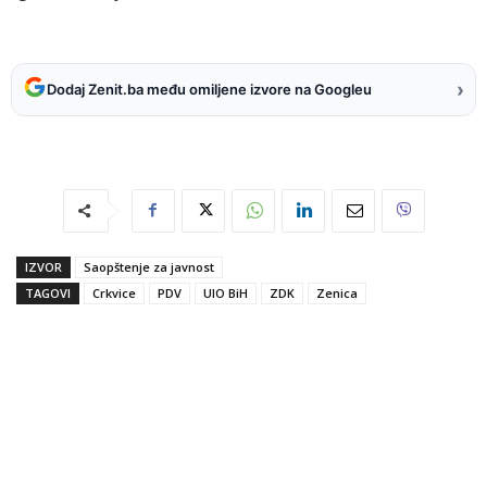
›
Dodaj Zenit.ba među omiljene izvore na Googleu
IZVOR
Saopštenje za javnost
TAGOVI
Crkvice
PDV
UIO BiH
ZDK
Zenica