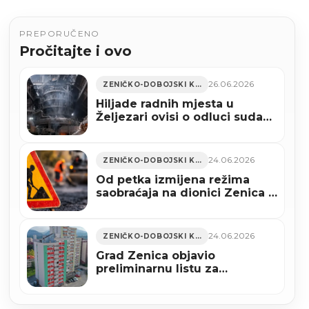
PREPORUČENO
Pročitajte i ovo
26.06.2026
ZENIČKO-DOBOJSKI KANTON
Hiljade radnih mjesta u
Željezari ovisi o odluci suda
(VIDEO)
24.06.2026
ZENIČKO-DOBOJSKI KANTON
Od petka izmijena režima
saobraćaja na dionici Zenica –
Lašva
24.06.2026
ZENIČKO-DOBOJSKI KANTON
Grad Zenica objavio
preliminarnu listu za
sufinansiranje mjera
energetske efikasnosti