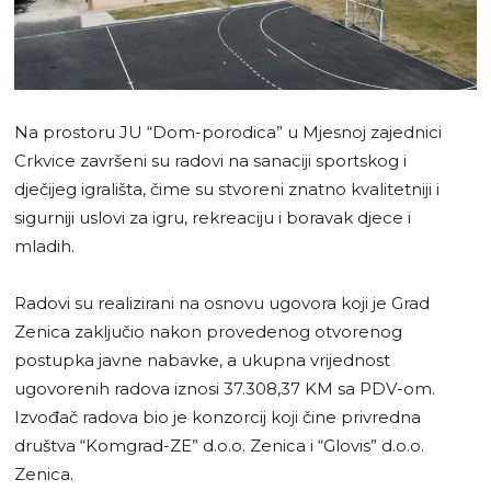
Na prostoru JU “Dom-porodica” u Mjesnoj zajednici
Crkvice završeni su radovi na sanaciji sportskog i
dječijeg igrališta, čime su stvoreni znatno kvalitetniji i
sigurniji uslovi za igru, rekreaciju i boravak djece i
mladih.
Radovi su realizirani na osnovu ugovora koji je Grad
Zenica zaključio nakon provedenog otvorenog
postupka javne nabavke, a ukupna vrijednost
ugovorenih radova iznosi 37.308,37 KM sa PDV-om.
Izvođač radova bio je konzorcij koji čine privredna
društva “Komgrad-ZE” d.o.o. Zenica i “Glovis” d.o.o.
Zenica.