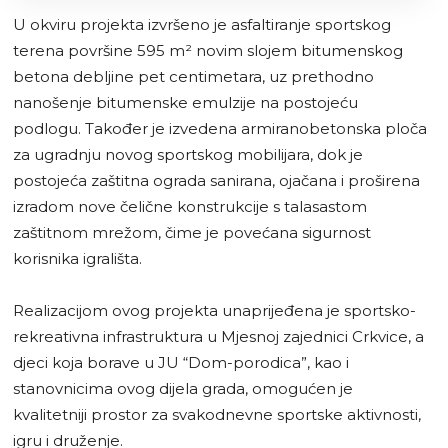
U okviru projekta izvršeno je asfaltiranje sportskog
terena površine 595 m² novim slojem bitumenskog
betona debljine pet centimetara, uz prethodno
nanošenje bitumenske emulzije na postojeću
podlogu. Također je izvedena armiranobetonska ploča
za ugradnju novog sportskog mobilijara, dok je
postojeća zaštitna ograda sanirana, ojačana i proširena
izradom nove čelične konstrukcije s talasastom
zaštitnom mrežom, čime je povećana sigurnost
korisnika igrališta.
Realizacijom ovog projekta unaprijeđena je sportsko-
rekreativna infrastruktura u Mjesnoj zajednici Crkvice, a
djeci koja borave u JU “Dom-porodica”, kao i
stanovnicima ovog dijela grada, omogućen je
kvalitetniji prostor za svakodnevne sportske aktivnosti,
igru i druženje.