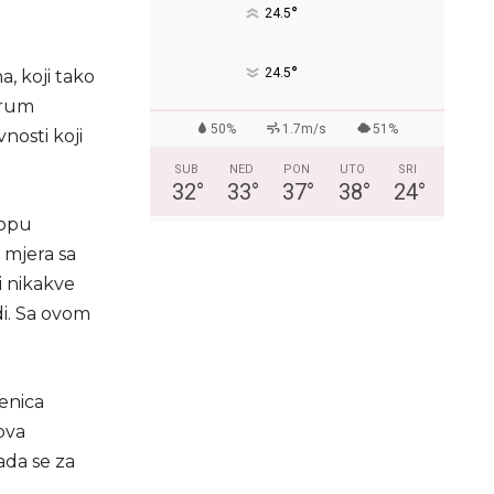
°
24.5
°
24.5
, koji tako
orum
50%
1.7m/s
51%
nosti koji
SUB
NED
PON
UTO
SRI
32
°
33
°
37
°
38
°
24
°
lopu
 mjera sa
i nikakve
di. Sa ovom
enica
dova
kada se za