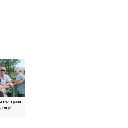
dara: U jamu
ojem je
o