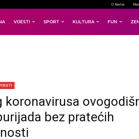
O Nama
Mar
NA
VIJESTI
SPORT
KULTURA
FUN
ZE
VIJESTI
 koronavirusa ovogodiš
urijada bez pratećih
vnosti