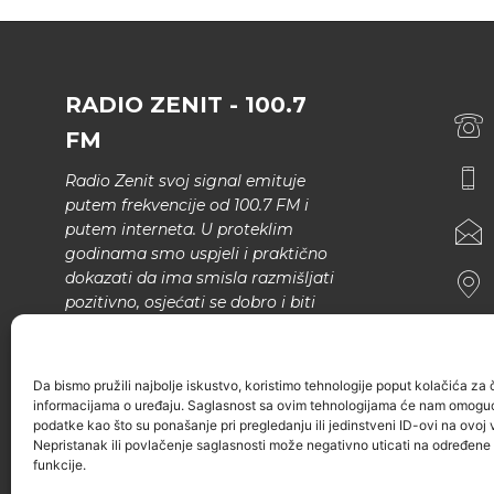
RADIO ZENIT - 100.7
FM
Radio Zenit svoj signal emituje
putem frekvencije od 100.7 FM i
putem interneta. U proteklim
godinama smo uspjeli i praktično
dokazati da ima smisla razmišljati
pozitivno, osjećati se dobro i biti
bolji.
U našem programu nema šunda,
Da bismo pružili najbolje iskustvo, koristimo tehnologije poput kolačića za ču
narodne muzike..
informacijama o uređaju. Saglasnost sa ovim tehnologijama će nam omoguć
podatke kao što su ponašanje pri pregledanju ili jedinstveni ID-ovi na ovoj v
Nepristanak ili povlačenje saglasnosti može negativno uticati na određene k
funkcije.