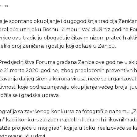
 13:39
 je spontano okupljanje i dugogodišnja tradicija Zeničana
roljeće uz rijeku Bosnu i čimbur. Već duži niz godina F
ice ovu tradiciju obogaćuje čitavim nizom pratećih aktiv
eliki broj Zeničana i gostiju koji dolaze u Zenicu.
redsjedništva Foruma građana Zenice ove godine u sk
e 21.marta 2020. godine, zbog predloženih preventivnih
čavanja daljeg širenja korona virusa, neće se organizovat
tivnosti koje podrazumjevaju okupljanje većeg broja lju
žila se i gradska uprava.
ografija sa završenog konkursa za fotografije na temu „Z
“ kao i konkurs za izbor najboljih literarnih i likovnih ra
stiže proljeće u moj grad“, koji je u toku, realizovaće se 
dgovarajući uslovi.