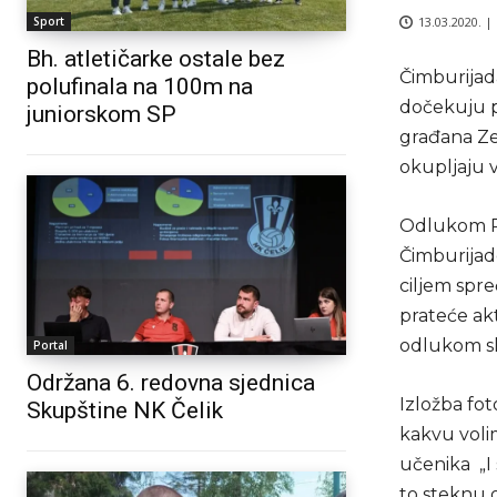
13.03.2020. |
Sport
Bh. atletičarke ostale bez
Čimburijada
polufinala na 100m na
dočekuju p
juniorskom SP
građana Zen
okupljaju v
Odlukom P
Čimburijad
ciljem spre
prateće ak
odlukom slo
Portal
Održana 6. redovna sjednica
Izložba fot
Skupštine NK Čelik
kakvu volim
učenika „I 
to steknu o