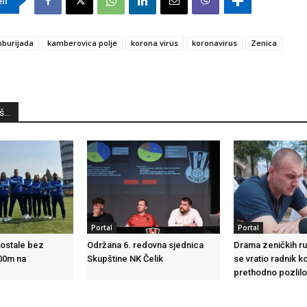
eli
mburijada
kamberovica polje
korona virus
koronavirus
Zenica
...
Portal
Portal
 ostale bez
Održana 6. redovna sjednica
Drama zeničkih ru
100m na
Skupštine NK Čelik
se vratio radnik k
prethodno pozlil