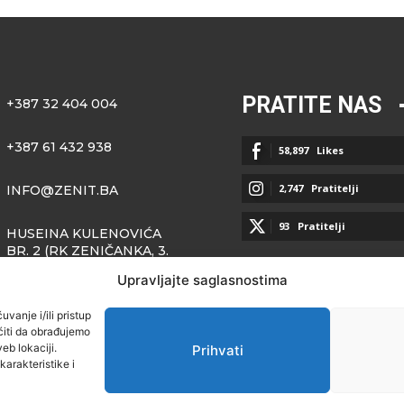
PRATITE NAS
+387 32 404 004
+387 61 432 938
58,897
Likes
2,747
Pratitelji
INFO@ZENIT.BA
93
Pratitelji
HUSEINA KULENOVIĆA
BR. 2 (RK ZENIČANKA, 3.
SPRAT), 72000 ZENICA
Upravljajte saglasnostima
vanje i/ili pristup
iti da obrađujemo
eb lokaciji.
Prihvati
arakteristike i