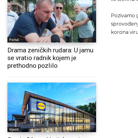
Pozivamo g
sprovođenju
korona viru
Portal
Drama zeničkih rudara: U jamu
se vratio radnik kojem je
prethodno pozlilo
Vijesti