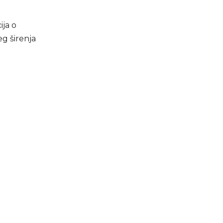
ija o
g širenja