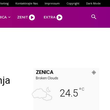
keting
Kontaktirajte Nas
Impressum
Copyright
Dark Mode
NICA
ZENIT
EXTRA
ZENICA
nja
Broken Clouds
°
C
24.5