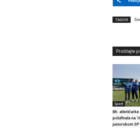
Podlij
TAGOVI
Či
Pročitajte još
Sport
Bh. atletičarke
polufinala na 
juniorskom SP