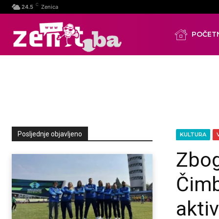
C
24.5
Zenica
POČET
Posljednje objavljeno
KULTURA
Zbog
Čimb
akti