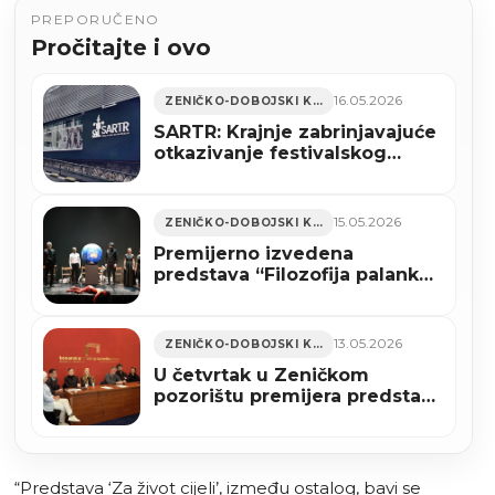
PREPORUČENO
Pročitajte i ovo
16.05.2026
ZENIČKO-DOBOJSKI KANTON
SARTR: Krajnje zabrinjavajuće
otkazivanje festivalskog
izvođenja predstave “Za život
cijeli” u Zenici
15.05.2026
ZENIČKO-DOBOJSKI KANTON
Premijerno izvedena
predstava “Filozofija palanke”
u Bosanskom narodnom
pozorištu Zenica
13.05.2026
ZENIČKO-DOBOJSKI KANTON
U četvrtak u Zeničkom
pozorištu premijera predstave
“Filozofija palanke”
“Predstava ‘Za život cijeli’, između ostalog, bavi se