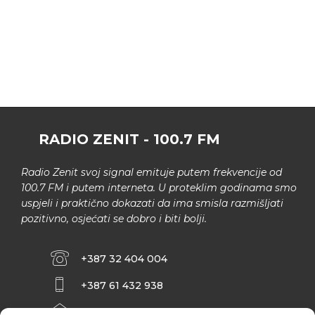
RADIO ZENIT - 100.7 FM
Radio Zenit svoj signal emituje putem frekvencije od
100.7 FM i putem interneta. U proteklim godinama smo
uspjeli i praktično dokazati da ima smisla razmišljati
pozitivno, osjećati se dobro i biti bolji.
+387 32 404 004
+387 61 432 938
INFO@ZENIT.BA