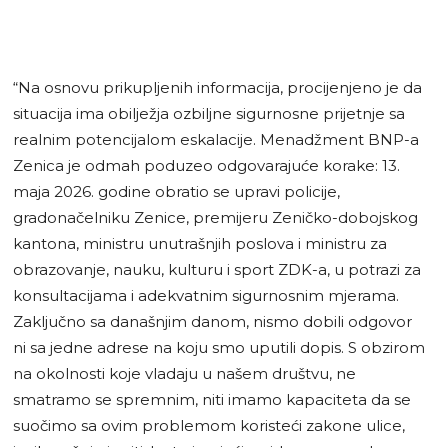
“Na osnovu prikupljenih informacija, procijenjeno je da
situacija ima obilježja ozbiljne sigurnosne prijetnje sa
realnim potencijalom eskalacije. Menadžment BNP-a
Zenica je odmah poduzeo odgovarajuće korake: 13.
maja 2026. godine obratio se upravi policije,
gradonačelniku Zenice, premijeru Zeničko-dobojskog
kantona, ministru unutrašnjih poslova i ministru za
obrazovanje, nauku, kulturu i sport ZDK-a, u potrazi za
konsultacijama i adekvatnim sigurnosnim mjerama.
Zaključno sa današnjim danom, nismo dobili odgovor
ni sa jedne adrese na koju smo uputili dopis. S obzirom
na okolnosti koje vladaju u našem društvu, ne
smatramo se spremnim, niti imamo kapaciteta da se
suočimo sa ovim problemom koristeći zakone ulice,