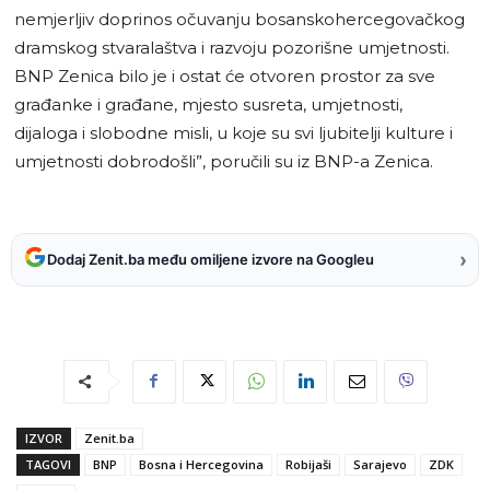
nemjerljiv doprinos očuvanju bosanskohercegovačkog
dramskog stvaralaštva i razvoju pozorišne umjetnosti.
BNP Zenica bilo je i ostat će otvoren prostor za sve
građanke i građane, mjesto susreta, umjetnosti,
dijaloga i slobodne misli, u koje su svi ljubitelji kulture i
umjetnosti dobrodošli”, poručili su iz BNP-a Zenica.
›
Dodaj Zenit.ba među omiljene izvore na Googleu
IZVOR
Zenit.ba
TAGOVI
BNP
Bosna i Hercegovina
Robijaši
Sarajevo
ZDK