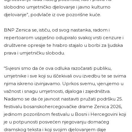
slobodno umjetničko djelovanje i javno kulturno
djelovanje”, podvlače iz ove pozorišne kuće.
BNP Zenica se, ističu, od svog nastanka, radom i
repertoarom uspješno odupiralo svakoj vrsti cenzure i
društvene opresije te hrabro stajalo u borbi za ljudska
prava i umjetničku slobodu.
“Svjesni smo da će ova odluka razočarati publiku,
umjetnike i sve koji su iščekivali ovu izvedbu te se svima
njima iskreno izvinjavamo. Uprkos svemu, vjerujemo u
važnost i snagu umjetnosti, dijaloga i zajedništva.
Nadamo se da će javnost nastaviti pružati podršku 25.
festivalu bosanskohercegovačke drame Zenica 2026,
jedinom pozorišnom festivalu u Bosni i Hercegovini koji
je u potpunosti posvećen njegovanju domaćeg
dramskog teksta i koji svojim djelovanjem daje