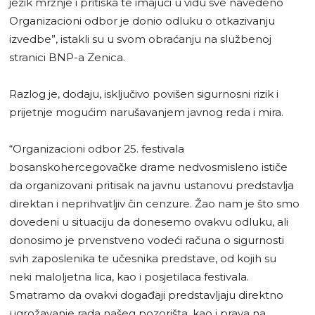
jezik mržnje i pritiska te imajući u vidu sve navedeno
Organizacioni odbor je donio odluku o otkazivanju
izvedbe”, istakli su u svom obraćanju na službenoj
stranici BNP-a Zenica.
Razlog je, dodaju, isključivo povišen sigurnosni rizik i
prijetnje mogućim narušavanjem javnog reda i mira.
“Organizacioni odbor 25. festivala
bosanskohercegovačke drame nedvosmisleno ističe
da organizovani pritisak na javnu ustanovu predstavlja
direktan i neprihvatljiv čin cenzure. Žao nam je što smo
dovedeni u situaciju da donesemo ovakvu odluku, ali
donosimo je prvenstveno vodeći računa o sigurnosti
svih zaposlenika te učesnika predstave, od kojih su
neki maloljetna lica, kao i posjetilaca festivala.
Smatramo da ovakvi događaji predstavljaju direktno
ugrožavanje rada našeg pozorišta, kao i prava na