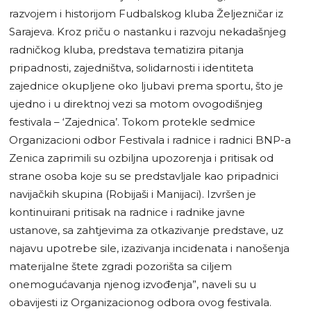
razvojem i historijom Fudbalskog kluba Željezničar iz
Sarajeva. Kroz priču o nastanku i razvoju nekadašnjeg
radničkog kluba, predstava tematizira pitanja
pripadnosti, zajedništva, solidarnosti i identiteta
zajednice okupljene oko ljubavi prema sportu, što je
ujedno i u direktnoj vezi sa motom ovogodišnjeg
festivala – ‘Zajednica’. Tokom protekle sedmice
Organizacioni odbor Festivala i radnice i radnici BNP-a
Zenica zaprimili su ozbiljna upozorenja i pritisak od
strane osoba koje su se predstavljale kao pripadnici
navijačkih skupina (Robijaši i Manijaci). Izvršen je
kontinuirani pritisak na radnice i radnike javne
ustanove, sa zahtjevima za otkazivanje predstave, uz
najavu upotrebe sile, izazivanja incidenata i nanošenja
materijalne štete zgradi pozorišta sa ciljem
onemogućavanja njenog izvođenja”, naveli su u
obavijesti iz Organizacionog odbora ovog festivala.