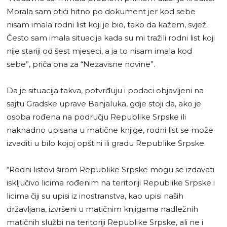
Morala sam otići hitno po dokument jer kod sebe
nisam imala rodni list koji je bio, tako da kažem, svjež.
Često sam imala situacija kada su mi tražili rodni list koji
nije stariji od šest mjeseci, a ja to nisam imala kod
sebe”, priča ona za “Nezavisne novine”.
Da je situacija takva, potvrđuju i podaci objavljeni na
sajtu Gradske uprave Banjaluka, gdje stoji da, ako je
osoba rođena na području Republike Srpske ili
naknadno upisana u matične knjige, rodni list se može
izvaditi u bilo kojoj opštini ili gradu Republike Srpske.
“Rodni listovi širom Republike Srpske mogu se izdavati
isključivo licima rođenim na teritoriji Republike Srpske i
licima čiji su upisi iz inostranstva, kao upisi naših
državljana, izvršeni u matičnim knjigama nadležnih
matičnih službi na teritoriji Republike Srpske, ali ne i