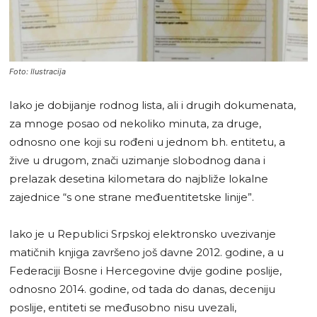
Foto: Ilustracija
Iako je dobijanje rodnog lista, ali i drugih dokumenata,
za mnoge posao od nekoliko minuta, za druge,
odnosno one koji su rođeni u jednom bh. entitetu, a
žive u drugom, znači uzimanje slobodnog dana i
prelazak desetina kilometara do najbliže lokalne
zajednice “s one strane međuentitetske linije”.
Iako je u Republici Srpskoj elektronsko uvezivanje
matičnih knjiga završeno još davne 2012. godine, a u
Federaciji Bosne i Hercegovine dvije godine poslije,
odnosno 2014. godine, od tada do danas, deceniju
poslije, entiteti se međusobno nisu uvezali,