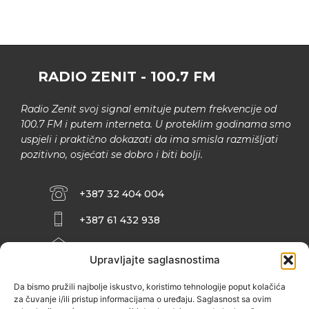
RADIO ZENIT - 100.7 FM
Radio Zenit svoj signal emituje putem frekvencije od
100.7 FM i putem interneta. U proteklim godinama smo
uspjeli i praktično dokazati da ima smisla razmišljati
pozitivno, osjećati se dobro i biti bolji.
+387 32 404 004
+387 61 432 938
INFO@ZENIT.BA
Upravljajte saglasnostima
HUSEINA KULENOVIĆA BR. 2 (RK
ZENIČANKA, 3. SPRAT), 72000 ZENICA
Da bismo pružili najbolje iskustvo, koristimo tehnologije poput kolačića
za čuvanje i/ili pristup informacijama o uređaju. Saglasnost sa ovim