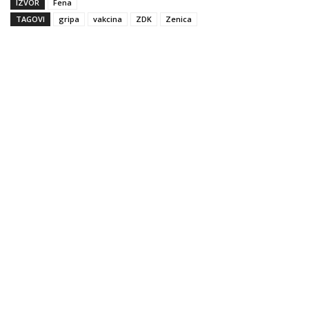
IZVOR
Fena
TAGOVI
gripa
vakcina
ZDK
Zenica