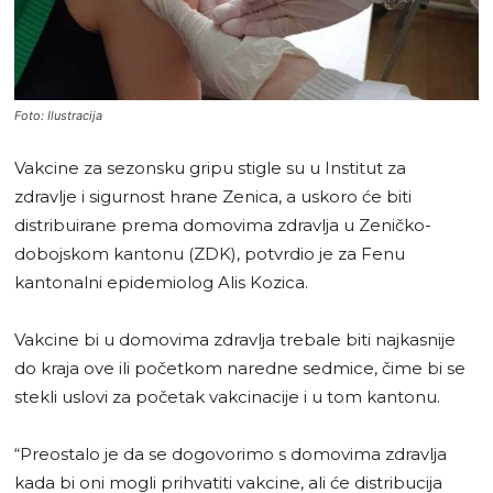
Foto: Ilustracija
Vakcine za sezonsku gripu stigle su u Institut za
zdravlje i sigurnost hrane Zenica, a uskoro će biti
distribuirane prema domovima zdravlja u Zeničko-
dobojskom kantonu (ZDK), potvrdio je za Fenu
kantonalni epidemiolog Alis Kozica.
Vakcine bi u domovima zdravlja trebale biti najkasnije
do kraja ove ili početkom naredne sedmice, čime bi se
stekli uslovi za početak vakcinacije i u tom kantonu.
“Preostalo je da se dogovorimo s domovima zdravlja
kada bi oni mogli prihvatiti vakcine, ali će distribucija