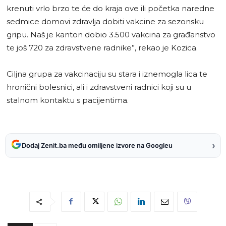
krenuti vrlo brzo te će do kraja ove ili početka naredne
sedmice domovi zdravlja dobiti vakcine za sezonsku
gripu. Naš je kanton dobio 3.500 vakcina za građanstvo
te još 720 za zdravstvene radnike”, rekao je Kozica.
Ciljna grupa za vakcinaciju su stara i iznemogla lica te
hronični bolesnici, ali i zdravstveni radnici koji su u
stalnom kontaktu s pacijentima.
›
Dodaj Zenit.ba među omiljene izvore na Googleu