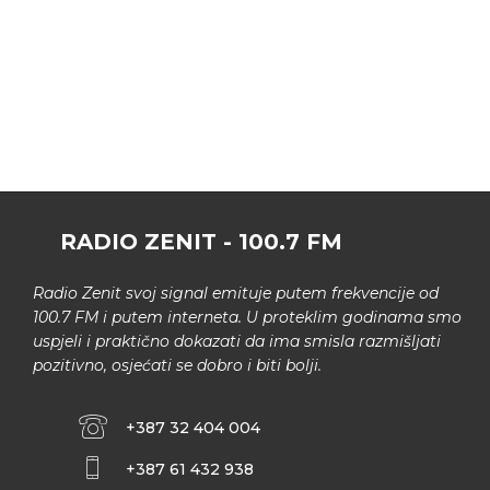
RADIO ZENIT - 100.7 FM
Radio Zenit svoj signal emituje putem frekvencije od
100.7 FM i putem interneta. U proteklim godinama smo
uspjeli i praktično dokazati da ima smisla razmišljati
pozitivno, osjećati se dobro i biti bolji.
+387 32 404 004
+387 61 432 938