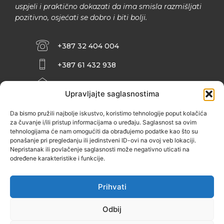
uspjeli i praktično dokazati da ima smisla razmišljati
pozitivno, osjećati se dobro i biti bolji.
+387 32 404 004
+387 61 432 938
INFO@ZENIT.BA
Upravljajte saglasnostima
HUSEINA KULENOVIĆA BR. 2 (RK
ZENIČANKA, 3. SPRAT), 72000 ZENICA
Da bismo pružili najbolje iskustvo, koristimo tehnologije poput kolačića
za čuvanje i/ili pristup informacijama o uređaju. Saglasnost sa ovim
tehnologijama će nam omogućiti da obrađujemo podatke kao što su
ponašanje pri pregledanju ili jedinstveni ID-ovi na ovoj veb lokaciji.
Nepristanak ili povlačenje saglasnosti može negativno uticati na
određene karakteristike i funkcije.
Prihvati
Odbij