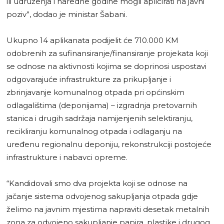
ili udruženja i naredne godine mogli aplicirati na javni
poziv”, dodao je ministar Šabani.
Ukupno 14 aplikanata podijelit će 710.000 KM
odobrenih za sufinansiranje/finansiranje projekata koji
se odnose na aktivnosti kojima se doprinosi uspostavi
odgovarajuće infrastrukture za prikupljanje i
zbrinjavanje komunalnog otpada pri općinskim
odlagalištima (deponijama) – izgradnja pretovarnih
stanica i drugih sadržaja namijenjenih selektiranju,
recikliranju komunalnog otpada i odlaganju na
uređenu regionalnu deponiju, rekonstrukciji postojeće
infrastrukture i nabavci opreme.
“Kandidovali smo dva projekta koji se odnose na
jačanje sistema odvojenog sakupljanja otpada gdje
želimo na javnim mjestima napraviti desetak metalnih
zona za odvojeno sakupljanje papira, plastike i drugog