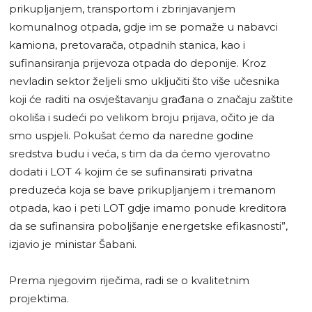
prikupljanjem, transportom i zbrinjavanjem
komunalnog otpada, gdje im se pomaže u nabavci
kamiona, pretovarača, otpadnih stanica, kao i
sufinansiranja prijevoza otpada do deponije. Kroz
nevladin sektor željeli smo uključiti što više učesnika
koji će raditi na osvještavanju građana o značaju zaštite
okoliša i sudeći po velikom broju prijava, očito je da
smo uspjeli. Pokušat ćemo da naredne godine
sredstva budu i veća, s tim da da ćemo vjerovatno
dodati i LOT 4 kojim će se sufinansirati privatna
preduzeća koja se bave prikupljanjem i tremanom
otpada, kao i peti LOT gdje imamo ponude kreditora
da se sufinansira poboljšanje energetske efikasnosti”,
izjavio je ministar Šabani.
Prema njegovim riječima, radi se o kvalitetnim
projektima.