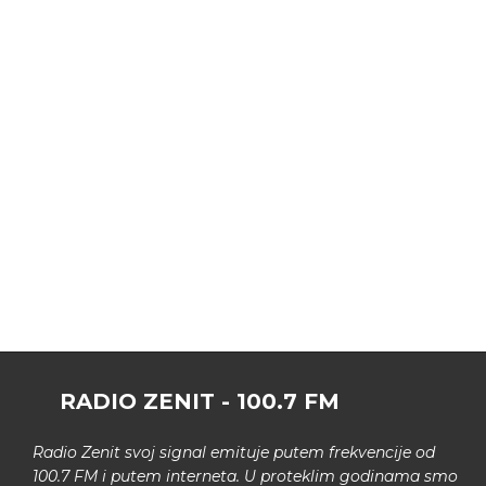
RADIO ZENIT - 100.7 FM
Radio Zenit svoj signal emituje putem frekvencije od
100.7 FM i putem interneta. U proteklim godinama smo