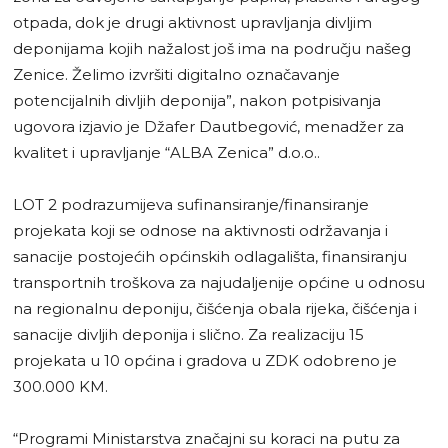
otpada, dok je drugi aktivnost upravljanja divljim
deponijama kojih nažalost još ima na području našeg
Zenice. Želimo izvršiti digitalno označavanje
potencijalnih divljih deponija”, nakon potpisivanja
ugovora izjavio je Džafer Dautbegović, menadžer za
kvalitet i upravljanje “ALBA Zenica” d.o.o..
LOT 2 podrazumijeva sufinansiranje/finansiranje
projekata koji se odnose na aktivnosti održavanja i
sanacije postojećih općinskih odlagališta, finansiranju
transportnih troškova za najudaljenije općine u odnosu
na regionalnu deponiju, čišćenja obala rijeka, čišćenja i
sanacije divljih deponija i slično. Za realizaciju 15
projekata u 10 općina i gradova u ZDK odobreno je
300.000 KM.
“Programi Ministarstva značajni su koraci na putu za