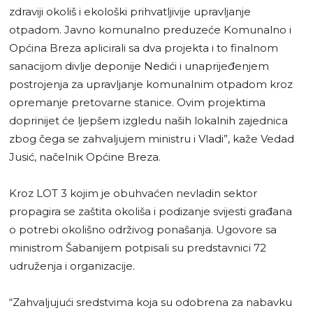
zdraviji okoliš i ekološki prihvatljivije upravljanje
otpadom. Javno komunalno preduzeće Komunalno i
Općina Breza aplicirali sa dva projekta i to finalnom
sanacijom divlje deponije Nedići i unaprijeđenjem
postrojenja za upravljanje komunalnim otpadom kroz
opremanje pretovarne stanice. Ovim projektima
doprinijet će ljepšem izgledu naših lokalnih zajednica
zbog čega se zahvaljujem ministru i Vladi”, kaže Vedad
Jusić, načelnik Općine Breza.
Kroz LOT 3 kojim je obuhvaćen nevladin sektor
propagira se zaštita okoliša i podizanje svijesti građana
o potrebi okolišno održivog ponašanja. Ugovore sa
ministrom Šabanijem potpisali su predstavnici 72
udruženja i organizacije.
“Zahvaljujući sredstvima koja su odobrena za nabavku