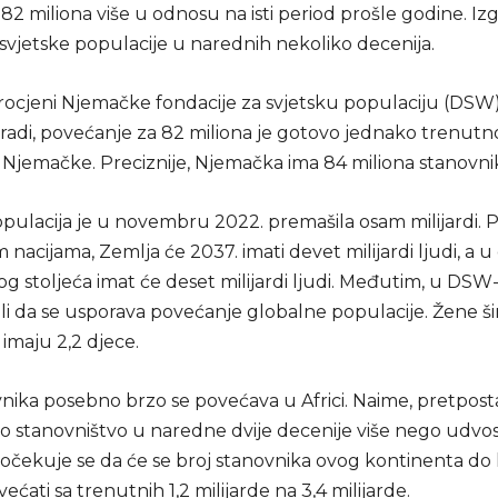
je 82 miliona više u odnosu na isti period prošle godine. Iz
svjetske populacije u narednih nekoliko decenija.
procjeni Njemačke fondacije za svjetsku populaciju (DSW)
radi, povećanje za 82 miliona je gotovo jednako trenut
 Njemačke. Preciznije, Njemačka ima 84 miliona stanovni
opulacija je u novembru 2022. premašila osam milijardi.
 nacijama, Zemlja će 2037. imati devet milijardi ljudi, a 
og stoljeća imat će deset milijardi ljudi. Međutim, u DSW
li da se usporava povećanje globalne populacije. Žene ši
imaju 2,2 djece.
nika posebno brzo se povećava u Africi. Naime, pretposta
ko stanovništvo u naredne dvije decenije više nego udvost
očekuje se da će se broj stanovnika ovog kontinenta do k
većati sa trenutnih 1,2 milijarde na 3,4 milijarde.