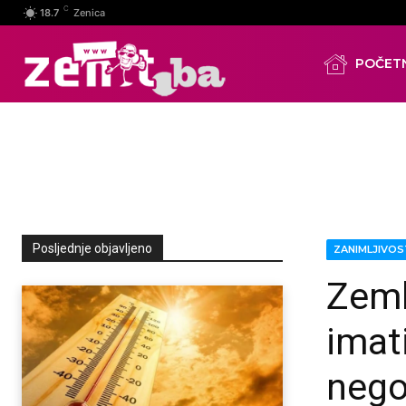
C
18.7
Zenica
POČET
Posljednje objavljeno
ZANIMLJIVOS
Zeml
imat
nego