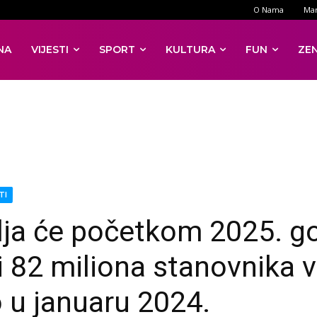
O Nama
Mar
NA
VIJESTI
SPORT
KULTURA
FUN
ZE
TI
ja će početkom 2025. g
i 82 miliona stanovnika v
 u januaru 2024.