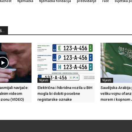
dućnost
Njemačka
Njemačka fondacija
predviđanje
rast
svjetska p
...
Vijesti
Vijesti
asmijali navijače:
Električna i hibridna vozila u BiH
Saudijska Arabija
alnim videom
mogla bi dobiti posebne
veliku vojnu ofanz
ezonu (VIDEO)
registarske oznake
morem i kopnom