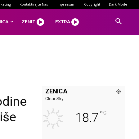
keting
Kontaktirajte Nas
Impressum
Copyright
Dark Mode
NICA
ZENIT
EXTRA
ZENICA
odine
Clear Sky
°
iše
C
18.7