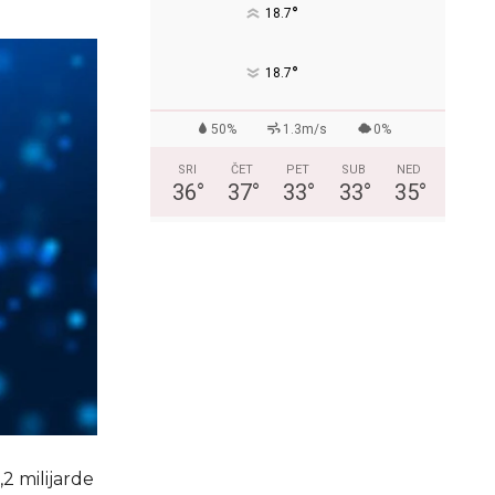
°
18.7
°
18.7
50%
1.3m/s
0%
SRI
ČET
PET
SUB
NED
36
°
37
°
33
°
33
°
35
°
2 milijarde