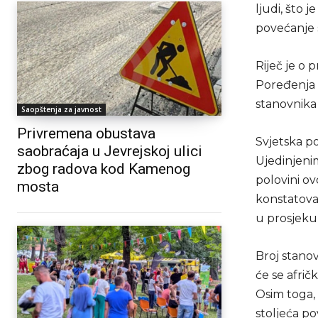
ljudi, što 
povećanje 
Riječ je o 
Poređenja 
stanovnika
Saopštenja za javnost
Privremena obustava
Svjetska p
saobraćaja u Jevrejskoj ulici
Ujedinjenim
zbog radova kod Kamenog
polovini ov
mosta
konstatova
u prosjeku 
Broj stanov
će se afrič
Osim toga, 
stoljeća po