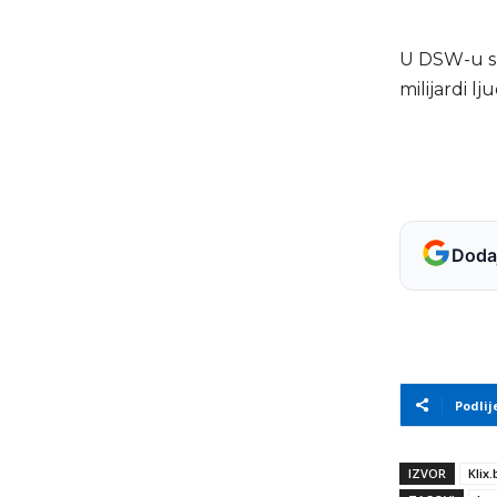
U DSW-u su 
milijardi l
Dodaj
Podlij
IZVOR
Klix.