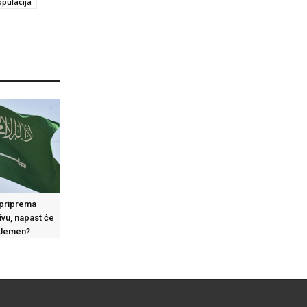
opulacija
 priprema
ivu, napast će
 Jemen?