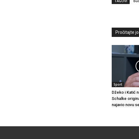
TAGOVI
bu
Pročitajte još
Sport
Džeko i Katić n
Schalke origin
najavio novu s