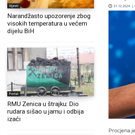
31.12.2024. |
Vijesti
Narandžasto upozorenje zbog
visokih temperatura u većem
dijelu BiH
Portal
RMU Zenica u štrajku: Dio
rudara sišao u jamu i odbija
izaći
Procjena j