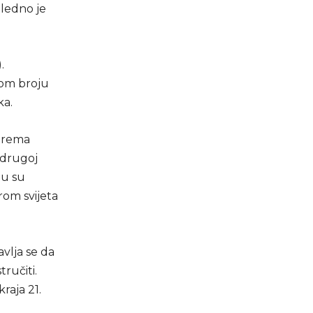
gledno je
.
nom broju
ka.
 Prema
u drugoj
-u su
rom svijeta
vlja se da
ručiti.
raja 21.