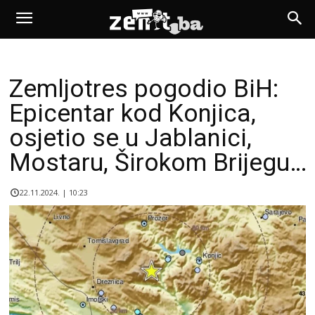
Zemljotres pogodio BiH:
Epicentar kod Konjica,
osjetio se u Jablanici,
Mostaru, Širokom Brijegu…
22.11.2024. | 10:23