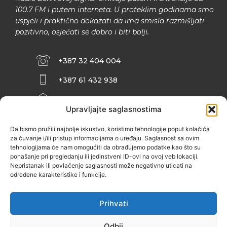
100.7 FM i putem interneta. U proteklim godinama smo
uspjeli i praktično dokazati da ima smisla razmišljati
pozitivno, osjećati se dobro i biti bolji.
+387 32 404 004
+387 61 432 938
INFO@ZENIT.BA
Upravljajte saglasnostima
HUSEINA KULENOVIĆA BR. 2 (RK
ZENIČANKA, 3. SPRAT), 72000 ZENICA
Da bismo pružili najbolje iskustvo, koristimo tehnologije poput kolačića
za čuvanje i/ili pristup informacijama o uređaju. Saglasnost sa ovim
tehnologijama će nam omogućiti da obrađujemo podatke kao što su
ponašanje pri pregledanju ili jedinstveni ID-ovi na ovoj veb lokaciji.
Nepristanak ili povlačenje saglasnosti može negativno uticati na
određene karakteristike i funkcije.
Prihvati
Odbij