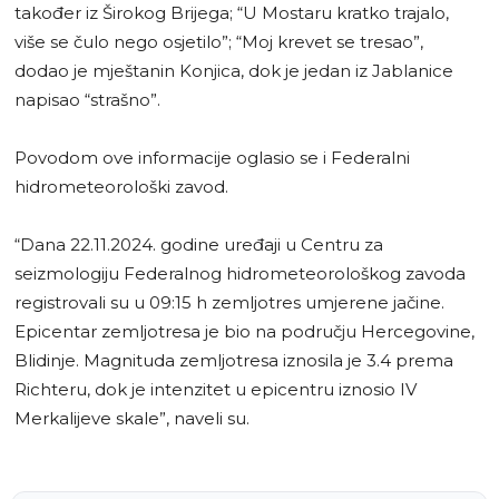
također iz Širokog Brijega; “U Mostaru kratko trajalo,
više se čulo nego osjetilo”; “Moj krevet se tresao”,
dodao je mještanin Konjica, dok je jedan iz Jablanice
napisao “strašno”.
Povodom ove informacije oglasio se i Federalni
hidrometeorološki zavod.
“Dana 22.11.2024. godine uređaji u Centru za
seizmologiju Federalnog hidrometeorološkog zavoda
registrovali su u 09:15 h zemljotres umjerene jačine.
Epicentar zemljotresa je bio na području Hercegovine,
Blidinje. Magnituda zemljotresa iznosila je 3.4 prema
Richteru, dok je intenzitet u epicentru iznosio IV
Merkalijeve skale”, naveli su.