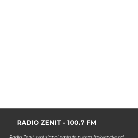
RADIO ZENIT - 100.7 FM
Radio Zenit svoj signal emituje putem frekvencije od