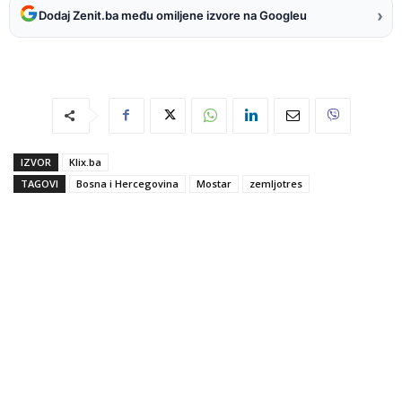
›
Dodaj Zenit.ba među omiljene izvore na Googleu
IZVOR
Klix.ba
TAGOVI
Bosna i Hercegovina
Mostar
zemljotres