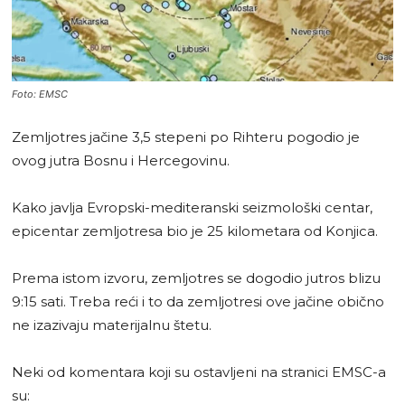
Foto: EMSC
Zemljotres jačine 3,5 stepeni po Rihteru pogodio je
ovog jutra Bosnu i Hercegovinu.
Kako javlja Evropski-mediteranski seizmološki centar,
epicentar zemljotresa bio je 25 kilometara od Konjica.
Prema istom izvoru, zemljotres se dogodio jutros blizu
9:15 sati. Treba reći i to da zemljotresi ove jačine obično
ne izazivaju materijalnu štetu.
Neki od komentara koji su ostavljeni na stranici EMSC-a
su: