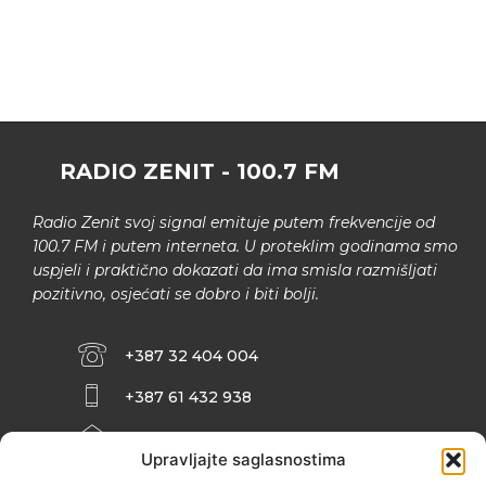
RADIO ZENIT - 100.7 FM
Radio Zenit svoj signal emituje putem frekvencije od
100.7 FM i putem interneta. U proteklim godinama smo
uspjeli i praktično dokazati da ima smisla razmišljati
pozitivno, osjećati se dobro i biti bolji.
+387 32 404 004
+387 61 432 938
INFO@ZENIT.BA
Upravljajte saglasnostima
HUSEINA KULENOVIĆA BR. 2 (RK