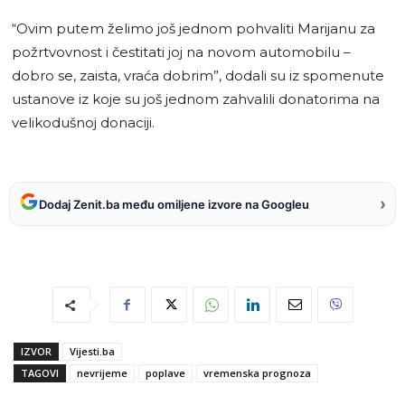
“Ovim putem želimo još jednom pohvaliti Marijanu za
požrtvovnost i čestitati joj na novom automobilu –
dobro se, zaista, vraća dobrim”, dodali su iz spomenute
ustanove iz koje su još jednom zahvalili donatorima na
velikodušnoj donaciji.
›
Dodaj Zenit.ba među omiljene izvore na Googleu
IZVOR
Vijesti.ba
TAGOVI
nevrijeme
poplave
vremenska prognoza