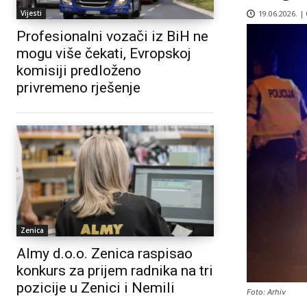
19.06.2026. |
Vijesti
Profesionalni vozači iz BiH ne
mogu više čekati, Evropskoj
komisiji predloženo
privremeno rješenje
Zenica
Almy d.o.o. Zenica raspisao
konkurs za prijem radnika na tri
pozicije u Zenici i Nemili
Foto: Arhiv