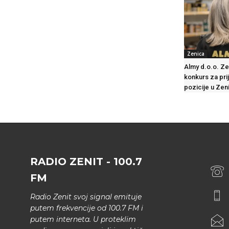
Zenica
Almy d.o.o. Ze
konkurs za prij
pozicije u Zeni
RADIO ZENIT - 100.7
FM
Radio Zenit svoj signal emituje
putem frekvencije od 100.7 FM i
putem interneta. U proteklim