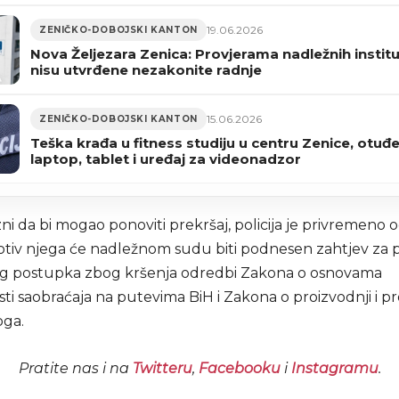
19.06.2026
ZENIČKO-DOBOJSKI KANTON
Nova Željezara Zenica: Provjerama nadležnih institu
nisu utvrđene nezakonite radnje
15.06.2026
ZENIČKO-DOBOJSKI KANTON
Teška krađa u fitness studiju u centru Zenice, otuđe
laptop, tablet i uređaj za videonadzor
i da bi mogao ponoviti prekršaj, policija je privremeno 
protiv njega će nadležnom sudu biti podnesen zahtjev za 
g postupka zbog kršenja odredbi Zakona o osnovama
ti saobraćaja na putevima BiH i Zakona o proizvodnji i 
oga.
Pratite nas i na
Twitteru
,
Facebooku
i
Instagramu
.