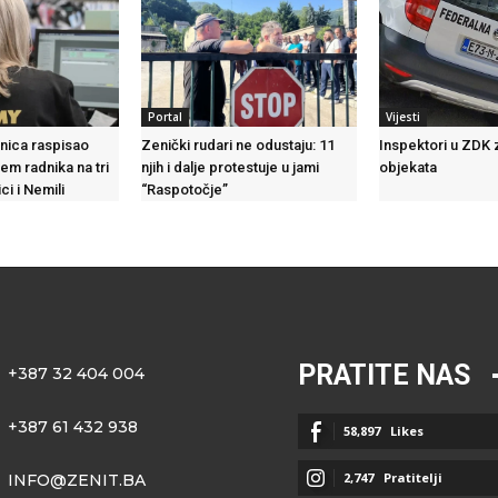
Portal
Vijesti
nica raspisao
Zenički rudari ne odustaju: 11
Inspektori u ZDK z
em radnika na tri
njih i dalje protestuje u jami
objekata
ci i Nemili
“Raspotočje”
PRATITE NAS
+387 32 404 004
+387 61 432 938
58,897
Likes
2,747
Pratitelji
INFO@ZENIT.BA