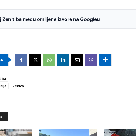
 Zenit.ba među omiljene izvore na Googleu
eli
t.ba
icija
Zenica
...