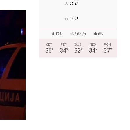
°
36.2
°
36.2
17%
2.6m/s
6%
ČET
PET
SUB
NED
PON
36
°
34
°
32
°
34
°
37
°