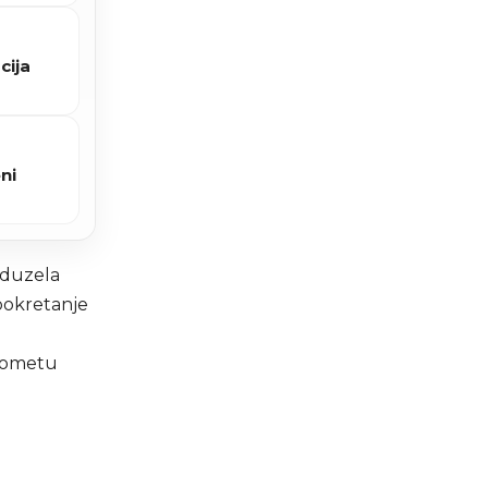
cija
ni
oduzela
pokretanje
prometu