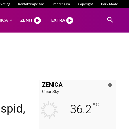
keting
Kontaktirajte Nas
Impressum
Copyright
Dark Mode
NICA
ZENIT
EXTRA
ZENICA
Clear Sky
°
spid,
C
36.2