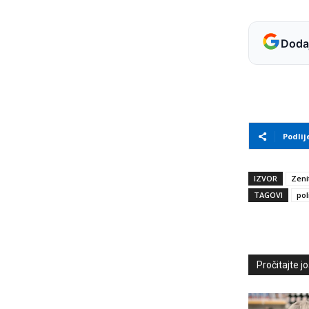
Dodaj
Podlij
IZVOR
Zeni
TAGOVI
pol
Pročitajte još