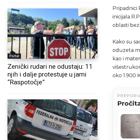
Pripadnici
inicijala R
oblasti bez
Kako su sao
oduzeta ma
Portal
kao i mater
Zenički rudari ne odustaju: 11
višestruko
njih i dalje protestuje u jami
oko 1.900 
“Raspotočje”
PREPOR
Pročita