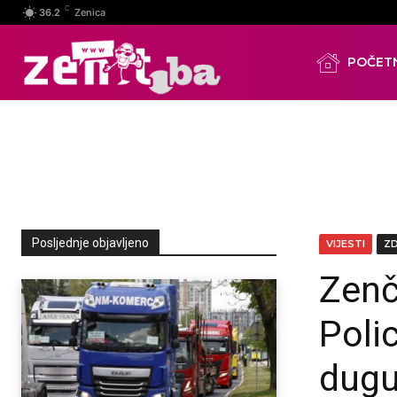
C
36.2
Zenica
POČET
Posljednje objavljeno
VIJESTI
Z
Zenč
Poli
dugu