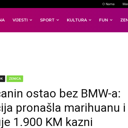
O Nama
Mar
NA
VIJESTI
SPORT
KULTURA
FUN
ZE
DK
ZENICA
anin ostao bez BMW-a:
cija pronašla marihuanu i 
je 1.900 KM kazni