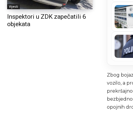
Vijesti
Inspektori u ZDK zapečatili 6
objekata
Zbog bojazn
vozilo, a 
prekršajno
bezbjednos
opojnih dr