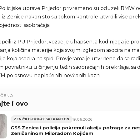
 Policijske uprave Prijedor privremeno su oduzeli BMW 
.P. iz Zenice nakon što su tokom kontrole utvrdili više prek
bjednosti saobraćaja.
pćili iz PU Prijedor, vozač je uhapšen, a kod njega je pr
nja količina materije koja svojim izgledom asocira na m
ije koja asocira na spid. Provjerama je utvrđeno da se radi
m povratniku u činjenju težih saobraćajnih prekršaja, s
KM po osnovu neplaćenih novčanih kazni.
UČENO
jte i ovo
19.06.2026
ZENIČKO-DOBOJSKI KANTON
GSS Zenica i policija pokrenuli akciju potrage za ne
Zeničaninom Miloradom Kojićem