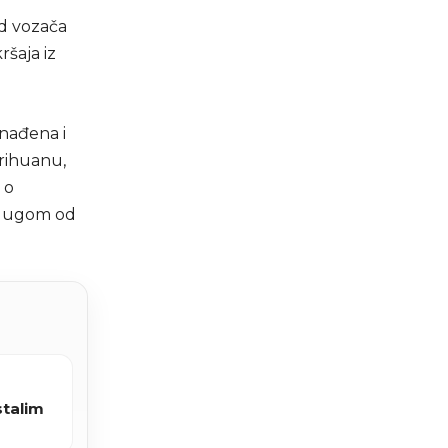
od vozača
ršaja iz
onađena i
arihuanu,
 o
a dugom od
stalim