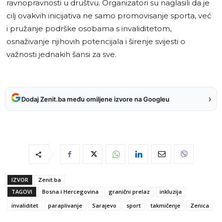
ravnopravnosti u društvu. Organizatori su naglasili da je
cilj ovakvih inicijativa ne samo promovisanje sporta, već
i pružanje podrške osobama s invaliditetom,
osnaživanje njihovih potencijala i širenje svijesti o
važnosti jednakih šansi za sve.
›
Dodaj Zenit.ba među omiljene izvore na Googleu
IZVOR
Zenit.ba
TAGOVI
Bosna i Hercegovina
granični prelaz
inkluzija
invaliditet
paraplivanje
Sarajevo
sport
takmičenje
Zenica