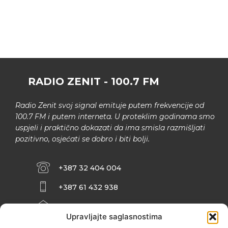
RADIO ZENIT - 100.7 FM
Radio Zenit svoj signal emituje putem frekvencije od
100.7 FM i putem interneta. U proteklim godinama smo
uspjeli i praktično dokazati da ima smisla razmišljati
pozitivno, osjećati se dobro i biti bolji.
+387 32 404 004
+387 61 432 938
INFO@ZENIT.BA
Upravljajte saglasnostima
HUSEINA KULENOVIĆA BR. 2 (RK