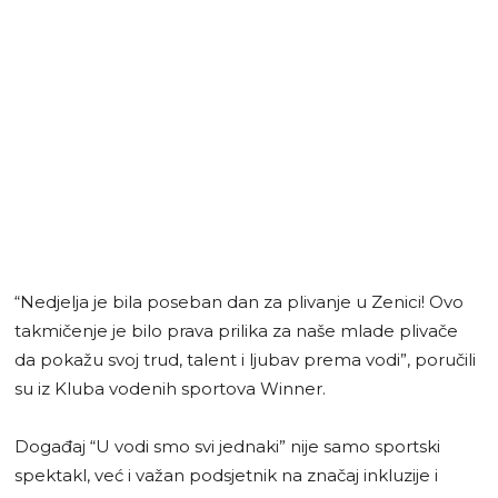
“Nedjelja je bila poseban dan za plivanje u Zenici! Ovo
takmičenje je bilo prava prilika za naše mlade plivače
da pokažu svoj trud, talent i ljubav prema vodi”, poručili
su iz Kluba vodenih sportova Winner.
Događaj “U vodi smo svi jednaki” nije samo sportski
spektakl, već i važan podsjetnik na značaj inkluzije i