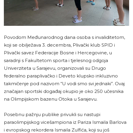
Povodom Međunarodnog dana osoba s invaliditetom,
koji se obilježava 3. decembra, Plivački klub SPID i
Plivački savez Federacije Bosne i Hercegovine, u
saradnji s Fakultetom sporta i tjelesnog odgoja
Univerziteta u Sarajevu, organizovali su Drugo
federalno paraplivačko i Deveto klupsko inkluzivno
takmičenje pod nazivom “U vodi smo svi jednaki”. Ovaj
značajan sportski događaj okupio je oko 250 učesnika
na Olimpijskom bazenu Otoka u Sarajevu.
Posebnu pažnju publike privukli su nastupi
paraolimpijskog vicešampiona iz Pariza Ismaila Barlova
i evropskog rekordera Ismaila Zulfića, koji su još