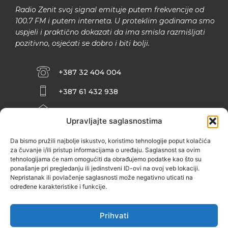
Radio Zenit svoj signal emituje putem frekvencije od
100.7 FM i putem interneta. U proteklim godinama smo
uspjeli i praktično dokazati da ima smisla razmišljati
pozitivno, osjećati se dobro i biti bolji.
+387 32 404 004
+387 61 432 938
INFO@ZENIT.BA
Upravljajte saglasnostima
HUSEINA KULENOVIĆA BR. 2 (RK
ZENIČANKA, 3. SPRAT), 72000 ZENICA
Da bismo pružili najbolje iskustvo, koristimo tehnologije poput kolačića
za čuvanje i/ili pristup informacijama o uređaju. Saglasnost sa ovim
tehnologijama će nam omogućiti da obrađujemo podatke kao što su
ponašanje pri pregledanju ili jedinstveni ID-ovi na ovoj veb lokaciji.
Nepristanak ili povlačenje saglasnosti može negativno uticati na
određene karakteristike i funkcije.
Prihvati