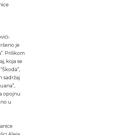
nice
vići-
vršeno je
”. Prilikom
j, koja se
“Škoda”,
n sadržaj
huana”,
na opojnu
ano u
tanice
lici Aleja