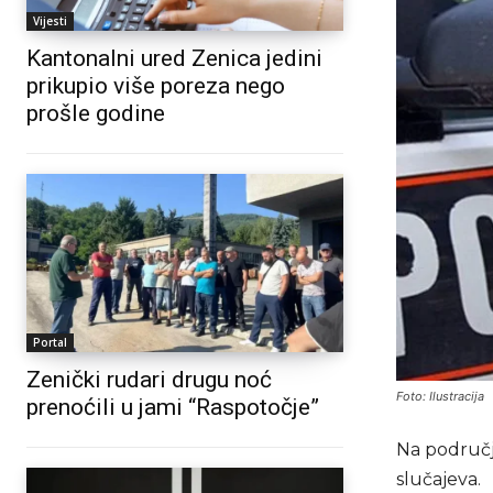
Vijesti
Kantonalni ured Zenica jedini
prikupio više poreza nego
prošle godine
Portal
Zenički rudari drugu noć
Foto: Ilustracija
prenoćili u jami “Raspotočje”
Na područj
slučajeva.