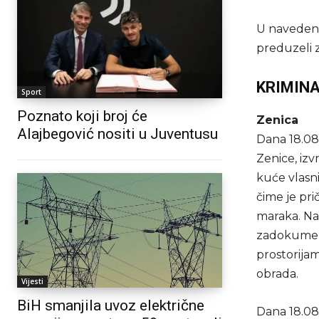
U navedenim
preduzeli 
KRIMINA
Sport
Poznato koji broj će
Zenica
Alajbegović nositi u Juventusu
Dana 18.08.2
Zenice, izv
kuće vlasn
čime je pri
maraka. Na l
zadokumento
prostorijam
obrada.
Vijesti
BiH smanjila uvoz električne
Dana 18.08.