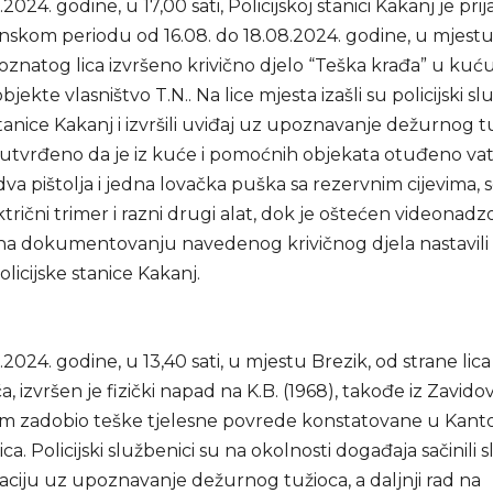
2024. godine, u 17,00 sati, Policijskoj stanici Kakanj je pri
nskom periodu od 16.08. do 18.08.2024. godine, u mjestu
znatog lica izvršeno krivično djelo “Teška krađa” u kuću
ekte vlasništvo T.N.. Na lice mjesta izašli su policijski sl
stanice Kakanj i izvršili uviđaj uz upoznavanje dežurnog 
e utvrđeno da je iz kuće i pomoćnih objekata otuđeno va
 dva pištolja i jedna lovačka puška sa rezervnim cijevima,
ektrični trimer i razni drugi alat, dok je oštećen videonadz
d na dokumentovanju navedenog krivičnog djela nastavili
 Policijske stanice Kakanj.
i
2024. godine, u 13,40 sati, u mjestu Brezik, od strane lica 
a, izvršen je fizički napad na K.B. (1968), takođe iz Zavidovi
om zadobio teške tjelesne povrede konstatovane u Kant
ica. Policijski službenici su na okolnosti događaja sačinili
iju uz upoznavanje dežurnog tužioca, a daljnji rad na