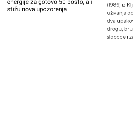
energije za gotovo 50 posto, ali
(1986) iz K
stižu nova upozorenja
uživanja o
dva upakova
drogu, brut
slobode i 