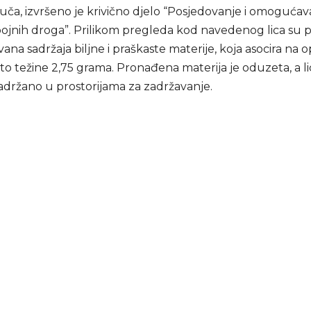
ljuča, izvršeno je krivično djelo “Posjedovanje i omogućav
pojnih droga”. Prilikom pregleda kod navedenog lica su
na sadržaja biljne i praškaste materije, koja asocira na 
o težine 2,75 grama. Pronađena materija je oduzeta, a li
zadržano u prostorijama za zadržavanje.