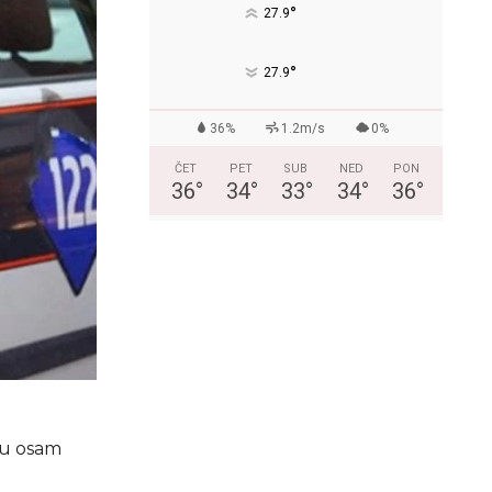
°
27.9
°
27.9
36%
1.2m/s
0%
ČET
PET
SUB
NED
PON
36
°
34
°
33
°
34
°
36
°
 u osam