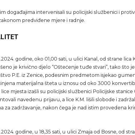
 događajima intervenisali su policijski službenici i protiv
zakonom predviđene mjere i radnje.
LITET
024. godine, oko 01,00 sati, u ulici Kanal, od strane lica K.
ršeno je krivično djelo “Oštećenje tuđe stvari”, tako što j
ištvo P.E. iz Zenice, podesnim predmetom isjekao gumen
činjena materijalna šteta u iznosu od oko 3000 konvertib
ice mjesta izašli su policijski službenici Policijske stanice
vali navedenu prijavu, a lice K.M. lišili slobode i zadržal
a za zadržavanje, nakon čega je nad istim provedena krim
2024. godine, u 18,35 sati, u ulici Zmaja od Bosne, od stra