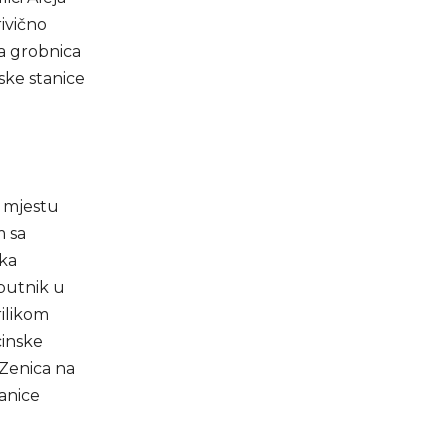
ivično
na grobnica
jske stanice
u mjestu
m sa
aka
aputnik u
rilikom
cinske
Zenica na
tanice