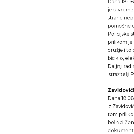
Dana 18.08.
je u vreme
strane nepo
pomoćne obj
Policijske 
prilikom j
oružje i to
biciklo, el
Daljnji ra
istražitelji
Zavidović
Dana 18.08.
iz Zavidović
tom prilik
bolnici Zen
dokumentac