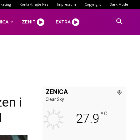
keting
Kontaktirajte Nas
Impressum
Copyright
Dark Mode
NICA
ZENIT
EXTRA
ZENICA
en i
Clear Sky
°
M
C
27.9