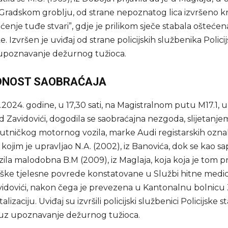
a Gradskom groblju, od strane nepoznatog lica izvršeno kr
ćenje tuđe stvari”, gdje je prilikom sječe stabala ošteće
. Izvršen je uviđaj od strane policijskih službenika Polici
upoznavanje dežurnog tužioca.
DNOST SAOBRAĆAJA
2024. godine, u 17,30 sati, na Magistralnom putu M17.1, 
d Zavidovići, dogodila se saobraćajna nezgoda, slijetanje
utničkog motornog vozila, marke Audi registarskih ozn
ojim je upravljao N.A. (2002), iz Banovića, dok se kao s
zila malodobna B.M (2009), iz Maglaja, koja koja je tom p
eške tjelesne povrede konstatovane u Službi hitne medi
idovići, nakon čega je prevezena u Kantonalnu bolnicu 
alizaciju. Uviđaj su izvršili policijski službenici Policijske s
, uz upoznavanje dežurnog tužioca.