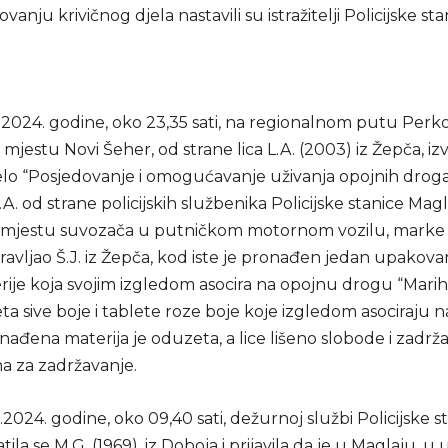
nju krivičnog djela nastavili su istražitelji Policijske sta
.2024. godine, oko 23,35 sati, na regionalnom putu Perko
 mjestu Novi Šeher, od strane lica L.A. (2003) iz Žepča, iz
jelo “Posjedovanje i omogućavanje uživanja opojnih droga
A. od strane policijskih službenika Policijske stanice Magla
a mjestu suvozača u putničkom motornom vozilu, marke 
ravljao Š.J. iz Žepča, kod iste je pronađen jedan upakova
erije koja svojim izgledom asocira na opojnu drogu “Mari
ta sive boje i tablete roze boje koje izgledom asociraju 
ađena materija je oduzeta, a lice lišeno slobode i zadrž
ma za zadržavanje.
2024. godine, oko 09,40 sati, dežurnoj službi Policijske s
ila se M.G. (1969), iz Doboja i prijavila da je u Maglaju, u u