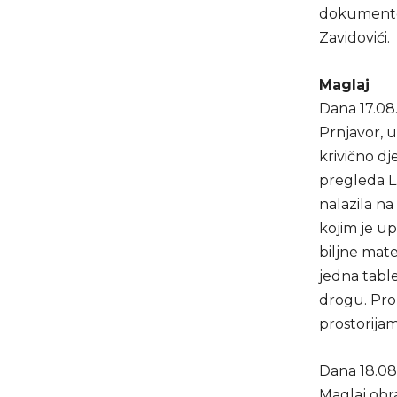
dokumentova
Zavidovići.
Maglaj
Dana 17.08
Prnjavor, u
krivično d
pregleda L.
nalazila n
kojim je up
biljne mat
jedna table
drogu. Pron
prostorija
Dana 18.08.
Maglaj obrat