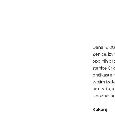
Dana 18.08.2
Zenice, izv
opojnih dro
stanice Cr
praškaste m
svojim izg
oduzeta, a 
upoznavanj
Kakanj