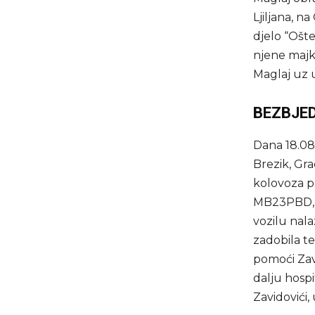
Ljiljana, n
djelo “Ošte
njene majke
Maglaj uz 
BEZBJE
Dana 18.08.
Brezik, Gra
kolovoza p
MB23PBD, k
vozilu nala
zadobila t
pomoći Zav
dalju hospit
Zavidovići