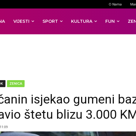
O Nama
Mar
NA
VIJESTI
SPORT
KULTURA
FUN
ZE
DK
ZENICA
čanin isjekao gumeni baz
avio štetu blizu 3.000 K
 11:09