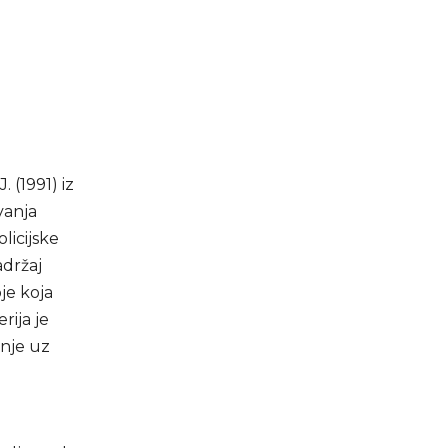
. (1991) iz
vanja
licijske
adržaj
je koja
rija je
anje uz