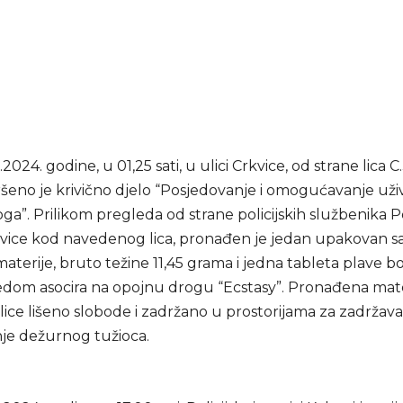
024. godine, u 01,25 sati, u ulici Crkvice, od strane lica C.J
ršeno je krivično djelo “Posjedovanje i omogućavanje uži
ga”. Prilikom pregleda od strane policijskih službenika Po
kvice kod navedenog lica, pronađen je jedan upakovan s
aterije, bruto težine 11,45 grama i jedna tableta plave bo
ledom asocira na opojnu drogu “Ecstasy”. Pronađena mate
lice lišeno slobode i zadržano u prostorijama za zadržav
e dežurnog tužioca.