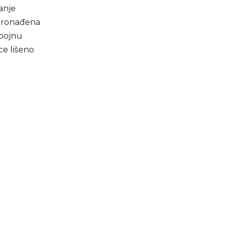
anje
 pronađena
opojnu
ce lišeno