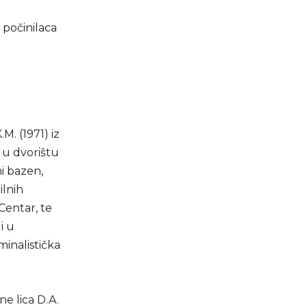
 počinilaca
M. (1971) iz
e u dvorištu
i bazen,
ilnih
 Centar, te
i u
inalistička
ne lica D.A.