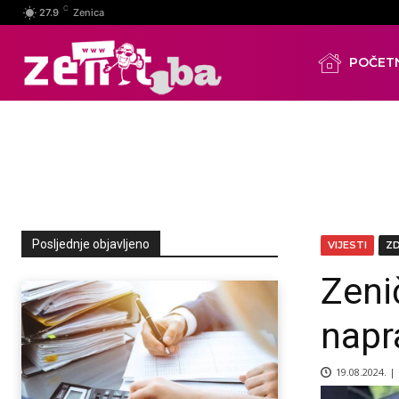
C
27.9
Zenica
POČET
Posljednje objavljeno
VIJESTI
Z
Zeni
napr
19.08.2024. |