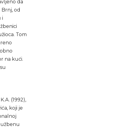
javljeno da
 Brnj, od
 i
užbenici
tužioca. Tom
treno
 sobno
or na kući.
 su
K.A. (1992),
ća, koji je
onalnoj
 službenu