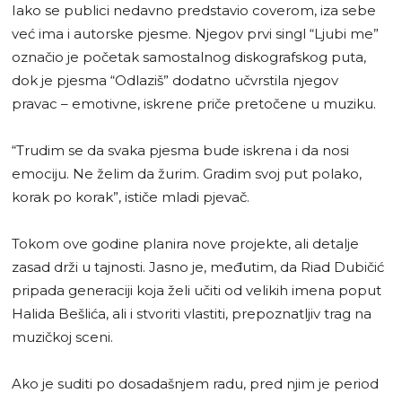
Iako se publici nedavno predstavio coverom, iza sebe
već ima i autorske pjesme. Njegov prvi singl “Ljubi me”
označio je početak samostalnog diskografskog puta,
dok je pjesma “Odlaziš” dodatno učvrstila njegov
pravac – emotivne, iskrene priče pretočene u muziku.
“Trudim se da svaka pjesma bude iskrena i da nosi
emociju. Ne želim da žurim. Gradim svoj put polako,
korak po korak”, ističe mladi pjevač.
Tokom ove godine planira nove projekte, ali detalje
zasad drži u tajnosti. Jasno je, međutim, da Riad Dubičić
pripada generaciji koja želi učiti od velikih imena poput
Halida Bešlića, ali i stvoriti vlastiti, prepoznatljiv trag na
muzičkoj sceni.
Ako je suditi po dosadašnjem radu, pred njim je period