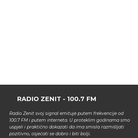
RADIO ZENIT - 100.7 FM
Radio Zenit svoj signal emituje putem frekvencije od
100.7 FM i putem interneta. U proteklim godinama smo
uspjeli i praktično dokazati da ima smisla razmišljati
pozitivno, osjećati se dobro i biti bolji.