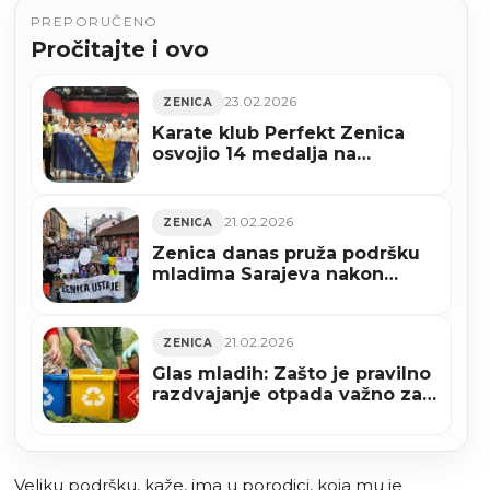
PREPORUČENO
Pročitajte i ovo
23.02.2026
ZENICA
Karate klub Perfekt Zenica
osvojio 14 medalja na
turnirima u Sloveniji i Gradišci
(FOTO)
21.02.2026
ZENICA
Zenica danas pruža podršku
mladima Sarajeva nakon
tragične tramvajske nesreće
21.02.2026
ZENICA
Glas mladih: Zašto je pravilno
razdvajanje otpada važno za
sve nas (AUDIO)
Veliku podršku, kaže, ima u porodici, koja mu je