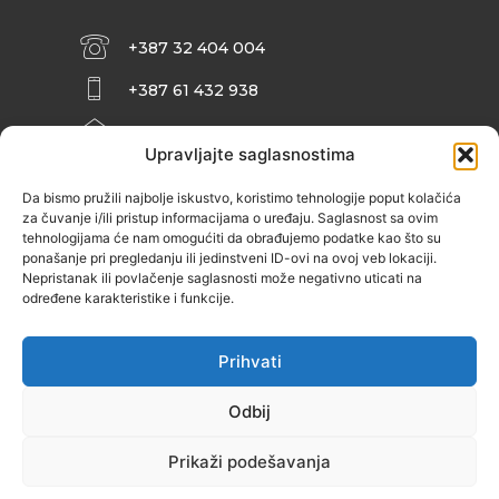
+387 32 404 004
+387 61 432 938
INFO@ZENIT.BA
Upravljajte saglasnostima
HUSEINA KULENOVIĆA BR. 2 (RK
ZENIČANKA, 3. SPRAT), 72000 ZENICA
Da bismo pružili najbolje iskustvo, koristimo tehnologije poput kolačića
za čuvanje i/ili pristup informacijama o uređaju. Saglasnost sa ovim
tehnologijama će nam omogućiti da obrađujemo podatke kao što su
ponašanje pri pregledanju ili jedinstveni ID-ovi na ovoj veb lokaciji.
Nepristanak ili povlačenje saglasnosti može negativno uticati na
određene karakteristike i funkcije.
Prihvati
Odbij
Prikaži podešavanja