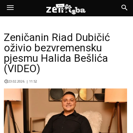
Zeničanin Riad Dubičić
oživio bezvremensku
pjesmu Halida Bešlića
(VIDEO)
23.02.2026. | 11:52