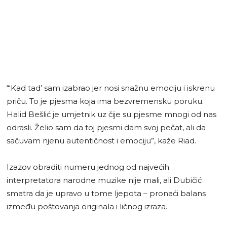
“‘Kad tad’ sam izabrao jer nosi snažnu emociju i iskrenu
priču. To je pjesma koja ima bezvremensku poruku.
Halid Bešlić je umjetnik uz čije su pjesme mnogi od nas
odrasli. Želio sam da toj pjesmi dam svoj pečat, ali da
sačuvam njenu autentičnost i emociju”, kaže Riad.
Izazov obraditi numeru jednog od najvećih
interpretatora narodne muzike nije mali, ali Dubičić
smatra da je upravo u tome ljepota – pronaći balans
između poštovanja originala i ličnog izraza.