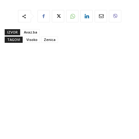
IZVOR
Avaz.ba
TAGOVI
Visoko
Zenica