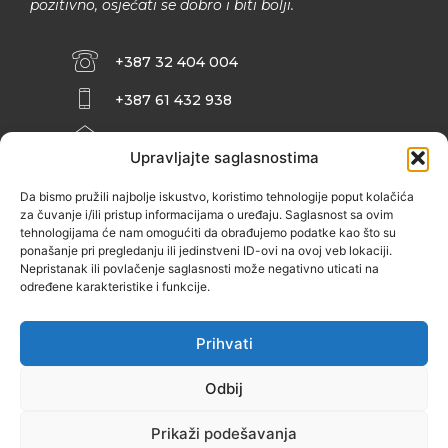
pozitivno, osjećati se dobro i biti bolji.
+387 32 404 004
+387 61 432 938
INFO@ZENIT.BA
Upravljajte saglasnostima
HUSEINA KULENOVIĆA BR. 2 (RK
ZENIČANKA, 3. SPRAT), 72000 ZENICA
Da bismo pružili najbolje iskustvo, koristimo tehnologije poput kolačića
za čuvanje i/ili pristup informacijama o uređaju. Saglasnost sa ovim
tehnologijama će nam omogućiti da obrađujemo podatke kao što su
ponašanje pri pregledanju ili jedinstveni ID-ovi na ovoj veb lokaciji.
Nepristanak ili povlačenje saglasnosti može negativno uticati na
određene karakteristike i funkcije.
Prihvati
Odbij
Prikaži podešavanja