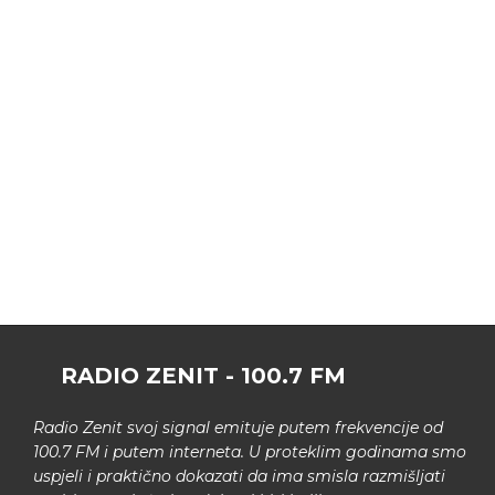
RADIO ZENIT - 100.7 FM
Radio Zenit svoj signal emituje putem frekvencije od
100.7 FM i putem interneta. U proteklim godinama smo
uspjeli i praktično dokazati da ima smisla razmišljati